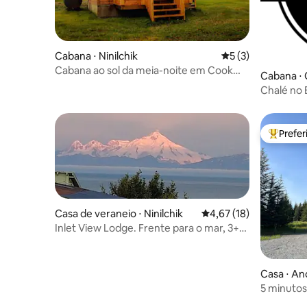
Cabana ⋅ Ninilchik
5 de uma avaliação
5 (3)
Cabana ao sol da meia-noite em Cook
Cabana ⋅
Inlet
Chalé no 
Prefe
Entre os
Casa de veraneio ⋅ Ninilchik
4,67 de uma avaliação 
4,67 (18)
Inlet View Lodge. Frente para o mar, 3+
quartos, deck
Casa ⋅ An
5 minutos 
tranquila