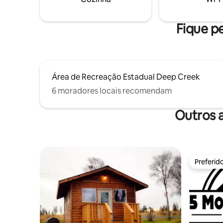
cabana t
estaciona
confortáv
Fique pe
Área de Recreação Estadual Deep Creek
6 moradores locais recomendam
Outros a
Preferid
Preferid