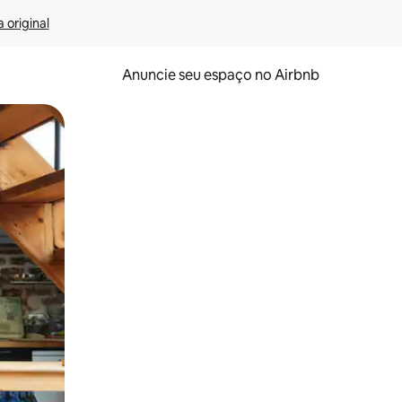
 original
Anuncie seu espaço no Airbnb
 deslizando o dedo na tela.