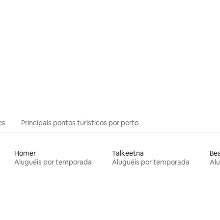
es
Principais pontos turísticos por perto
Homer
Talkeetna
Bea
Aluguéis por temporada
Aluguéis por temporada
Al