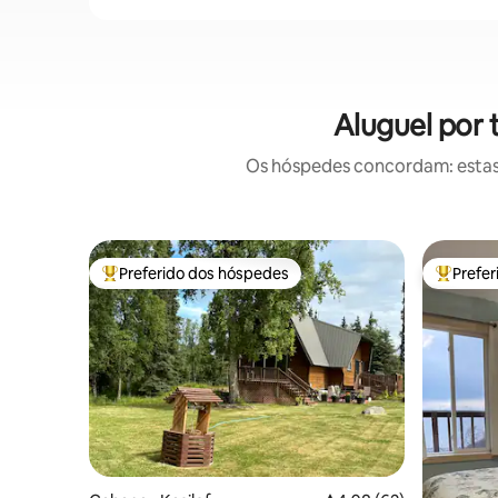
Aluguel por 
Os hóspedes concordam: estas
Preferido dos hóspedes
Prefe
Entre os melhores preferidos dos hóspedes
Entre os