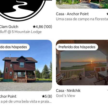
Casa ⋅ Anchor Point
Uma casa de campo na floresta
 média de 5, 3 avaliações
Fireweed Meadows
 Clam Gulch
4,86 de uma avaliação média de 5, 100 avalia
4,86 (100)
Bluff @ 5 Mountain Lodge
rido dos hóspedes
Preferido dos hóspedes
 melhores preferidos dos hóspedes
Preferido dos hóspedes
média de 5, 18 avaliações
Casa ⋅ Ninilchik
God 's View
chor Point
5 de uma avaliação média de 5, 8 avalia
5 (8)
a pé de uma bela vista e praia