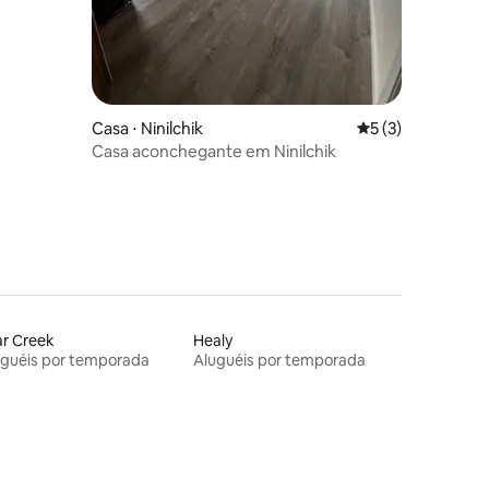
Casa ⋅ Ninilchik
5 de uma avaliaçã
5 (3)
Casa aconchegante em Ninilchik
r Creek
Healy
uguéis por temporada
Aluguéis por temporada