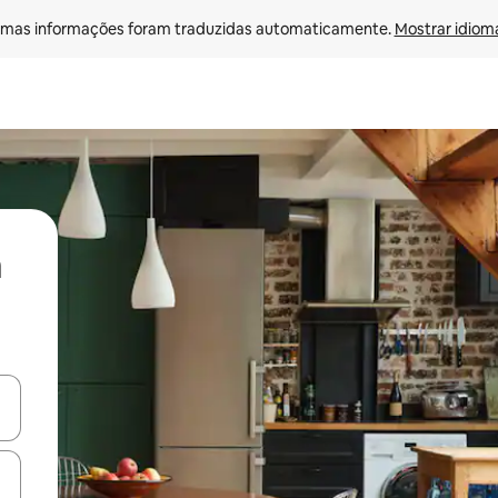
mas informações foram traduzidas automaticamente. 
Mostrar idioma
ore-os usando as seta para cima e para baixo do teclado ou tocando e