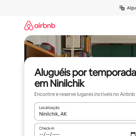
Pular
Algu
para
o
conteúdo
Aluguéis por temporada
em Ninilchik
Encontre e reserve lugares incríveis no Airbnb
Localização
Quando os resultados estiverem disponíveis, expl
Check-in