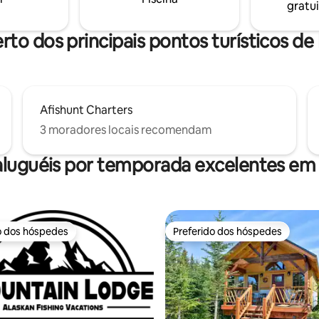
gratui
ambém possui amplo espaço de
mento, garantindo uma estadia
el e privada.
rto dos principais pontos turísticos de 
Afishunt Charters
3 moradores locais recomendam
luguéis por temporada excelentes em 
o dos hóspedes
Preferido dos hóspedes
o dos hóspedes
Preferido dos hóspedes