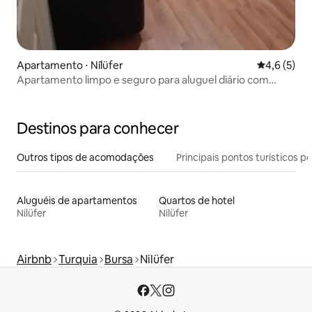
Apartamento ⋅ Ni̇lüfer
4,6 de uma 
4,6 (5)
Apartamento limpo e seguro para aluguel diário com
mobília 1+1
Destinos para conhecer
Outros tipos de acomodações
Principais pontos turísticos po
Aluguéis de apartamentos
Quartos de hotel
Nilüfer
Nilüfer
Airbnb
Turquia
Bursa
Nilüfer