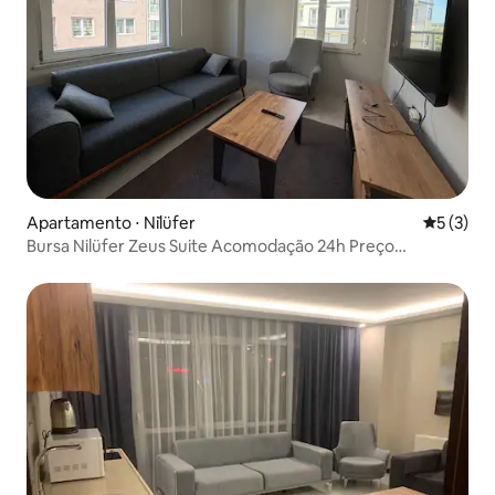
Apartamento ⋅ Ni̇lüfer
5 de uma 
5 (3)
Bursa Nilüfer Zeus Suite Acomodação 24h Preço
Acessível