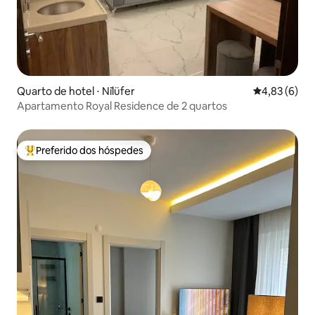
Quarto de hotel ⋅ Ni̇lüfer
4,83 de uma 
4,83 (6)
Apartamento Royal Residence de 2 quartos
Preferido dos hóspedes
Entre os melhores preferidos dos hóspedes