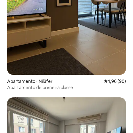
Apartamento ⋅ Nilüfer
4,96 de uma av
4,96 (90)
Apartamento de primeira classe