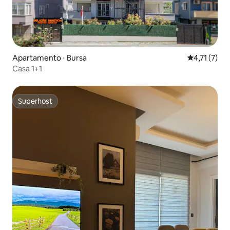
Apartamento ⋅ Bursa
4,71 de uma 
4,71 (7)
Casa 1+1
Superhost
Superhost