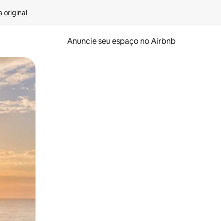
 original
Anuncie seu espaço no Airbnb
 deslizando o dedo na tela.