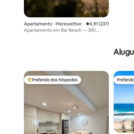
perto da 
Apartamento ⋅ Merewether
4,91 de uma avaliação m
4,91 (237)
Apartamento em Bar Beach — 300
metros até a areia, surfe e cafés
Alugu
Preferido dos hóspedes
Preferid
Entre os melhores preferidos dos hóspedes
Preferid