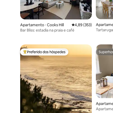
Apartame
Apartamento ⋅ Cooks Hill
4,89 de uma avaliação m
4,89 (353)
h
Tartarug
Bar Bliss: estadia na praia e café
Preferido dos hóspedes
Superho
Entre os melhores preferidos dos hóspedes
Superho
Apartame
Apartame