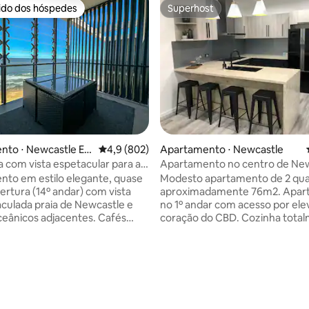
rido dos hóspedes
Superhost
 melhores preferidos dos hóspedes
Superhost
nto ⋅ Newcastle Ea
4,9 de uma avaliação média de 5, 802 avalia
4,9 (802)
Apartamento ⋅ Newcastle
 com vista espetacular para a
Apartamento no centro de Ne
wcastle Beach
to em estilo elegante, quase
Modesto apartamento de 2 qu
ertura (14º andar) com vista
aproximadamente 76m2. Apar
aculada praia de Newcastle e
no 1º andar com acesso por ele
eânicos adjacentes. Cafés
coração do CBD. Cozinha tota
 lá embaixo, a 5 minutos a pé do
equipada com fogão de induçã
 cidade repleto de ótimos
forno Smeg; lavanderia com
staurantes e lojas. Você pode
lavadora/secadora LG grande. Quarto
édia de 5, 550 avaliações
para qualquer lugar saindo
principal com cama king size, ar
a a negócios ou a lazer.
condicionado, TV LED, cantinh
mento privativo para 1 carro no
estudo com vista para a Hunter 