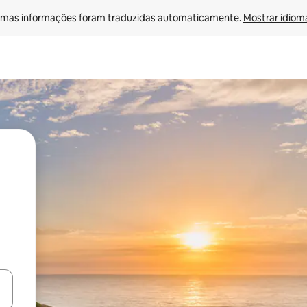
mas informações foram traduzidas automaticamente. 
Mostrar idioma
ore-os usando as seta para cima e para baixo do teclado ou tocando e