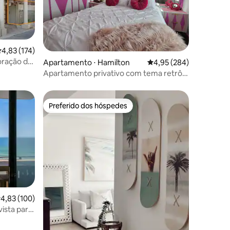
ções
,83 de uma avaliação média de 5, 174 avaliações
4,83 (174)
oração de
Apartamento ⋅ Hamilton
4,95 de uma avaliação m
4,95 (284)
Apartamento privativo com tema retrô
em Newcastle com comodidades
completas
Preferido dos hóspedes
Preferido dos hóspedes
,83 de uma avaliação média de 5, 100 avaliações
4,83 (100)
ista para
ções