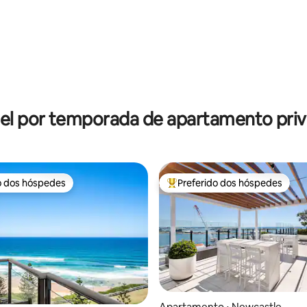
praia
édia de 5, 237 avaliações
el por temporada de apartamento priv
o dos hóspedes
Preferido dos hóspedes
o dos hóspedes
Entre os melhores preferidos d
Apartamento ⋅ Newcastle