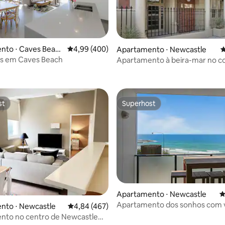
nto ⋅ Caves Beac
4,99 de uma avaliação média de 5, 400 avalia
4,99 (400)
édia de 5, 353 avaliações
Apartamento ⋅ Newcastle
4
as em Caves Beach
Apartamento à beira-mar no c
Newcastle
st
Superhost
st
Superhost
Apartamento ⋅ Newcastle
4
Apartamento dos sonhos com v
nto ⋅ Newcastle
4,84 de uma avaliação média de 5, 467 avalia
4,84 (467)
Newcastle Beach
nto no centro de Newcastle