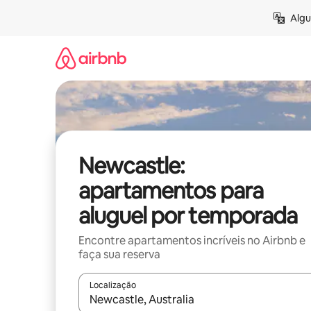
Pular
Algu
para
o
conteúdo
Newcastle:
apartamentos para
aluguel por temporada
Encontre apartamentos incríveis no Airbnb e
faça sua reserva
Localização
Quando os resultados estiverem disponíveis, expl