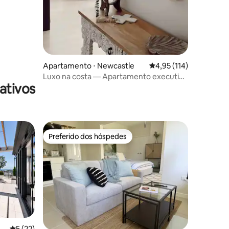
Apartamento ⋅ Newcastle
4,95 de uma avaliação 
4,95 (114)
Luxo na costa — Apartamento executivo
ativos
no porto
Preferido dos hóspedes
os hóspedes
Preferido dos hóspedes
5 de uma avaliação média de 5, 22 avaliações
5 (22)