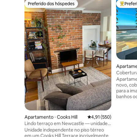
Preferido dos hóspedes
Prefe
Preferido dos hóspedes
Entre os
Apartame
st
Cobertura
praia, Ne
Apartamen
novo, cob
para a im
banhos oc
fabulosos
centro da
bares, re
Apartamento ⋅ Cooks Hill
4,91 de uma avaliação m
4,91 (550)
caminhar 
Lindo terraço em Newcastle — unidade
daqui, sej
de 1 cama no térreo
Unidade independente no piso térreo
Estaciona
em um Cooks Hill Terrace incrivelmente