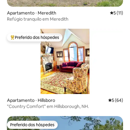
Apartamento ⋅ Meredith
5 de uma a
5 (11)
Refúgio tranquilo em Meredith
Preferido dos hóspedes
Entre os melhores preferidos dos hóspedes
Apartamento ⋅ Hillsboro
5 de uma a
5 (64)
"Country Comfort" em Hillsborough, NH.
Preferido dos hóspedes
Preferido dos hóspedes