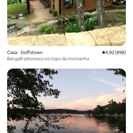
Casa ⋅ Goffstown
4,92 de uma av
4,92 (498)
Bangalô pitoresco no topo da montanha