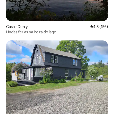
Casa ⋅ Derry
4,8 de uma av
4,8 (156)
Lindas férias na beira do lago