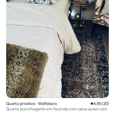
Quarto privativo ⋅ Wolfeboro
4,95 de uma a
4,95 (20)
Quarto aconchegante em fazenda com cama queen size