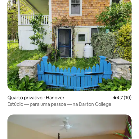
Quarto privativo ⋅ Hanover
4,7 de uma a
4,7 (10)
Estúdio — para uma pessoa — na Darton College