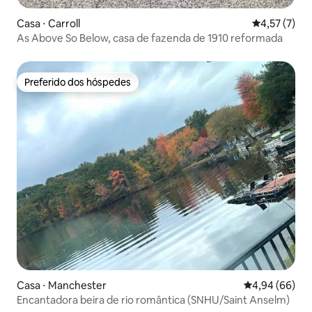
Casa ⋅ Carroll
4,57 de uma 
4,57 (7)
As Above So Below, casa de fazenda de 1910 reformada
Preferido dos hóspedes
Preferido dos hóspedes
Casa ⋅ Manchester
4,94 de uma av
4,94 (66)
Encantadora beira de rio romântica (SNHU/Saint Anselm)