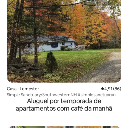
Casa ⋅ Lempster
4,91 de uma a
4,91 (86)
Simple Sanctuary/SouthwesternNH #simplesanctuarynh
Aluguel por temporada de
(Santuário Simples/SouthwesternNH)
apartamentos com café da manhã