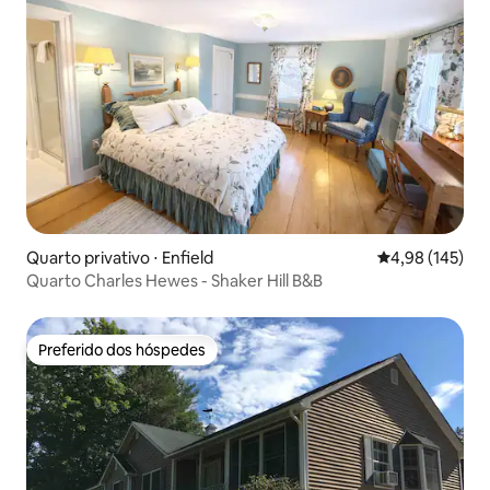
Quarto privativo ⋅ Enfield
4,98 de uma av
4,98 (145)
Quarto Charles Hewes - Shaker Hill B&B
Preferido dos hóspedes
Preferido dos hóspedes