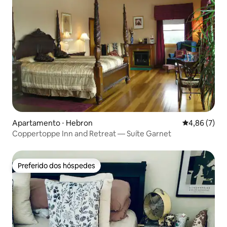
Apartamento ⋅ Hebron
4,86 de uma 
4,86 (7)
Coppertoppe Inn and Retreat — Suíte Garnet
Preferido dos hóspedes
Preferido dos hóspedes