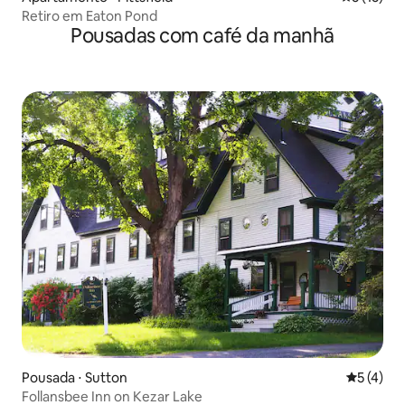
Retiro em Eaton Pond
Pousadas com café da manhã
Pousada ⋅ Sutton
5 de uma 
5 (4)
Follansbee Inn on Kezar Lake