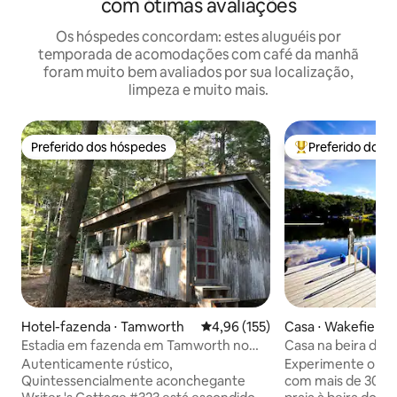
com ótimas avaliações
Os hóspedes concordam: estes aluguéis por
temporada de acomodações com café da manhã
foram muito bem avaliados por sua localização,
limpeza e muito mais.
Preferido dos hóspedes
Preferido dos 
Preferido dos hóspedes
Entre os melhore
Hotel-fazenda ⋅ Tamworth
4,96 de uma avaliação média de 
4,96 (155)
Casa ⋅ Wakefield
Estadia em fazenda em Tamworth no
Casa na beira do l
chalé do escritor #323
deslumbrantes — 
Autenticamente rústico,
Experimente o re
hidromassagem, 3
Quintessencialmente aconchegante
com mais de 30 m