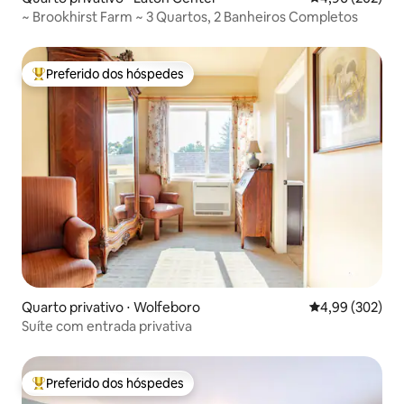
~ Brookhirst Farm ~ 3 Quartos, 2 Banheiros Completos
Preferido dos hóspedes
Entre os melhores preferidos dos hóspedes
Quarto privativo ⋅ Wolfeboro
4,99 de uma ava
4,99 (302)
Suíte com entrada privativa
Preferido dos hóspedes
Entre os melhores preferidos dos hóspedes