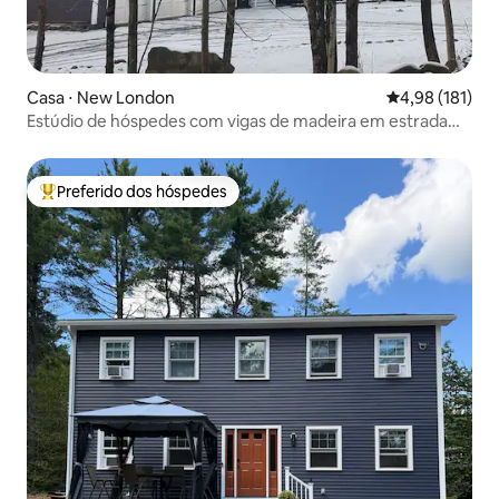
Casa ⋅ New London
4,98 de uma av
4,98 (181)
Estúdio de hóspedes com vigas de madeira em estrada
panorâmica de NH
Preferido dos hóspedes
Entre os melhores preferidos dos hóspedes