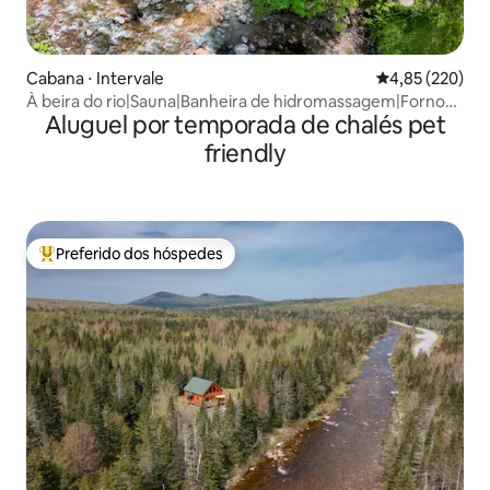
Cabana ⋅ Intervale
4,85 de uma av
4,85 (220)
À beira do rio|Sauna|Banheira de hidromassagem|Forno
Aluguel por temporada de chalés pet
de pizza|Cães
friendly
Preferido dos hóspedes
Entre os melhores preferidos dos hóspedes