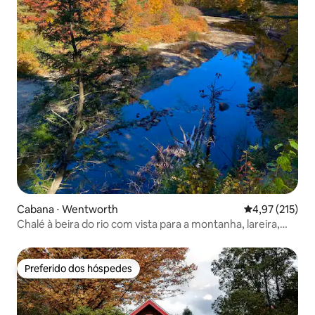
Cabana ⋅ Wentworth
4,97 de uma av
4,97 (215)
Chalé à beira do rio com vista para a montanha, lareira,
banheira de hidromassagem
Preferido dos hóspedes
Preferido dos hóspedes