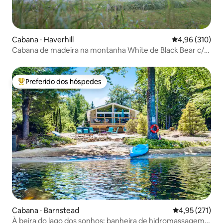
Cabana ⋅ Haverhill
4,96 de uma av
4,96 (310)
Cabana de madeira na montanha White de Black Bear c/
banheira de hidromassagem!
Preferido dos hóspedes
Entre os melhores preferidos dos hóspedes
Cabana ⋅ Barnstead
4,95 de uma av
4,95 (271)
À beira do lago dos sonhos: banheira de hidromassagem,