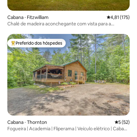
Cabana ⋅ Fitzwilliam
4,81 de uma av
4,81 (175)
Chalé de madeira aconchegante com vista para a
montanha
Preferido dos hóspedes
Entre os melhores preferidos dos hóspedes
Cabana ⋅ Thornton
5 de uma a
5 (52)
Fogueira | Academia | Fliperama | Veículo elétrico | Cabana
de madeira privativa