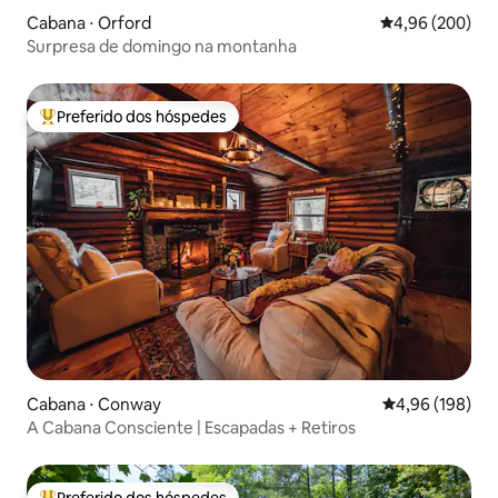
Cabana ⋅ Orford
4,96 de uma ava
4,96 (200)
Surpresa de domingo na montanha
Preferido dos hóspedes
Entre os melhores preferidos dos hóspedes
Cabana ⋅ Conway
4,96 de uma av
4,96 (198)
A Cabana Consciente | Escapadas + Retiros
Preferido dos hóspedes