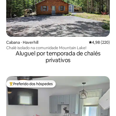
Cabana ⋅ Haverhill
4,98 de uma ava
4,98 (220)
Chalé isolado na comunidade Mountain Lake!
Aluguel por temporada de chalés
privativos
Preferido dos hóspedes
Entre os melhores preferidos dos hóspedes