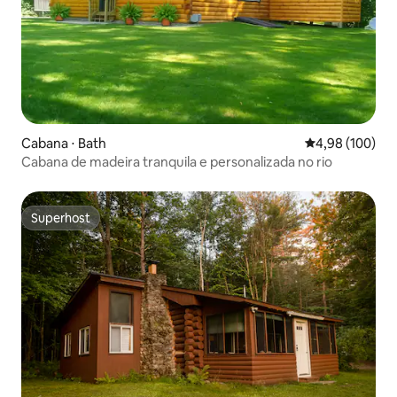
Cabana ⋅ Bath
4,98 de uma av
4,98 (100)
Cabana de madeira tranquila e personalizada no rio
Superhost
Superhost