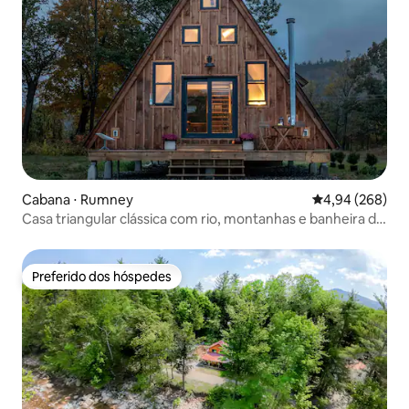
Cabana ⋅ Rumney
4,94 de uma ava
4,94 (268)
Casa triangular clássica com rio, montanhas e banheira de
hidromassagem
Preferido dos hóspedes
Preferido dos hóspedes