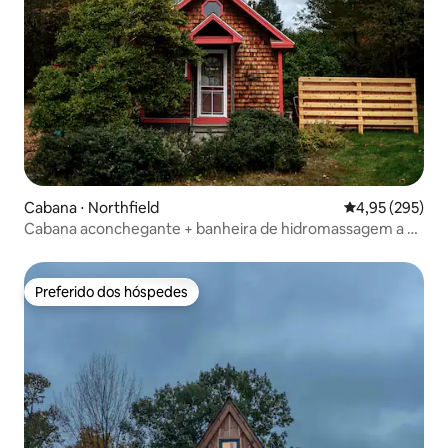
Cabana ⋅ Northfield
4,95 de uma av
4,95 (295)
Cabana aconchegante + banheira de hidromassagem a 30
minutos de lagos e trilhas
Preferido dos hóspedes
Preferido dos hóspedes