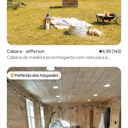
Cabana ⋅ Jefferson
4,95 de uma av
4,95 (143)
Cabana de madeira aconchegante com vista para a
montanha | Ar-condicionado!
Preferido dos hóspedes
Entre os melhores preferidos dos hóspedes