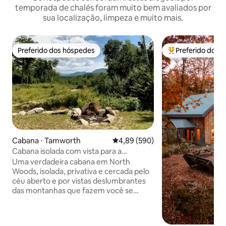
temporada de chalés foram muito bem avaliados por
sua localização, limpeza e muito mais.
Preferido dos hóspedes
Preferido dos 
Preferido dos hóspedes
Entre os melhore
Cabana ⋅ Tamworth
4,89 de uma avaliação média de 5
4,89 (590)
Cabana isolada com vista para a
montanha • Sauna privativa
Uma verdadeira cabana em North
Woods, isolada, privativa e cercada pelo
céu aberto e por vistas deslumbrantes
das montanhas que fazem você se
lembrar por que veio. Este refúgio em
estilo rústico fica no meio da floresta,
acima de Tamworth, e é totalmente