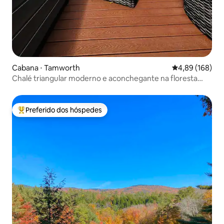
Cabana ⋅ Tamworth
4,89 de uma av
4,89 (168)
Chalé triangular moderno e aconchegante na floresta
com banheira de hidromassagem
Preferido dos hóspedes
Entre os melhores preferidos dos hóspedes