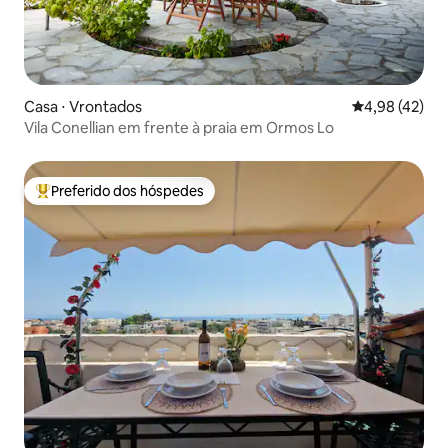
Casa ⋅ Vrontados
4,98 de uma a
4,98 (42)
Vila Conellian em frente à praia em Ormos Lo
Preferido dos hóspedes
Entre os melhores preferidos dos hóspedes