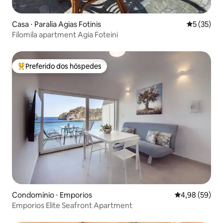
Casa ⋅ Paralia Agias Fotinis
5 de uma a
5 (35)
Filomila apartment Agia Foteini
Preferido dos hóspedes
Entre os melhores preferidos dos hóspedes
Condomínio ⋅ Emporios
4,98 de uma a
4,98 (59)
Emporios Elite Seafront Apartment