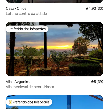
Casa ⋅ Chios
4,93 de uma a
4,93 (30)
Loft no centro da cidade
Preferido dos hóspedes
Preferido dos hóspedes
Vila ⋅ Avgonima
5 de uma a
5 (39)
Vila medieval de pedra Nasta
Preferido dos hóspedes
Entre os melhores preferidos dos hóspedes