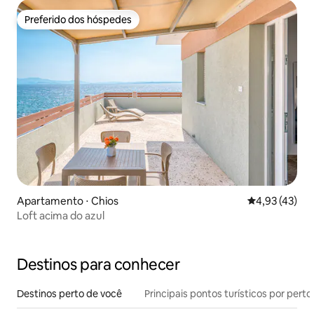
Preferido dos hóspedes
Preferido dos hóspedes
Apartamento ⋅ Chios
4,93 de uma a
4,93 (43)
Loft acima do azul
Destinos para conhecer
Destinos perto de você
Principais pontos turísticos por perto