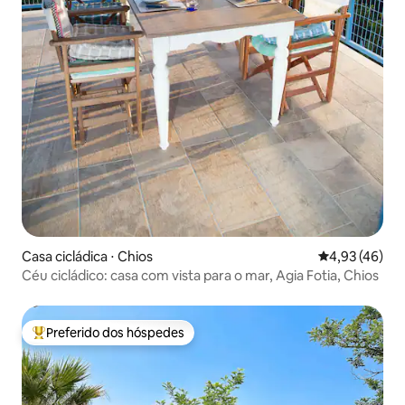
Casa cicládica ⋅ Chios
4,93 de uma a
4,93 (46)
Céu cicládico: casa com vista para o mar, Agia Fotia, Chios
Preferido dos hóspedes
Entre os melhores preferidos dos hóspedes