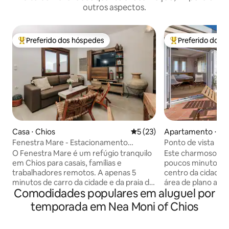
outros aspectos.
Preferido dos hóspedes
Preferido dos 
Entre os melhores preferidos dos hóspedes
Entre os melhore
Casa ⋅ Chios
5 de uma avaliação média de
5 (23)
Apartamento ⋅ Ch
Fenestra Mare - Estacionamento
Ponto de vista
privativo, 5 minutos da cidade e praia
O Fenestra Mare é um refúgio tranquilo
Este charmoso est
em Chios para casais, famílias e
poucos minutos a 
trabalhadores remotos. A apenas 5
centro da cidade,
minutos de carro da cidade e da praia de
área de plano ab
Comodidades populares em aluguel por
Agia Paraskevi, dispõe de
tamanho queen, u
estacionamento privativo, varanda com
totalmente equipad
temporada em Nea Moni of Chios
vista para o mar, ar condicionado
uma lareira, uma á
completo, dois quartos duplos
escrivaninha, be