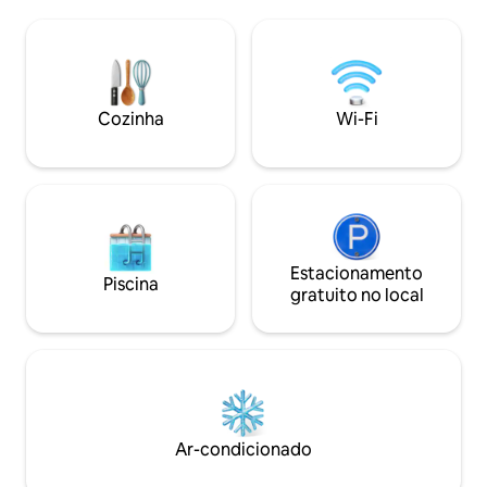
aconchegantes, cozinha totalmente
com chuveiro. Ac
equipada, mesa de jantar, área de estar
ideal para casais e
e espaço de trabalho dedicado. Se você
pois está equipad
está relaxando nas férias ou trabalhando
comodidades nece
remotamente, esta casa oferece uma
privativa de 70 m²
base tranquila, prática e elegante para
oferece momentos
Cozinha
Wi-Fi
desfrutar de tudo o que a ilha tem a
magníficas vistas 
oferecer.
montanha.
Estacionamento
Piscina
gratuito no local
Ar-condicionado