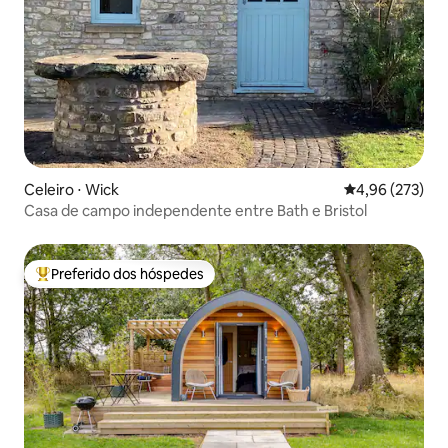
Celeiro ⋅ Wick
4,96 de uma av
4,96 (273)
Casa de campo independente entre Bath e Bristol
Preferido dos hóspedes
Entre os melhores preferidos dos hóspedes