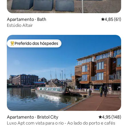
Apartamento ⋅ Bath
4,85 de uma a
4,85 (61)
Estúdio Altair
Preferido dos hóspedes
Entre os melhores preferidos dos hóspedes
Apartamento ⋅ Bristol City
4,95 de uma av
4,95 (148)
Luxo Apt com vista para o rio - Ao lado do porto e cafés