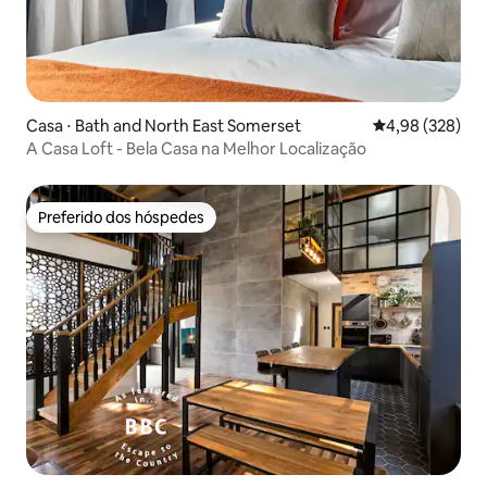
Casa ⋅ Bath and North East Somerset
4,98 de uma ava
4,98 (328)
A Casa Loft - Bela Casa na Melhor Localização
Preferido dos hóspedes
Preferido dos hóspedes