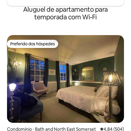
Aluguel de apartamento para
temporada com Wi-Fi
Preferido dos hóspedes
Preferido dos hóspedes
Condomínio ⋅ Bath and North East Somerset
4,84 de uma ava
4,84 (504)