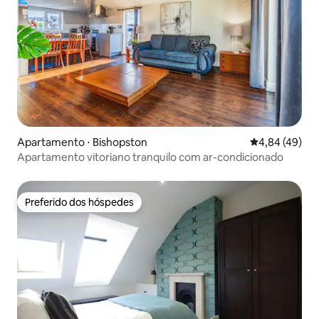
Apartamento ⋅ Bishopston
4,84 de uma a
4,84 (49)
Apartamento vitoriano tranquilo com ar-condicionado
Preferido dos hóspedes
Preferido dos hóspedes