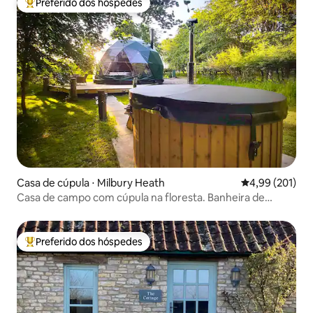
Preferido dos hóspedes
Entre os melhores preferidos dos hóspedes
Casa de cúpula ⋅ Milbury Heath
4,99 de uma av
4,99 (201)
Casa de campo com cúpula na floresta. Banheira de
hidromassagem. Viagem de luxo
Preferido dos hóspedes
Entre os melhores preferidos dos hóspedes