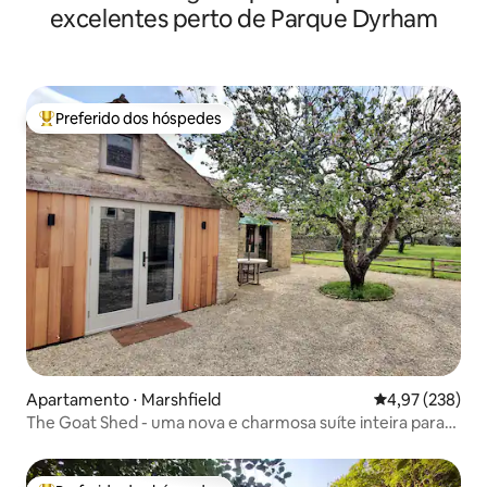
excelentes perto de Parque Dyrham
Preferido dos hóspedes
Entre os melhores preferidos dos hóspedes
Apartamento ⋅ Marshfield
4,97 de uma av
4,97 (238)
The Goat Shed - uma nova e charmosa suíte inteira para
alugar