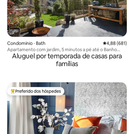
Condomínio ⋅ Bath
4,88 de uma av
4,88 (681)
Apartamento com jardim, 5 minutos a pé até o Banho
Aluguel por temporada de casas para
Central
famílias
Preferido dos hóspedes
Entre os melhores preferidos dos hóspedes