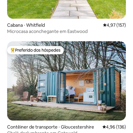
Cabana ⋅ Whitfield
4,97 de uma av
4,97 (157)
Microcasa aconchegante em Eastwood
Preferido dos hóspedes
Entre os melhores preferidos dos hóspedes
Contêiner de transporte ⋅ Gloucestershire
4,96 de uma av
4,96 (136)