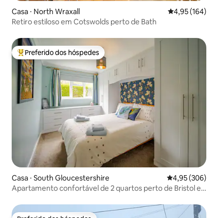
Casa ⋅ North Wraxall
4,95 de uma av
4,95 (164)
Retiro estiloso em Cotswolds perto de Bath
Preferido dos hóspedes
Entre os melhores preferidos dos hóspedes
Casa ⋅ South Gloucestershire
4,95 de uma ava
4,95 (306)
Apartamento confortável de 2 quartos perto de Bristol e
Bath