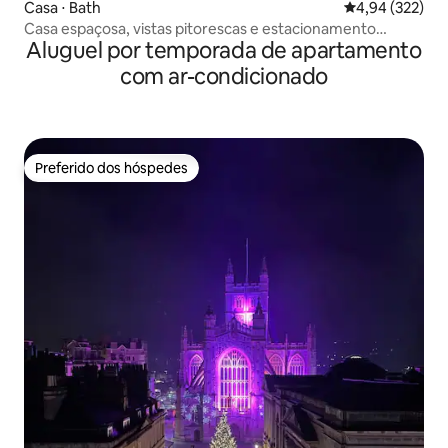
Casa ⋅ Bath
4,94 de uma av
4,94 (322)
Casa espaçosa, vistas pitorescas e estacionamento
Aluguel por temporada de apartamento
gratuito
com ar-condicionado
Preferido dos hóspedes
Preferido dos hóspedes