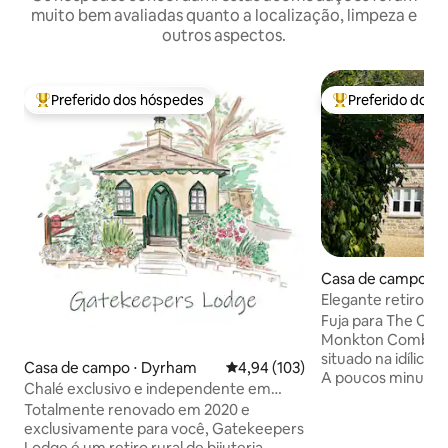
muito bem avaliadas quanto a localização, limpeza e
outros aspectos.
Preferido dos hóspedes
Preferido dos 
Entre os melhores preferidos dos hóspedes
Entre os melhore
Casa de campo ⋅
be
Elegante retiro e
Bath | Estacionam
Fuja para The Old
elétricos
Monkton Combe, s
situado na idílica 
Casa de campo ⋅ Dyrham
4,94 de uma avaliação média de 
4,94 (103)
A poucos minutos d
Chalé exclusivo e independente em
casa de pedra lin
Dyrham, perto de Bath
Totalmente renovado em 2020 e
um refúgio acolhe
exclusivamente para você, Gatekeepers
relaxar com a famí
Lodge é um retiro rural de bijuteria