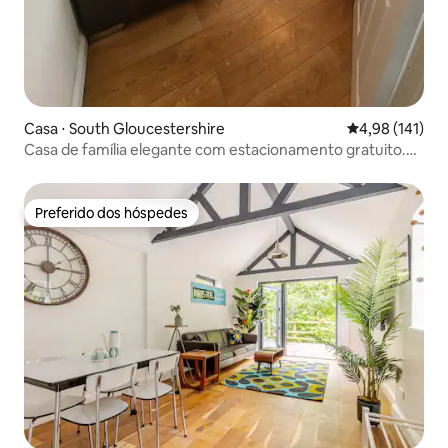
Casa ⋅ South Gloucestershire
4,98 de uma av
4,98 (141)
Casa de família elegante com estacionamento gratuito.
Nr Bristol
Preferido dos hóspedes
Preferido dos hóspedes