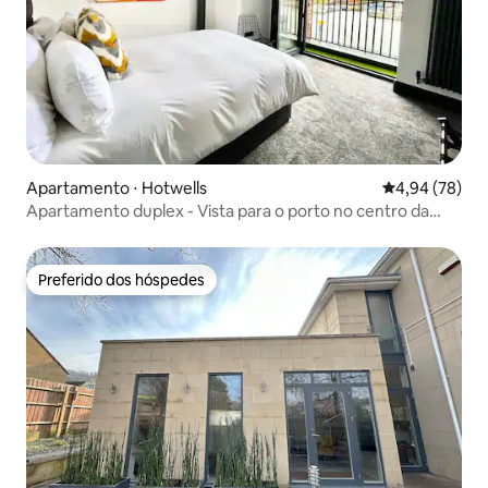
Apartamento ⋅ Hotwells
4,94 de uma a
4,94 (78)
Apartamento duplex - Vista para o porto no centro da
cidade.
Preferido dos hóspedes
Preferido dos hóspedes