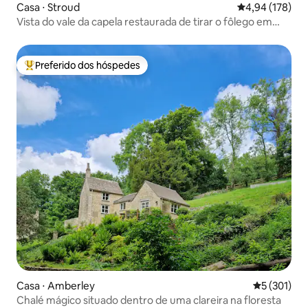
Casa ⋅ Stroud
4,94 de uma av
4,94 (178)
Vista do vale da capela restaurada de tirar o fôlego em
Cotswolds
Preferido dos hóspedes
Entre os melhores preferidos dos hóspedes
Casa ⋅ Amberley
5 de uma av
5 (301)
Chalé mágico situado dentro de uma clareira na floresta