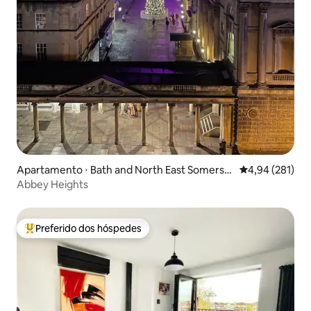
Apartamento ⋅ Bath and North East Somerse
4,94 de uma av
4,94 (281)
t
Abbey Heights
Preferido dos hóspedes
Entre os melhores preferidos dos hóspedes