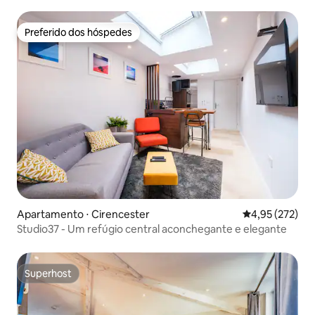
Preferido dos hóspedes
Preferido dos hóspedes
Apartamento ⋅ Cirencester
4,95 de uma av
4,95 (272)
Studio37 - Um refúgio central aconchegante e elegante
Superhost
Superhost