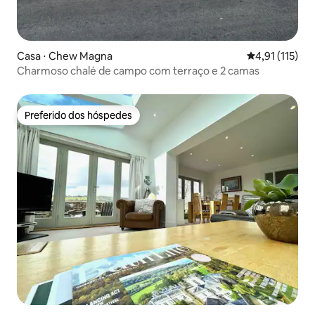
Casa ⋅ Chew Magna
4,91 de uma av
4,91 (115)
Charmoso chalé de campo com terraço e 2 camas
Preferido dos hóspedes
Preferido dos hóspedes