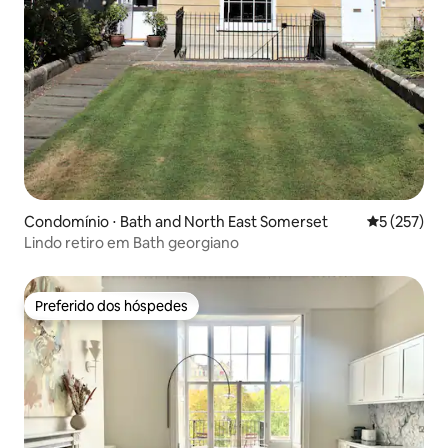
Condomínio ⋅ Bath and North East Somerset
5 de uma av
5 (257)
Lindo retiro em Bath georgiano
Preferido dos hóspedes
Preferido dos hóspedes