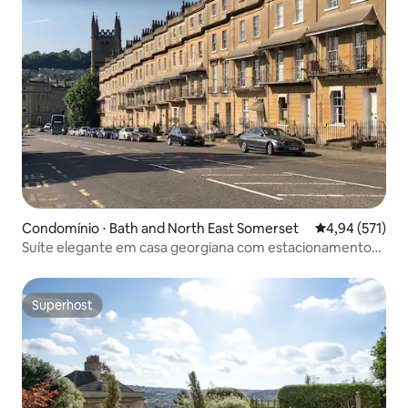
Condomínio ⋅ Bath and North East Somerset
4,94 de uma av
4,94 (571)
Suíte elegante em casa georgiana com estacionamento
gratuito
Superhost
Superhost