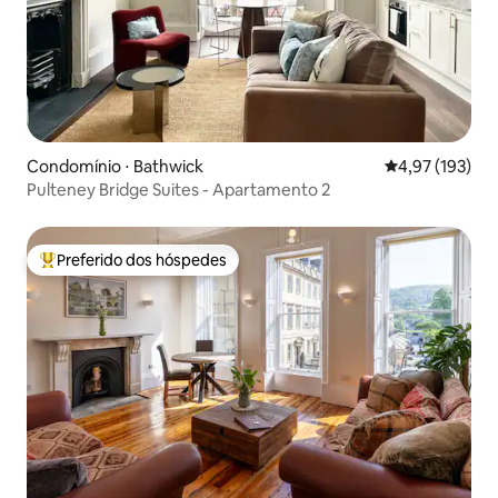
Condomínio ⋅ Bathwick
4,97 de uma av
4,97 (193)
Pulteney Bridge Suites - Apartamento 2
Preferido dos hóspedes
Entre os melhores preferidos dos hóspedes