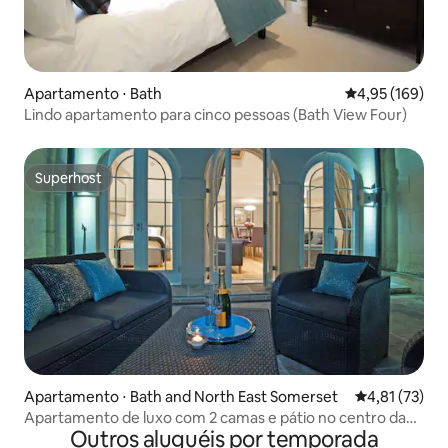
Apartamento ⋅ Bath
4,95 de uma av
4,95 (169)
Lindo apartamento para cinco pessoas (Bath View Four)
Superhost
Superhost
Apartamento ⋅ Bath and North East Somerset
4,81 de uma a
4,81 (73)
Apartamento de luxo com 2 camas e pátio no centro da
Outros aluguéis por temporada
cidade de Bath