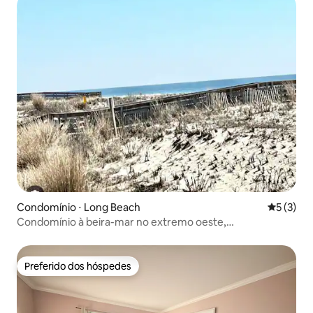
Condomínio ⋅ Long Beach
5 de uma 
5 (3)
Condomínio à beira-mar no extremo oeste,
estacionamento, cães bem-vindos
Preferido dos hóspedes
Preferido dos hóspedes