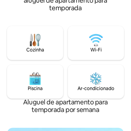
aluguel de apartamento para
Manhattan, ao cen
restaurantes e muito mais. Ótima
temporada
centro da Jamaica
escapada para a praia (2 PASSES DE
Island. Estamos pe
PRAIA INCLUÍDOS). 2 cadeiras de praia
de compras e ótim
incluídas também. Quilômetros de
Seguimos todas as
calçadão à beira-mar para desfrutar.
curta duração de N
Cercado de muitos restaurantes e bares
mora no apartame
com as melhores avaliações. Tudo o que
compartilhado co
você precisa ao seu alcance: mercearia,
nenhuma porta é 
cafeterias, lavadora/secadora interna
Cozinha
Wi-Fi
com as regras de 
(taxa) e Wi-Fi. Não são permitidos
animais de estimação
Piscina
Ar-condicionado
Aluguel de apartamento para
temporada por semana