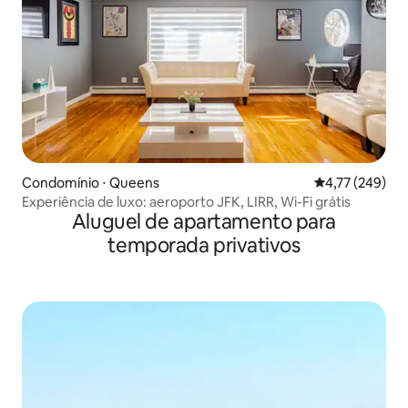
Condomínio ⋅ Queens
4,77 de uma av
4,77 (249)
Experiência de luxo: aeroporto JFK, LIRR, Wi-Fi grátis
Aluguel de apartamento para
temporada privativos