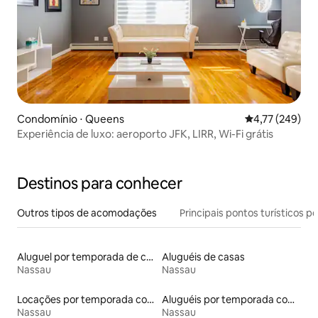
Condomínio ⋅ Queens
4,77 de uma av
4,77 (249)
Experiência de luxo: aeroporto JFK, LIRR, Wi-Fi grátis
Destinos para conhecer
Outros tipos de acomodações
Principais pontos turísticos po
Aluguel por temporada de casas de hóspedes
Aluguéis de casas
Nassau
Nassau
Locações por temporada com piscina
Aluguéis por temporada com suítes privativas
Nassau
Nassau