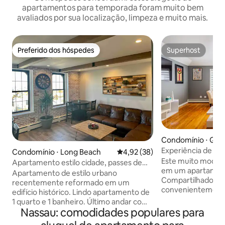
apartamentos para temporada foram muito bem
avaliados por sua localização, limpeza e muito mais.
Preferido dos hóspedes
Superhost
Preferido dos hóspedes
Superhost
Condomínio ⋅ Qu
Experiência de lux
Condomínio ⋅ Long Beach
4,92 de uma avaliação média de
4,92 (38)
Wi-Fi grátis
Este muito modern
Apartamento estilo cidade, passes de
em um apartament
praia incluídos
Apartamento de estilo urbano
Compartilhado com
recentemente reformado em um
convenientemente 
edifício histórico. Lindo apartamento de
minutos de carro 
1 quarto e 1 banheiro. Último andar com
minutos a pé de u
Nassau: comodidades populares para
vista para o horizonte de Manhattan.
Island que o leva
Caminhe até a praia, estação de trem,