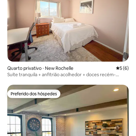
Quarto privativo ⋅ New Rochelle
5 de uma 
5 (6)
Suíte tranquila + anfitrião acolhedor + doces recém-
assados
Preferido dos hóspedes
Preferido dos hóspedes