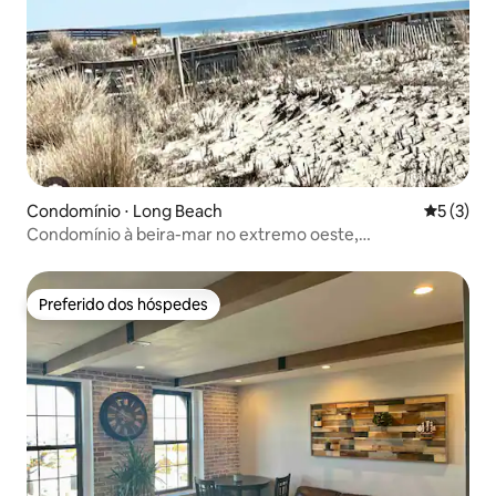
Condomínio ⋅ Long Beach
5 de uma 
5 (3)
Condomínio à beira-mar no extremo oeste,
estacionamento, cães bem-vindos
Preferido dos hóspedes
Preferido dos hóspedes