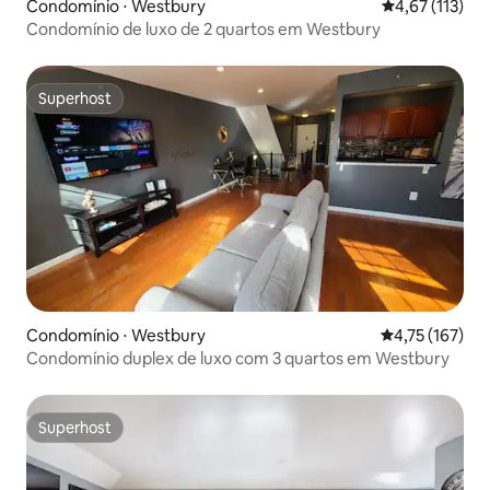
Condomínio ⋅ Westbury
4,67 de uma av
4,67 (113)
Condomínio de luxo de 2 quartos em Westbury
Superhost
Superhost
Condomínio ⋅ Westbury
4,75 de uma av
4,75 (167)
Condomínio duplex de luxo com 3 quartos em Westbury
Superhost
Superhost