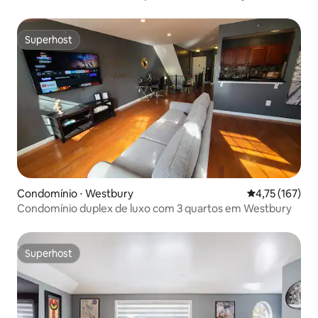
Superhost
Superhost
Condomínio ⋅ Westbury
4,75 de uma av
4,75 (167)
Condomínio duplex de luxo com 3 quartos em Westbury
Superhost
Superhost