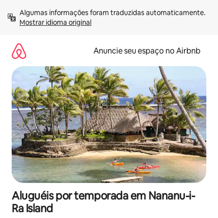
Pular
Algumas informações foram traduzidas automaticamente. 
para
Mostrar idioma original
o
conteúdo
Anuncie seu espaço no Airbnb
Aluguéis por temporada em Nananu-i-
Ra Island