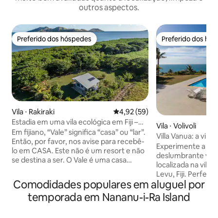
outros aspectos.
Preferido dos hóspedes
Preferido dos hó
Preferido dos hóspedes
Preferido dos hó
Vila ⋅ Rakiraki
4,92 de uma avaliação média de
4,92 (59)
Estadia em uma vila ecológica em Fiji –
Vila ⋅ Volivoli
The Vale em Nanumi Au
Em fijiano, “Vale” significa “casa” ou “lar”.
Villa Vanua: a vila
Então, por favor, nos avise para recebê-
avaliada em Fiji
Experimente a Vil
lo em CASA. Este não é um resort e não
deslumbrante vila 
se destina a ser. O Vale é uma casa
localizada na vibr
particular em Fiji, situada ao lado de uma
Levu, Fiji. Perfeita para grupos de até 10
floresta de mangue e a uma curta
Comodidades populares em aluguel por
hóspedes, a Villa 
distância a pé de uma comunidade de
quartos com ar-co
temporada em Nananu-i-Ra Island
aldeia ativa. Os hóspedes ficam em seu
banheiros, uma c
próprio espaço tranquilo, ao mesmo
totalmente equip
tempo em que têm a rara oportunidade