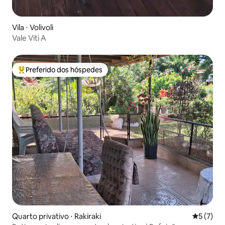
Vila ⋅ Volivoli
Vale Viti A
Preferido dos hóspedes
Entre os melhores preferidos dos hóspedes
Quarto privativo ⋅ Rakiraki
5 de uma 
5 (7)