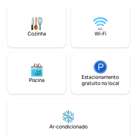
churrasco ao ar livre. Relaxe na es
de vivenciar o cotidiano de uma aldeia
piscina ao ar livr
fijiana de maneira respeitosa e natural.
vistas deslumbran
Esta acomodação faz parte do Nanumi
combinação perfei
Au Eco Village – consulte outros
espaço e luxo. Há também uma grande
anúncios para ver mais opções de
variedade de ativi
acomodação.
Cozinha
Wi-Fi
água para você de
Estacionamento
Piscina
gratuito no local
Ar-condicionado