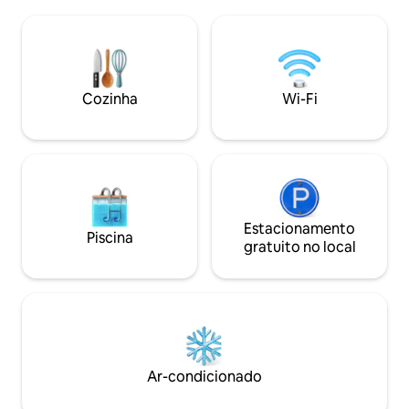
de Labasa e a uma curta caminhada das
Convenientemente 
lojas de conveniência locais. Nossas
minutos de carro 
residências estão totalmente equipadas
Labasa, oferece o 
com todas as comodidades básicas para
entre privacidade,
uma estadia confortável. Esta
acesso. Tem todas 
propriedade possui um jardim, onde
cozinhar, incluindo
Cozinha
Wi-Fi
você encontrará uma variedade de
micro-ondas, gelad
frutas, vegetais e ervas locais.
Estacionamento
Piscina
gratuito no local
Ar-condicionado