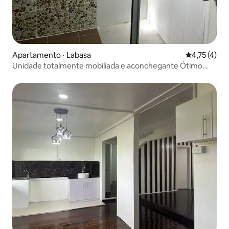
Apartamento ⋅ Labasa
4,75 de uma 
4,75 (4)
Unidade totalmente mobiliada e aconchegante Ótimo
local Labasa