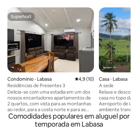
Superhost
Superhost
Condomínio ⋅ Labasa
4,9 de uma avaliação média de
4,9 (10)
Casa ⋅ Labasa
Residências de Presentes 3
A sede
Delicie-se com uma estadia em um dos
Relaxe e descontr
nossos encantadores apartamentos de
casa no topo da co
2 quartos, com vista para as montanhas
Aeroporto de Lab
ao redor, para a costa norte e para as
ambiente tranquil
Comodidades populares em aluguel por
exuberantes fazendas de cana-de-
possui quartos am
açúcar que definem a rica herança da
muito espaço aber
temporada em Labasa
nossa ilha. Estamos localizados a poucos
para famílias, gru
minutos de carro do coração da cidade
procuram um lugar 