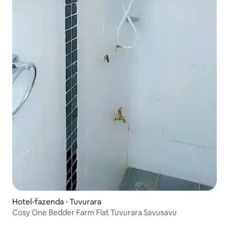
Hotel-fazenda ⋅ Tuvurara
Cosy One Bedder Farm Flat Tuvurara Savusavu