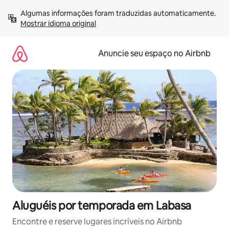
Pular
Algumas informações foram traduzidas automaticamente. 
para
Mostrar idioma original
o
conteúdo
Anuncie seu espaço no Airbnb
Aluguéis por temporada em Labasa
Encontre e reserve lugares incríveis no Airbnb