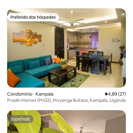
Preferido dos hóspedes
Preferido dos hóspedes
Condomínio ⋅ Kampala
4,89 de uma a
4,89 (27)
Praslin Homes (PH32), Muyenga Bukasa, Kampala, Uganda
Superhost
Superhost