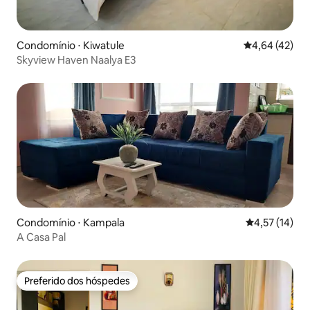
Condomínio ⋅ Kiwatule
4,64 de uma a
4,64 (42)
Skyview Haven Naalya E3
Condomínio ⋅ Kampala
4,57 de uma a
4,57 (14)
A Casa Pal
Preferido dos hóspedes
Preferido dos hóspedes