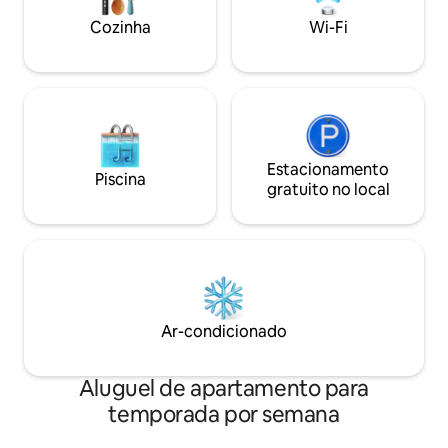
estacionamento amplo e traslado do
Comemorando uma
Cozinha
Wi-Fi
aeroporto de 150.000 UGX estão
Avise-nos, adorar
disponíveis. Reserve sua fuga.
estadia inesquecív
Estacionamento
Piscina
gratuito no local
Ar-condicionado
Aluguel de apartamento para
temporada por semana