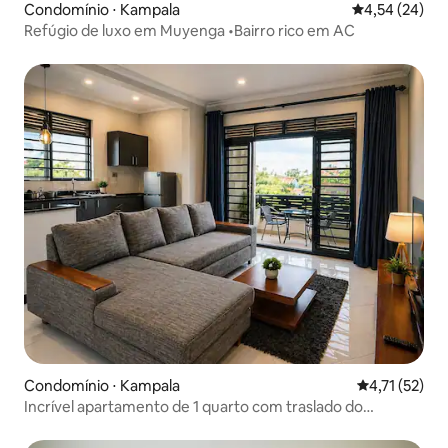
Condomínio ⋅ Kampala
4,54 de uma a
4,54 (24)
Refúgio de luxo em Muyenga •Bairro rico em AC
Condomínio ⋅ Kampala
4,71 de uma a
4,71 (52)
Incrível apartamento de 1 quarto com traslado do
aeroporto