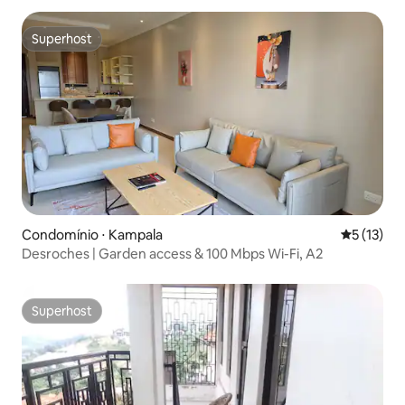
Superhost
Superhost
Condomínio ⋅ Kampala
5 de uma a
5 (13)
Desroches | Garden access & 100 Mbps Wi-Fi, A2
Superhost
Superhost