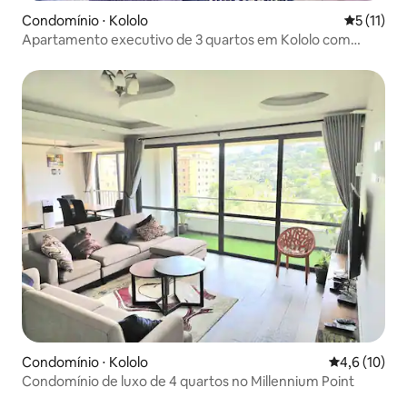
Condomínio ⋅ Kololo
5 de uma a
5 (11)
Apartamento executivo de 3 quartos em Kololo com
academia, piscina, Wi-Fi
Condomínio ⋅ Kololo
4,6 de uma a
4,6 (10)
Condomínio de luxo de 4 quartos no Millennium Point