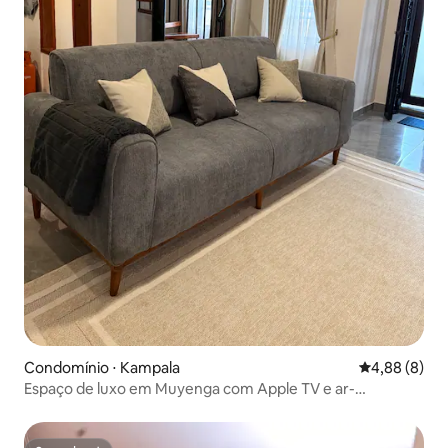
Condomínio ⋅ Kampala
4,88 de uma 
4,88 (8)
Espaço de luxo em Muyenga com Apple TV e ar-
condicionado