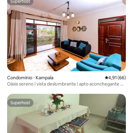
Superhost
Superhost
Condomínio ⋅ Kampala
4,91 de uma a
4,91 (66)
Oásis sereno | vista deslumbrante | apto aconchegante e
moderno
Superhost
Superhost