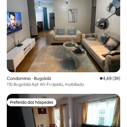
Condomínio ⋅ Bugolobi
4,69 de uma a
4,69 (39)
11b Bugolobi Apt Wi-Fi rápido, mobiliado
Preferido dos hóspedes
Preferido dos hóspedes