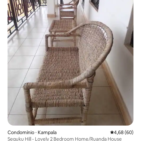
Condomínio ⋅ Kampala
4,68 de uma av
4,68 (60)
Seguku Hill - Lovely 2 Bedroom Home/Ruanda House