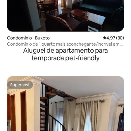
Condomínio ⋅ Bukoto
4,97 de uma a
4,97 (30)
Condomínio de 1 quarto mais aconchegante/incrível em
Aluguel de apartamento para
Kampala
temporada pet-friendly
Superhost
Superhost