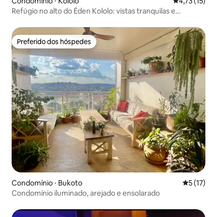
Condomínio ⋅ Kololo
4,73 de uma a
4,73 (15)
Refúgio no alto do Éden Kololo: vistas tranquilas e
panorâmicas
Preferido dos hóspedes
Preferido dos hóspedes
Condomínio ⋅ Bukoto
5 de uma a
5 (17)
Condomínio iluminado, arejado e ensolarado