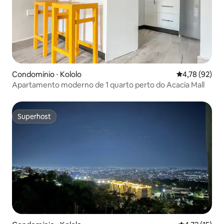
Condomínio ⋅ Kololo
4,78 de uma a
4,78 (92)
Apartamento moderno de 1 quarto perto do Acacia Mall
Superhost
Superhost