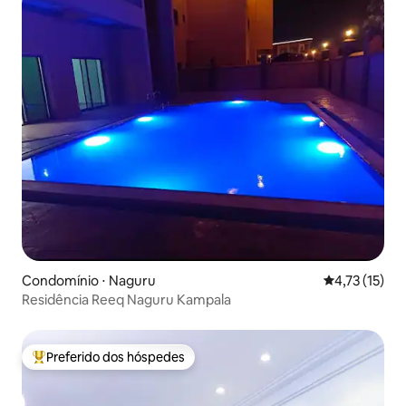
Condomínio ⋅ Naguru
4,73 de uma a
4,73 (15)
Residência Reeq Naguru Kampala
Preferido dos hóspedes
Entre os melhores preferidos dos hóspedes