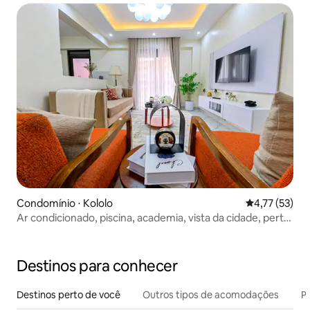
Condomínio ⋅ Kololo
4,77 de uma a
4,77 (53)
Ar condicionado, piscina, academia, vista da cidade, perto
do Shopping Acacia Kololo
Destinos para conhecer
Destinos perto de você
Outros tipos de acomodações
Pr