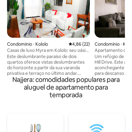
Condomínio ⋅ Kololo
4,86 de uma avaliação média de
4,86 (22)
Condomínio ⋅ Kolo
Casas de luxo Myra em Kololo: seu oásis
Apartamento de lu
em família
beira da piscina e
Este deslumbrante paraíso de dois
Um refúgio de lux
quartos oferece vistas deslumbrantes
Hill Drive. Este a
do horizonte a partir da sua varanda
aconchegante e el
privativa e terraço no último andar.
para descanso e c
Najjera: comodidades populares para
Desfrute de vistas cintilantes para a
segurança e um am
piscina diretamente da sua sala de estar!
acolhedor, cercad
aluguel de apartamento para
Apenas a 5 minutos a pé do
Apenas a 5 minutos
temporada
movimentado restaurante do Acacia
mas tranquilo o su
Mall, este retiro chique dispõe de camas
realmente relaxar.
macias (colchões de molas de primeira
360° de Kampala d
linha), uma cozinha elegante e uma sala
andar. Fique mais 
de estar acolhedora. Mergulhe no luxo
da manhã de corte
com uma piscina cintilante, academia e
Restaurant. Trasl
Wi-Fi ultrarrápido. Segurança 24 horas,
disponível por UG