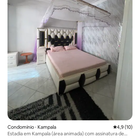
Condomínio ⋅ Kampala
4,9 de uma a
4,9 (10)
Estadia em Kampala (área animada) com assinatura de
cinema grátis