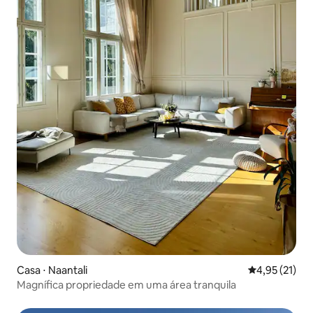
Casa ⋅ Naantali
4,95 de uma a
4,95 (21)
Magnífica propriedade em uma área tranquila