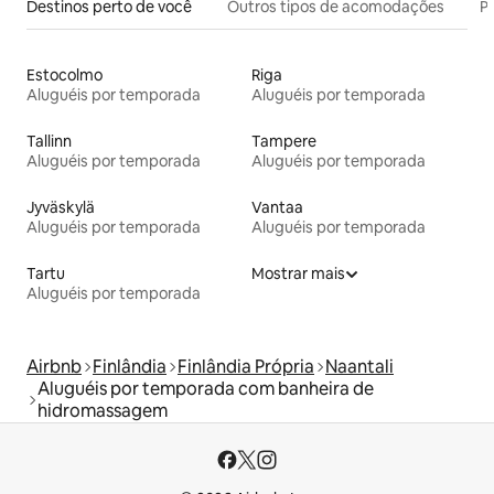
Destinos perto de você
Outros tipos de acomodações
Pr
Estocolmo
Riga
Aluguéis por temporada
Aluguéis por temporada
Tallinn
Tampere
Aluguéis por temporada
Aluguéis por temporada
Jyväskylä
Vantaa
Aluguéis por temporada
Aluguéis por temporada
Tartu
Mostrar mais
Aluguéis por temporada
Airbnb
Finlândia
Finlândia Própria
Naantali
Aluguéis por temporada com banheira de
hidromassagem