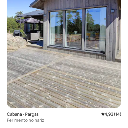
Cabana ⋅ Pargas
4,93 de uma a
4,93 (14)
Ferimento no nariz