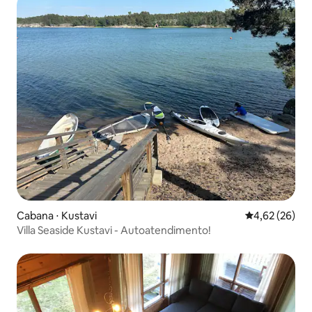
Cabana ⋅ Kustavi
4,62 de uma a
4,62 (26)
Villa Seaside Kustavi - Autoatendimento!