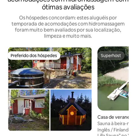
ótimas avaliações
Os hóspedes concordam: estes aluguéis por
temporada de acomodações com hidromassagem
foram muito bem avaliados por sua localização,
limpeza e muito mais.
Preferido dos hóspedes
Superhost
Preferido dos hóspedes
Superhost
Casa de veraneio ⋅
Sauna à beira-mar
hidromassagem, c
Inglês / Finlandês Assista ao vídeo “Villa
finlandesa
Lilla Sauna” no Y