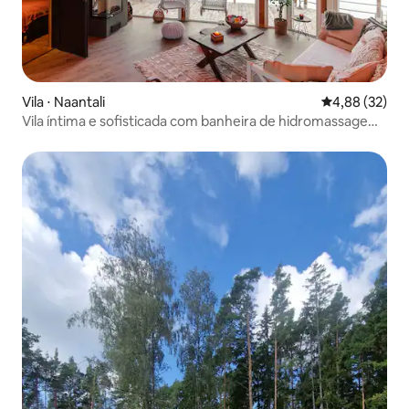
Vila ⋅ Naantali
4,88 de uma a
4,88 (32)
Vila íntima e sofisticada com banheira de hidromassagem
ao ar livre.