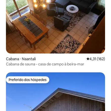
Cabana ⋅ Naantali
4,31 de uma av
4,31 (162)
Cabana de sauna - casa de campo à beira-mar
Preferido dos hóspedes
Preferido dos hóspedes