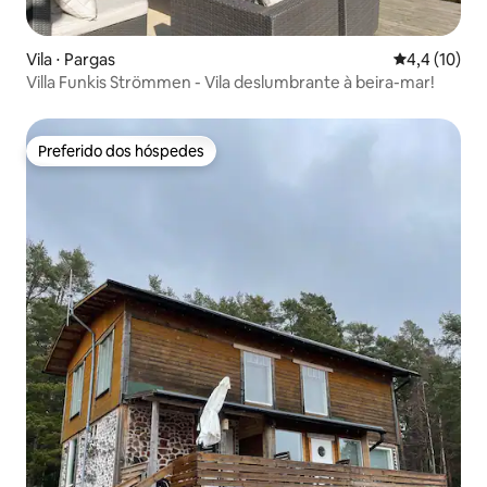
Vila ⋅ Pargas
4,4 de uma a
4,4 (10)
Villa Funkis Strömmen - Vila deslumbrante à beira-mar!
Preferido dos hóspedes
Preferido dos hóspedes