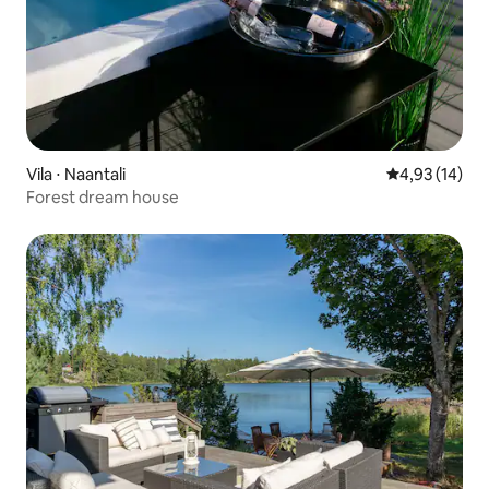
Vila ⋅ Naantali
4,93 de uma a
4,93 (14)
Forest dream house