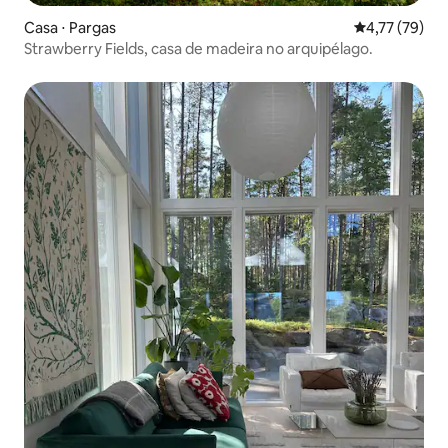
Casa ⋅ Pargas
4,77 de uma a
4,77 (79)
Strawberry Fields, casa de madeira no arquipélago.