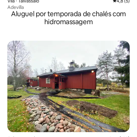
Vila ⋅ Taivassalo
4,8 de uma 
4,8 (5)
Adevilla
Aluguel por temporada de chalés com
hidromassagem