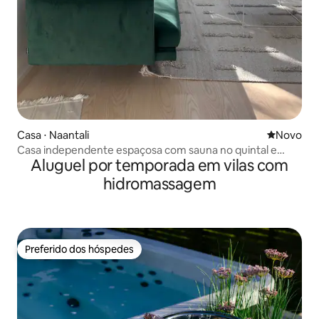
Casa ⋅ Naantali
Novo lugar
Novo
Casa independente espaçosa com sauna no quintal e
Aluguel por temporada em vilas com
banheira de hidromassagem.
hidromassagem
Preferido dos hóspedes
Preferido dos hóspedes