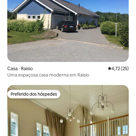
Casa ⋅ Raisio
4,72 de uma a
4,72 (25)
Uma espaçosa casa moderna em Raisio
Preferido dos hóspedes
Preferido dos hóspedes