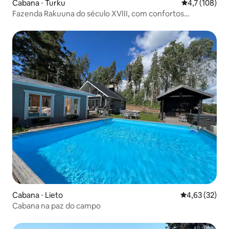
Cabana ⋅ Turku
4,7 de uma av
4,7 (108)
Fazenda Rakuuna do século XVIII, com confortos
modernos
Cabana ⋅ Lieto
4,63 de uma a
4,63 (32)
Cabana na paz do campo