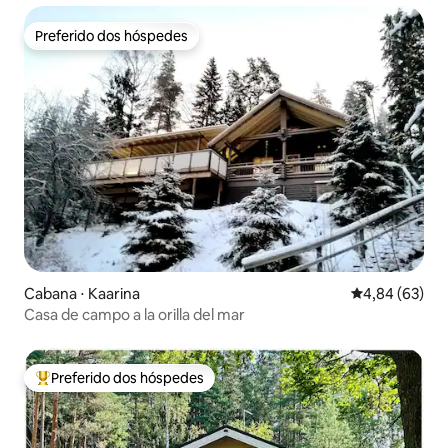
Preferido dos hóspedes
Preferido dos hóspedes
Cabana ⋅ Kaarina
4,84 de uma a
4,84 (63)
Casa de campo a la orilla del mar
Preferido dos hóspedes
Entre os melhores preferidos dos hóspedes