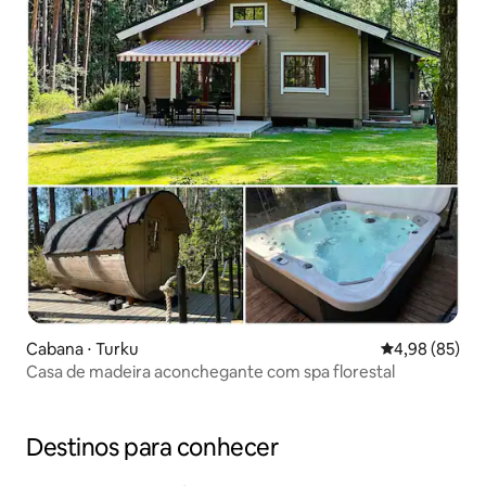
Cabana ⋅ Turku
4,98 de uma a
4,98 (85)
Casa de madeira aconchegante com spa florestal
Destinos para conhecer