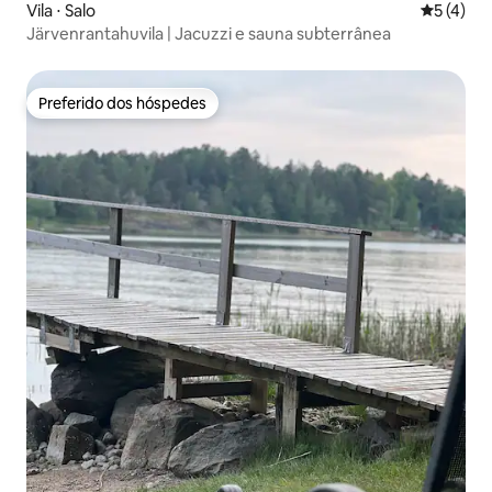
Vila ⋅ Salo
5 de uma 
5 (4)
Järvenrantahuvila | Jacuzzi e sauna subterrânea
Preferido dos hóspedes
Preferido dos hóspedes