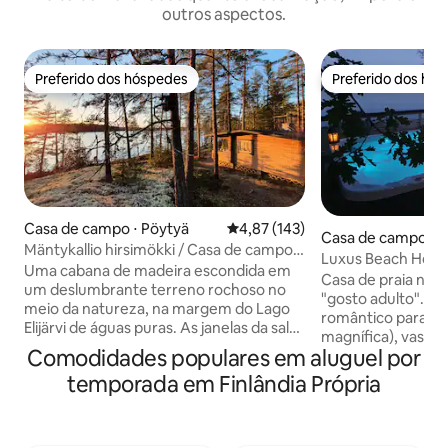
outros aspectos.
Preferido dos hóspedes
Preferido dos hó
Preferido dos hóspedes
Preferido dos hó
Casa de campo ⋅ Pöytyä
4,87 de uma avaliação média de 
4,87 (143)
Casa de campo ⋅ N
Mäntykallio hirsimökki / Casa de campo
Luxus Beach House
com vista panorâmica
Uma cabana de madeira escondida em
para dois
Casa de praia na pr
um deslumbrante terreno rochoso no
"gosto adulto". Oá
meio da natureza, na margem do Lago
romântico para doi
Elijärvi de águas puras. As janelas da sala
magnífica), vaso sa
de estar e o terraço se abrem para uma
Comodidades populares em aluguel por
churrasqueira a gás
vista do lago coroada por magníficos
jacuzzi são de uso
temporada em Finlândia Própria
pores do sol. O chalé tem todas as
Comodidades básic
comodidades básicas: eletricidade, água
Fi, TV, louça, lava
corrente, ar condicionado, uma cozinha
microondas, chalei
moderna, um chuveiro, um banheiro,