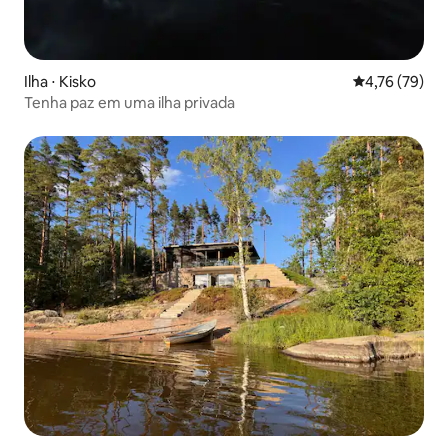
Ilha ⋅ Kisko
4,76 de uma a
4,76 (79)
Tenha paz em uma ilha privada