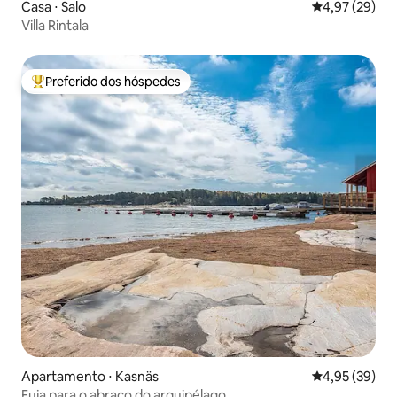
Casa ⋅ Salo
4,97 de uma a
4,97 (29)
Villa Rintala
Preferido dos hóspedes
Entre os melhores preferidos dos hóspedes
Apartamento ⋅ Kasnäs
4,95 de uma a
4,95 (39)
Fuja para o abraço do arquipélago