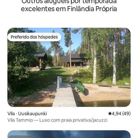
Outros aluguéis por temporada
excelentes em Finlândia Própria
Preferido dos hóspedes
Preferido dos hóspedes
Vila ⋅ Uusikaupunki
4,94 de uma a
4,94 (49)
Vila Tammio — Luxo com praia privativa/jacuzzi