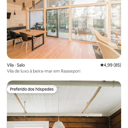
Vila ⋅ Salo
4,99 de uma a
4,99 (85)
Vila de luxo à beira-mar em Raasepori
Preferido dos hóspedes
Preferido dos hóspedes