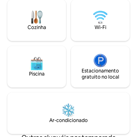
etc., detergentes
uma sauna a lenha, uma churrasqueira a
encontrados na c
gás, um amplo terraço e um barco a
colchão e travess
remo privativo. Casa de campo
140 cm de espess
tradicional de madeira com todos os
dois. Traga sua pr
Cozinha
Wi-Fi
confortos básicos ao lado do lago Elijärvi.
toalhas para a visi
Bela vista para o lago da sala de estar e
como local de fest
terraço com pores do sol
deslumbrantes.
Estacionamento
Piscina
gratuito no local
Ar-condicionado