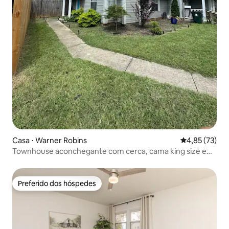
Casa ⋅ Warner Robins
4,85 de uma a
4,85 (73)
Townhouse aconchegante com cerca, cama king size e
pátio
Preferido dos hóspedes
Preferido dos hóspedes