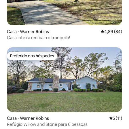
Casa ⋅ Warner Robins
4,89 de uma av
4,89 (84)
Casa inteira em bairro tranquilo!
Preferido dos hóspedes
Preferido dos hóspedes
Casa ⋅ Warner Robins
5 de uma a
5 (11)
Refúgio Willow and Stone para 6 pessoas