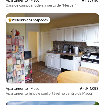
Apartamento ⋅ Macon
4,85 de uma av
4,85 (110)
Casa de campo moderna perto de "Mercer"
Preferido dos hóspedes
Entre os melhores preferidos dos hóspedes
Apartamento ⋅ Macon
4,9 de uma aval
4,9 (1.093)
Apartamento limpo e confortável no centro de Macon