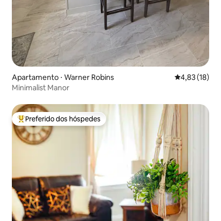
Apartamento ⋅ Warner Robins
4,83 de uma a
4,83 (18)
Minimalist Manor
Preferido dos hóspedes
Entre os melhores preferidos dos hóspedes