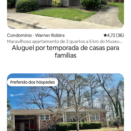
Condomínio ⋅ Warner Robins
4,72 de uma a
4,72 (36)
Maravilhoso apartamento de 2 quartos a 5 km do Museu
Aluguel por temporada de casas para
da Aviação
famílias
Preferido dos hóspedes
Preferido dos hóspedes