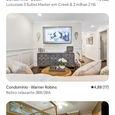
Luxuosas 3 Suítes Master em Creek & 2 milhas 2 I16
Condomínio ⋅ Warner Robins
4,88 de uma a
4,88 (17)
Retiro relaxante 3BR/2BA