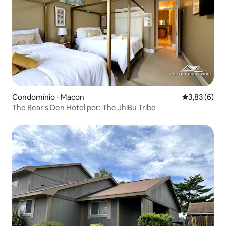
Condomínio ⋅ Macon
3,83 de uma 
3,83 (6)
The Bear's Den Hotel por: The JhiBu Tribe