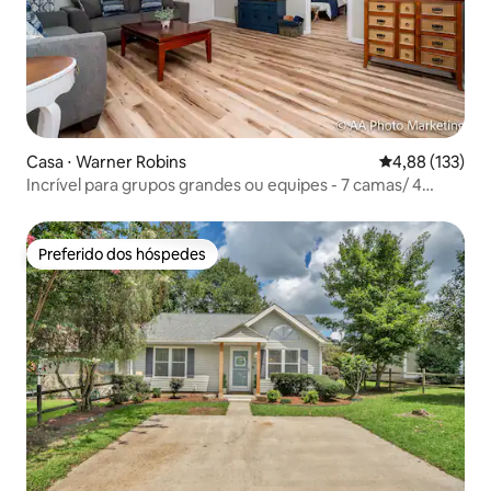
Casa ⋅ Warner Robins
4,88 de uma av
4,88 (133)
Incrível para grupos grandes ou equipes - 7 camas/ 4
quartos
Preferido dos hóspedes
Preferido dos hóspedes