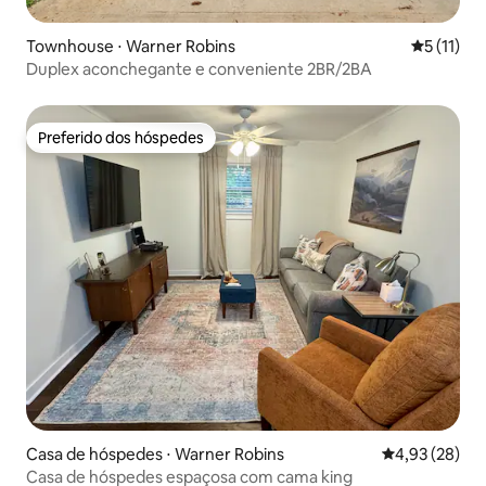
Townhouse ⋅ Warner Robins
5 de uma a
5 (11)
Duplex aconchegante e conveniente 2BR/2BA
Preferido dos hóspedes
Preferido dos hóspedes
Casa de hóspedes ⋅ Warner Robins
4,93 de uma a
4,93 (28)
Casa de hóspedes espaçosa com cama king