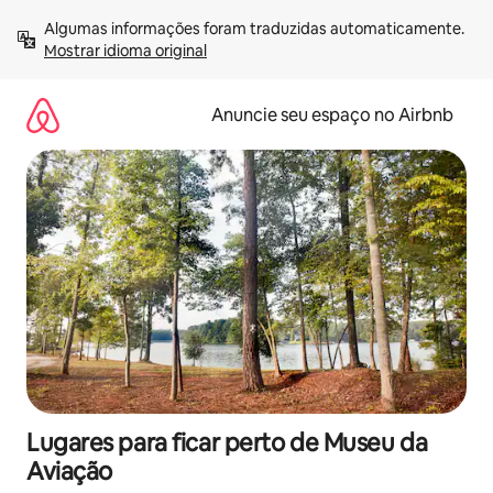
Pular
Algumas informações foram traduzidas automaticamente. 
para
Mostrar idioma original
o
conteúdo
Anuncie seu espaço no Airbnb
Lugares para ficar perto de Museu da
Aviação