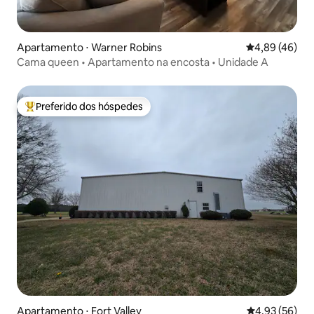
Apartamento ⋅ Warner Robins
4,89 de uma a
4,89 (46)
Cama queen • Apartamento na encosta • Unidade A
Preferido dos hóspedes
Entre os melhores preferidos dos hóspedes
Apartamento ⋅ Fort Valley
4,93 de uma a
4,93 (56)