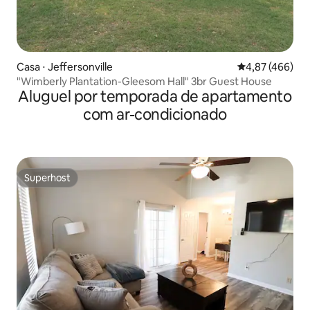
Casa ⋅ Jeffersonville
4,87 de uma av
4,87 (466)
"Wimberly Plantation-Gleesom Hall" 3br Guest House
Aluguel por temporada de apartamento
com ar-condicionado
Superhost
Superhost