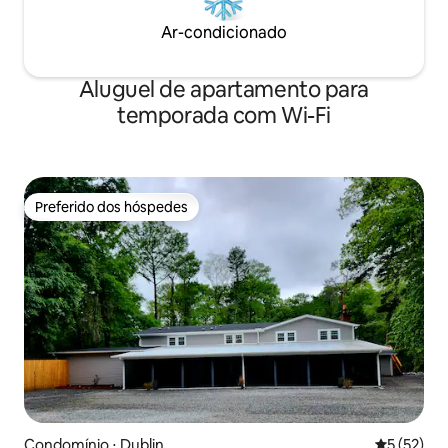
Ar-condicionado
Aluguel de apartamento para
temporada com Wi-Fi
Preferido dos hóspedes
Preferido dos hóspedes
Condomínio ⋅ Dublin
5 de uma a
5 (52)