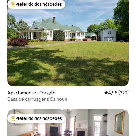
Preferido dos hóspedes
Entre os melhores preferidos dos hóspedes
Apartamento ⋅ Forsyth
4,98 de uma av
4,98 (322)
Casa de carruagens Calhoun
Preferido dos hóspedes
Entre os melhores preferidos dos hóspedes