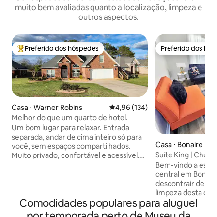
muito bem avaliadas quanto a localização, limpeza e
outros aspectos.
Preferido dos hóspedes
Preferido dos hó
Entre os melhores preferidos dos hóspedes
Preferido dos hó
Casa ⋅ Warner Robins
4,96 de uma avaliação média de 
4,96 (134)
Melhor do que um quarto de hotel.
Um bom lugar para relaxar. Entrada
separada, andar de cima inteiro só para
Casa ⋅ Bonaire
você, sem espaços compartilhados.
Suíte King | Churr
Muito privado, confortável e acessível.
RAFB | 4 TVs | Esp
Seu próprio deck privado. Quarto
Bem-vindo a esta 
grande com banheiro grande. Melhor do
central em Bonair
que um quarto de hotel ou quarto
descontrair dentr
privativo, com comodidades atualizadas:
limpeza desta cas
Comodidades populares para aluguel
micro-ondas de tamanho completo,
casa tem 3 camas/
geladeira espaçosa, cafeteira/chaleira,
completos, juntam
por temporada perto de Museu da