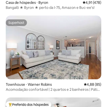
Casa de hóspedes ⋅ Byron
4,91 de uma av
4,91 (478)
Bangalô ★ Byron ★ perto da I-75, Amazon e Buc-ee's!
Superhost
Superhost
Townhouse ⋅ Warner Robins
4,88 de uma a
4,88 (85)
Acomodação confortável | 2 quartos e 2 banheiros | Pátio
privativo | Perto da RAFB
Preferido dos hóspedes
Entre os melhores preferidos dos hóspedes