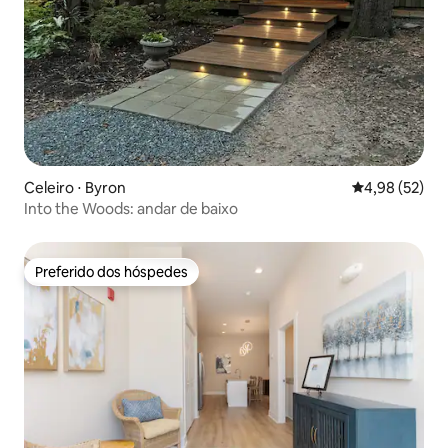
Celeiro ⋅ Byron
4,98 de uma a
4,98 (52)
Into the Woods: andar de baixo
Preferido dos hóspedes
Preferido dos hóspedes