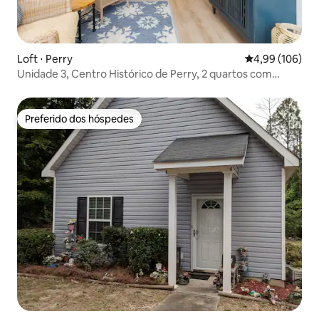
Loft ⋅ Perry
4,99 de uma av
4,99 (106)
Unidade 3, Centro Histórico de Perry, 2 quartos com
varanda!
Preferido dos hóspedes
Preferido dos hóspedes