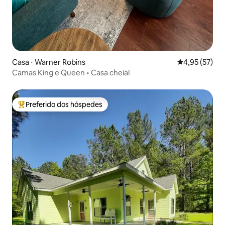
Casa ⋅ Warner Robins
4,95 de uma a
4,95 (57)
Camas King e Queen • Casa cheia!
Preferido dos hóspedes
Entre os melhores preferidos dos hóspedes