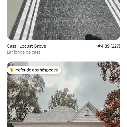
Casa ⋅ Locust Grove
4,89 de uma av
4,89 (227)
Lar longe de casa
Preferido dos hóspedes
Entre os melhores preferidos dos hóspedes