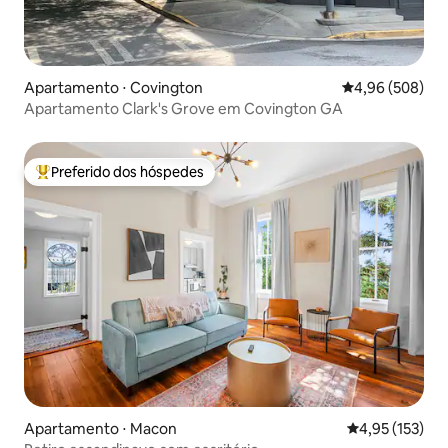
Apartamento ⋅ Covington
4,96 de uma ava
4,96 (508)
Apartamento Clark's Grove em Covington GA
Preferido dos hóspedes
Entre os melhores preferidos dos hóspedes
Apartamento ⋅ Macon
4,95 de uma av
4,95 (153)