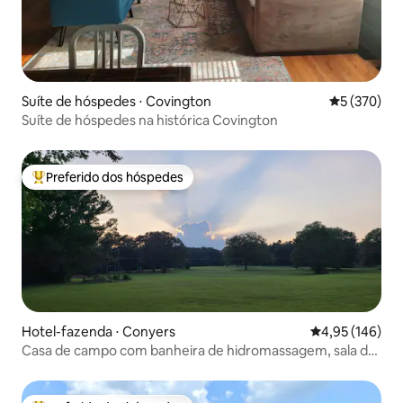
Suíte de hóspedes ⋅ Covington
5 de uma av
5 (370)
Suíte de hóspedes na histórica Covington
Preferido dos hóspedes
Entre os melhores preferidos dos hóspedes
Hotel-fazenda ⋅ Conyers
4,95 de uma av
4,95 (146)
Casa de campo com banheira de hidromassagem, sala de
jogos, playground