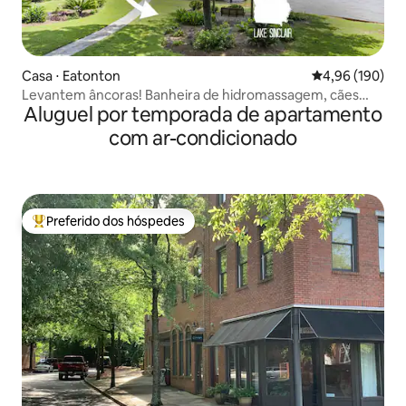
Casa ⋅ Eatonton
4,96 de uma av
4,96 (190)
Levantem âncoras! Banheira de hidromassagem, cães
Aluguel por temporada de apartamento
bem-vindos, renovação
com ar-condicionado
Preferido dos hóspedes
Entre os melhores preferidos dos hóspedes