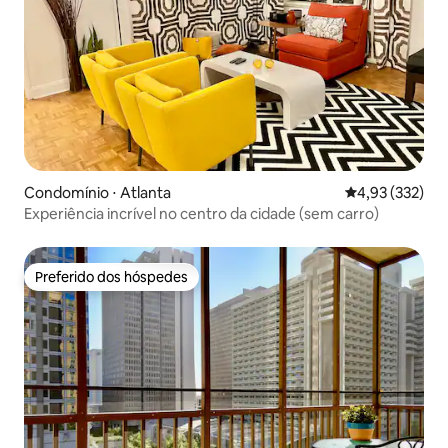
Condomínio ⋅ Atlanta
4,93 de uma av
4,93 (332)
Experiência incrível no centro da cidade (sem carro)
Preferido dos hóspedes
Preferido dos hóspedes