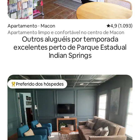
Apartamento ⋅ Macon
4,9 de uma aval
4,9 (1.093)
Apartamento limpo e confortável no centro de Macon
Outros aluguéis por temporada
excelentes perto de Parque Estadual
Indian Springs
Preferido dos hóspedes
Entre os melhores preferidos dos hóspedes