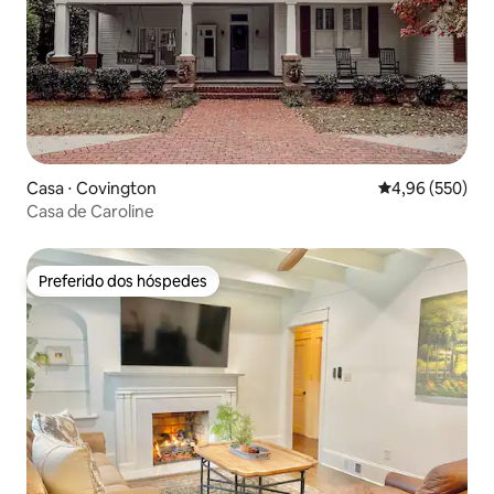
Casa ⋅ Covington
4,96 de uma ava
4,96 (550)
Casa de Caroline
Preferido dos hóspedes
Preferido dos hóspedes