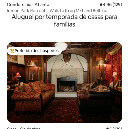
Condomínio ⋅ Atlanta
4,96 de uma av
4,96 (129)
Inman Park Retreat – Walk to Krog Mkt and Beltline
Aluguel por temporada de casas para
famílias
Preferido dos hóspedes
Entre os melhores preferidos dos hóspedes