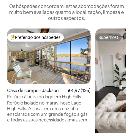
Os hóspedes concordam: estas acomodações foram
muito bem avaliadas quanto a localização, limpeza e
outros aspectos.
Preferido dos hóspedes
Superhost
Entre os melhores preferidos dos hóspedes
Superhost
Casa de campo ⋅ Jackson
4,97 de uma avaliação média de 
4,97 (126)
Refúgio à beira do lago em High Falls
Refúgio isolado no maravilhoso Lago
High Falls. A casa tem uma cozinha
ensolarada com um grande fogão a gás
e todas as suas necessidades (mas sem
máquina de lavar louça), um escritório
confortável com excelente Wi-Fi e TV