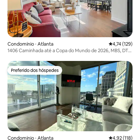
Condomínio ⋅ Atlanta
4,74 de uma av
4,74 (129)
1406 Caminhada até a Copa do Mundo de 2026, MBS, DT
ATL, Estacionamento
Preferido dos hóspedes
Preferido dos hóspedes
Condomínio ⋅ Atlanta
4,92 de uma av
4,92 (118)