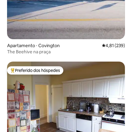
Apartamento ⋅ Covington
4,81 de uma av
4,81 (239)
The Beehive na praça
Preferido dos hóspedes
Entre os melhores preferidos dos hóspedes