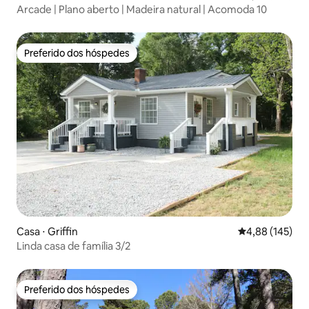
Arcade | Plano aberto | Madeira natural | Acomoda 10
Preferido dos hóspedes
Preferido dos hóspedes
Casa ⋅ Griffin
4,88 de uma av
4,88 (145)
Linda casa de família 3/2
Preferido dos hóspedes
Preferido dos hóspedes