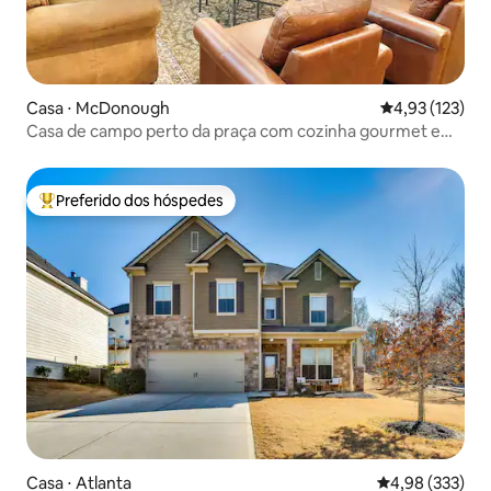
Casa ⋅ McDonough
4,93 de uma av
4,93 (123)
Casa de campo perto da praça com cozinha gourmet e
varanda
Preferido dos hóspedes
Entre os melhores preferidos dos hóspedes
Casa ⋅ Atlanta
4,98 de uma av
4,98 (333)