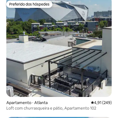
Preferido dos hóspedes
Preferido dos hóspedes
Apartamento ⋅ Atlanta
4,91 de uma av
4,91 (249)
Loft com churrasqueira e pátio, Apartamento 102