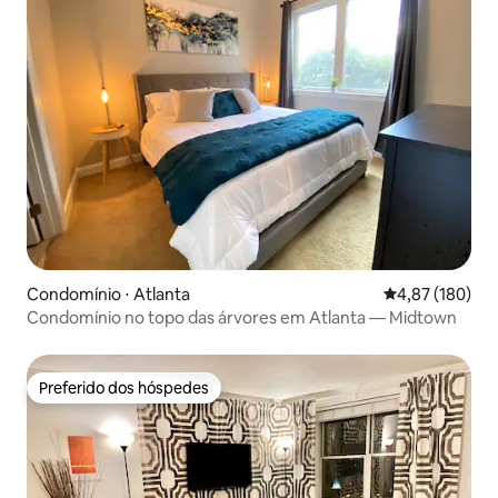
Condomínio ⋅ Atlanta
4,87 de uma av
4,87 (180)
Condomínio no topo das árvores em Atlanta — Midtown
Preferido dos hóspedes
Preferido dos hóspedes