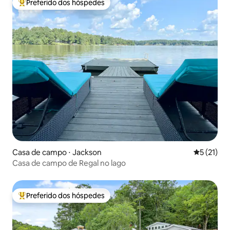
Preferido dos hóspedes
Entre os melhores preferidos dos hóspedes
Casa de campo ⋅ Jackson
5 de uma a
5 (21)
Casa de campo de Regal no lago
Preferido dos hóspedes
Entre os melhores preferidos dos hóspedes