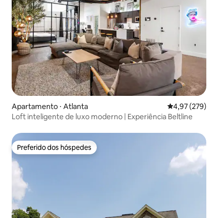
Apartamento ⋅ Atlanta
4,97 de uma av
4,97 (279)
Loft inteligente de luxo moderno | Experiência Beltline
Preferido dos hóspedes
Preferido dos hóspedes