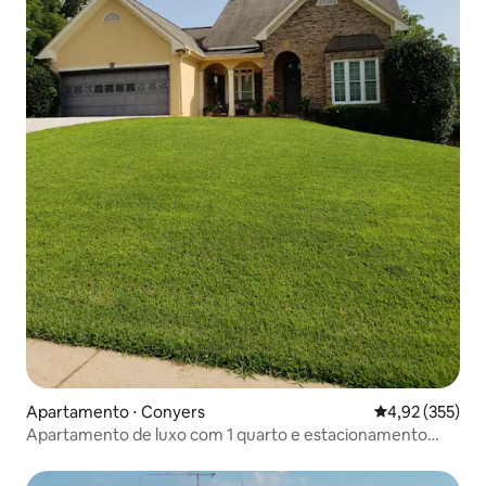
Apartamento ⋅ Conyers
4,92 de uma av
4,92 (355)
Apartamento de luxo com 1 quarto e estacionamento
privativo