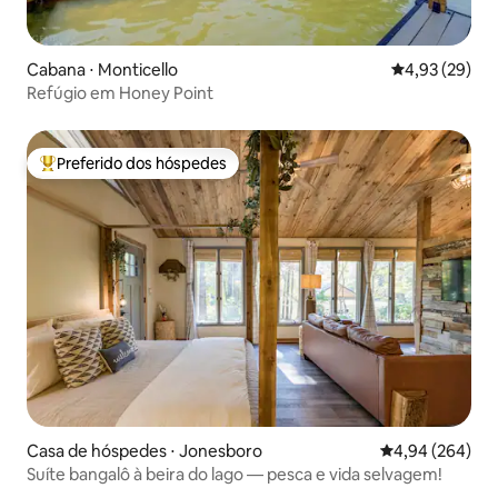
Cabana ⋅ Monticello
4,93 de uma a
4,93 (29)
Refúgio em Honey Point
Preferido dos hóspedes
Entre os melhores preferidos dos hóspedes
Casa de hóspedes ⋅ Jonesboro
4,94 de uma ava
4,94 (264)
Suíte bangalô à beira do lago — pesca e vida selvagem!