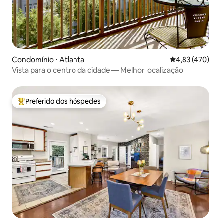
Condomínio ⋅ Atlanta
4,83 de uma av
4,83 (470)
Vista para o centro da cidade — Melhor localização
Preferido dos hóspedes
Entre os melhores preferidos dos hóspedes