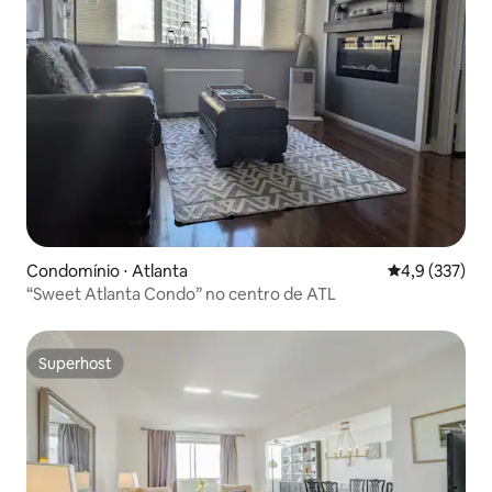
Condomínio ⋅ Atlanta
4,9 de uma av
4,9 (337)
“Sweet Atlanta Condo” no centro de ATL
Superhost
Superhost