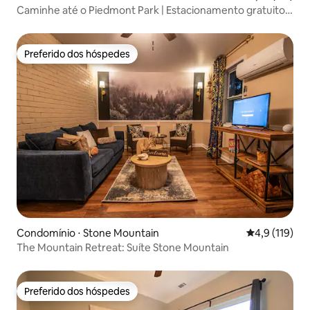
Caminhe até o Piedmont Park | Estacionamento gratuito |
Vista para a cidade
Preferido dos hóspedes
Preferido dos hóspedes
Condomínio ⋅ Stone Mountain
4,9 de uma av
4,9 (119)
The Mountain Retreat: Suíte Stone Mountain
Preferido dos hóspedes
Preferido dos hóspedes