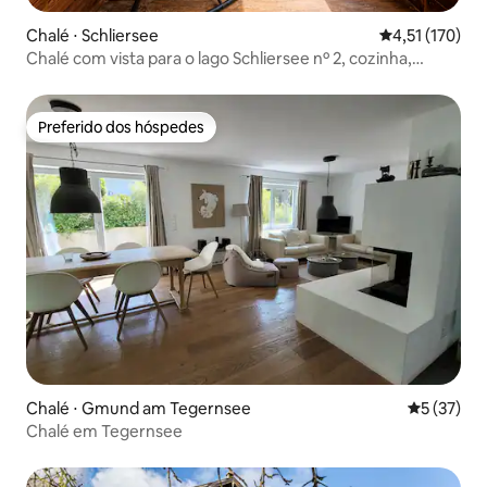
Chalé ⋅ Schliersee
4,51 de uma av
4,51 (170)
Chalé com vista para o lago Schliersee nº 2, cozinha,
banheiro novo
Preferido dos hóspedes
Preferido dos hóspedes
Chalé ⋅ Gmund am Tegernsee
5 de uma a
5 (37)
Chalé em Tegernsee