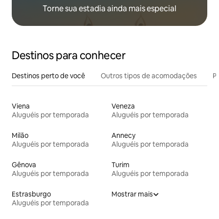
Torne sua estadia ainda mais especial
Destinos para conhecer
Destinos perto de você
Outros tipos de acomodações
Pr
Viena
Veneza
Aluguéis por temporada
Aluguéis por temporada
Milão
Annecy
Aluguéis por temporada
Aluguéis por temporada
Gênova
Turim
Aluguéis por temporada
Aluguéis por temporada
Estrasburgo
Mostrar mais
Aluguéis por temporada