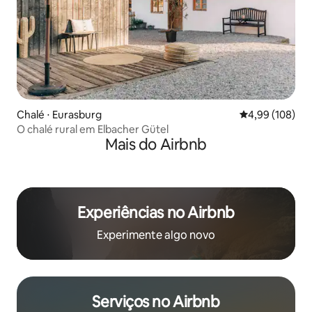
Chalé ⋅ Eurasburg
4,99 de uma av
4,99 (108)
O chalé rural em Elbacher Gütel
Mais do Airbnb
Experiências no Airbnb
Experimente algo novo
Serviços no Airbnb