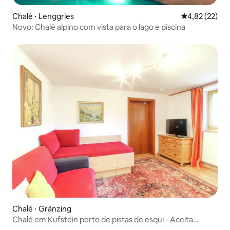
Chalé ⋅ Lenggries
4,82 de uma a
4,82 (22)
Novo: Chalé alpino com vista para o lago e piscina
Chalé ⋅ Gränzing
Chalé em Kufstein perto de pistas de esqui - Aceita
animais de estimação