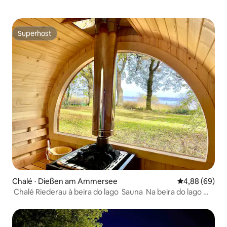
Superhost
Superhost
Chalé ⋅ Dießen am Ammersee
4,88 de uma av
4,88 (69)
 Chalé Riederau à beira do lago  Sauna  Na beira do lago 
4.000 m²