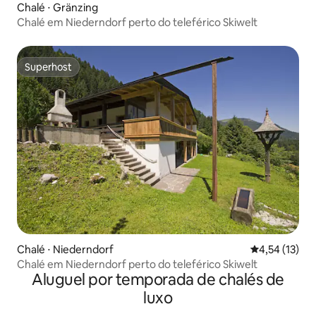
Chalé ⋅ Gränzing
Chalé em Niederndorf perto do teleférico Skiwelt
Superhost
Superhost
Chalé ⋅ Niederndorf
4,54 de uma a
4,54 (13)
Chalé em Niederndorf perto do teleférico Skiwelt
Aluguel por temporada de chalés de
luxo