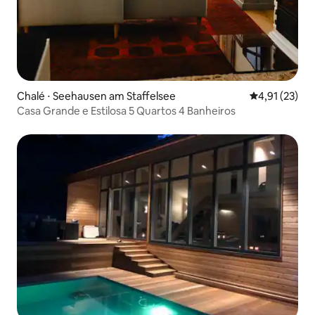
Chalé ⋅ Seehausen am Staffelsee
4,91 de uma a
4,91 (23)
Casa Grande e Estilosa 5 Quartos 4 Banheiros