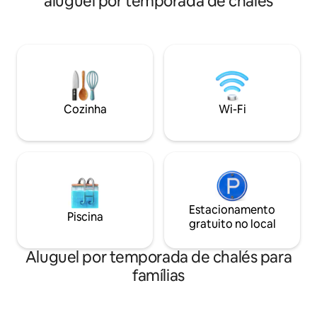
aluguel por temporada de chalés
dois terraços isola
50,00) quartos grandes, sala comum de
mistura de móveis
50 m², mesa de jantar de carvalho de 5 m
qualidade e antigu
de comprimento – Pratos para pelo
crianças, há um te
menos 24 peças, taças de
trampolim, escorr
vinho/champanhe (tinto/branco) –
na árvore e campo
Sauna por uso € 40 (até no máximo 4h)
como ovelhas Cam
verão.
Cozinha
Wi-Fi
Estacionamento
Piscina
gratuito no local
Aluguel por temporada de chalés para
famílias