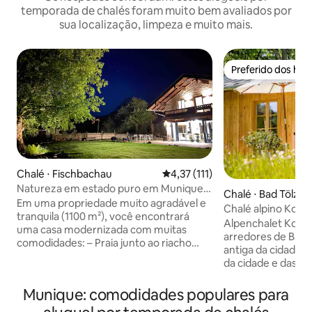
temporada de chalés foram muito bem avaliados por
sua localização, limpeza e muito mais.
Preferido dos hó
Preferido dos hó
Chalé ⋅ Fischbachau
4,37 de uma avaliação média de 
4,37 (111)
Natureza em estado puro em Munique
Chalé ⋅ Bad Tölz
— Alpes
Em uma propriedade muito agradável e
Chalé alpino Koge
tranquila (1100 m²), você encontrará
panorâmica em K
Alpenchalet Kogel 
uma casa modernizada com muitas
arredores de Bad T
comodidades: – Praia junto ao riacho
antiga da cidade, 
com árvore de bordo de 130 anos – Porta
da cidade e das m
deslizante panorâmica de 7,30 m de
luxuosamente mob
largura – Grandes terraços ao redor da
teto de madeira v
Munique: comodidades populares para
casa, 6 mesas – Projetor com tela de
designer em aço p
2x3m e sistema de som – 4 (5º quarto €