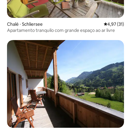
Chalé ⋅ Schliersee
4,97 de uma a
4,97 (31)
Apartamento tranquilo com grande espaço ao ar livre