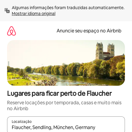
Pular
Algumas informações foram traduzidas automaticamente. 
para
Mostrar idioma original
o
conteúdo
Anuncie seu espaço no Airbnb
Lugares para ficar perto de Flaucher
Reserve locações por temporada, casas e muito mais
no Airbnb
Localização
Quando os resultados estiverem disponíveis, explore-os usando