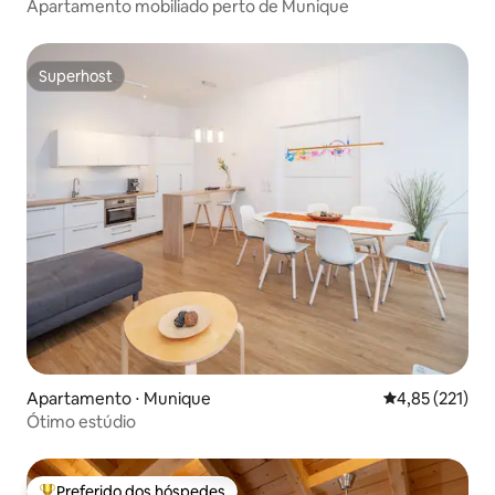
Apartamento mobiliado perto de Munique
Superhost
Superhost
Apartamento ⋅ Munique
4,85 de uma av
4,85 (221)
Ótimo estúdio
Preferido dos hóspedes