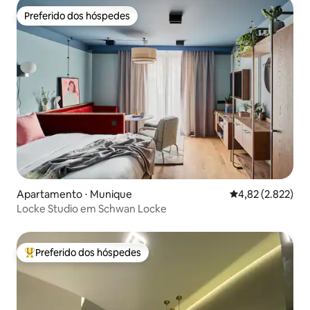
Preferido dos hóspedes
Preferido dos hóspedes
Apartamento ⋅ Munique
4,82 de uma aval
4,82 (2.822)
Locke Studio em Schwan Locke
Preferido dos hóspedes
Entre os melhores preferidos dos hóspedes