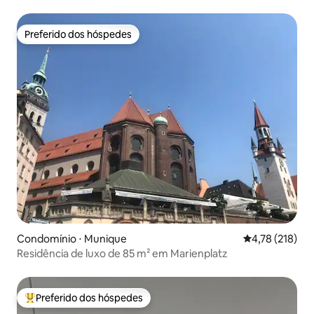
Preferido dos hóspedes
Preferido dos hóspedes
Condomínio ⋅ Munique
4,78 de uma av
4,78 (218)
Residência de luxo de 85 m² em Marienplatz
Preferido dos hóspedes
Entre os melhores preferidos dos hóspedes