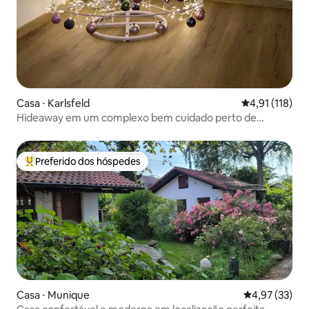
Casa ⋅ Karlsfeld
4,91 de uma av
4,91 (118)
Hideaway em um complexo bem cuidado perto de
Munique
Preferido dos hóspedes
Entre os melhores preferidos dos hóspedes
Casa ⋅ Munique
4,97 de uma a
4,97 (33)