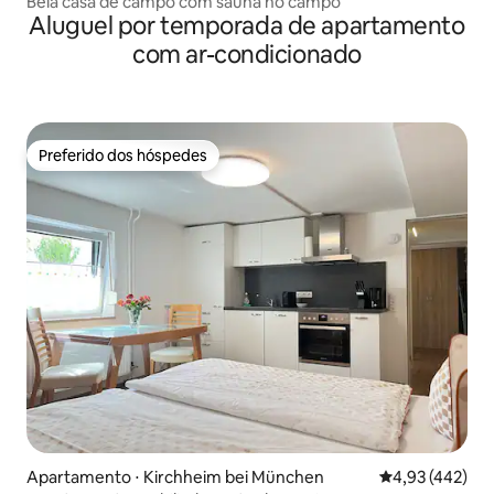
Bela casa de campo com sauna no campo
Aluguel por temporada de apartamento
com ar-condicionado
Preferido dos hóspedes
Preferido dos hóspedes
Apartamento ⋅ Kirchheim bei München
4,93 de uma av
4,93 (442)