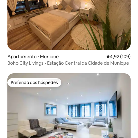
Apartamento ⋅ Munique
4,92 de uma av
4,92 (109)
Boho City Livings • Estação Central da Cidade de Munique
Preferido dos hóspedes
Preferido dos hóspedes