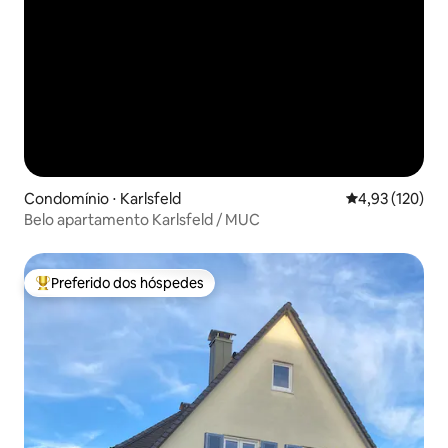
Condomínio ⋅ Karlsfeld
4,93 de uma av
4,93 (120)
Belo apartamento Karlsfeld / MUC
Preferido dos hóspedes
Entre os melhores preferidos dos hóspedes