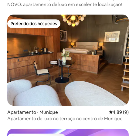
NOVO: apartamento de luxo em excelente localização!
Preferido dos hóspedes
Preferido dos hóspedes
Apartamento ⋅ Munique
4,89 de uma 
4,89 (9)
Apartamento de luxo no terraço no centro de Munique