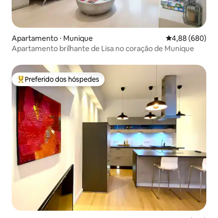
Apartamento ⋅ Munique
4,88 de uma ava
4,88 (680)
Apartamento brilhante de Lisa no coração de Munique
Preferido dos hóspedes
Entre os melhores preferidos dos hóspedes