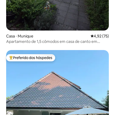
Casa ⋅ Munique
4,92 de uma a
4,92 (75)
Apartamento de 1,5 cômodos em casa de canto em
Munique
Preferido dos hóspedes
Entre os melhores preferidos dos hóspedes