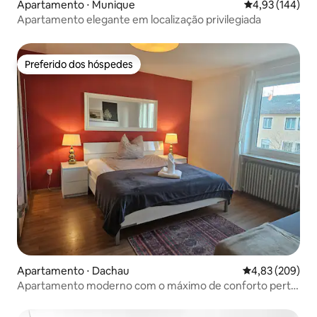
Apartamento ⋅ Munique
4,93 de uma av
4,93 (144)
Apartamento elegante em localização privilegiada
Preferido dos hóspedes
Preferido dos hóspedes
Apartamento ⋅ Dachau
4,83 de uma ava
4,83 (209)
Apartamento moderno com o máximo de conforto perto
de Munique