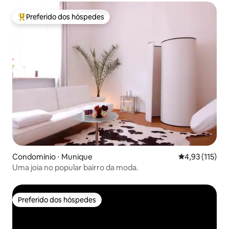
Preferido dos hóspedes
Entre os melhores preferidos dos hóspedes
Condomínio ⋅ Munique
4,93 de uma av
4,93 (115)
Uma joia no popular bairro da moda.
Preferido dos hóspedes
Preferido dos hóspedes