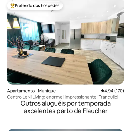
Preferido dos hóspedes
Entre os melhores preferidos dos hóspedes
Apartamento ⋅ Munique
4,94 de uma av
4,94 (170)
Centro LeNi Living: enorme! Impressionante! Tranquilo!
Outros aluguéis por temporada
excelentes perto de Flaucher