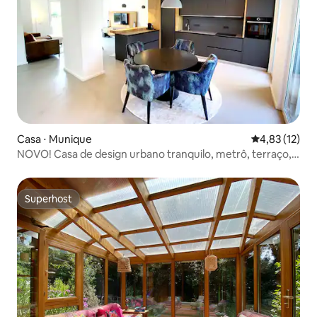
Casa ⋅ Munique
4,83 de uma a
4,83 (12)
NOVO! Casa de design urbano tranquilo, metrô, terraço,
escritório
Superhost
Superhost