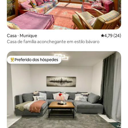
Casa ⋅ Munique
4,79 de uma a
4,79 (24)
Casa de família aconchegante em estilo bávaro
Preferido dos hóspedes
Entre os melhores preferidos dos hóspedes