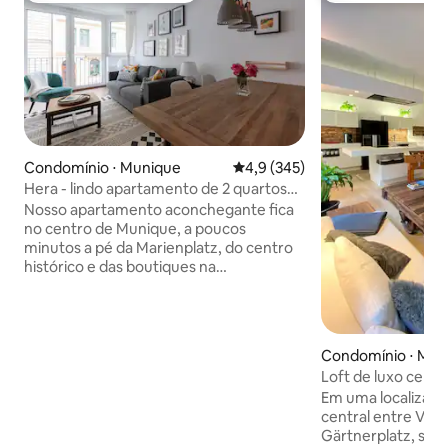
Condomínio ⋅ Munique
4,9 de uma avaliação média de 
4,9 (345)
Hera - lindo apartamento de 2 quartos
no centro da cidade
Nosso apartamento aconchegante fica
no centro de Munique, a poucos
minutos a pé da Marienplatz, do centro
histórico e das boutiques na
Maximilianstraße! Tome uma bebida em
um dos bares do bairro, corra ao longo
do rio Isar a apenas um quarteirão de
distância ou recarregue suas baterias no
Condomínio ⋅ Mun
apartamento confortável com Internet,
Loft de luxo centr
uma máquina de café Nespresso
Em uma localizaç
(comércio justo, cápsulas recicláveis),
central entre Vikt
eletrodomésticos e ótimos colchões! O
Gärtnerplatz, sit
apartamento fica no segundo andar