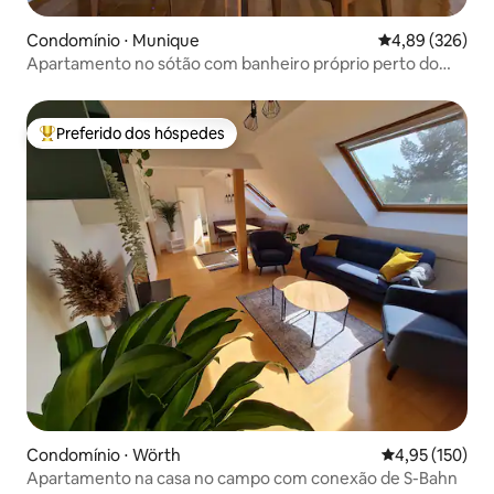
Condomínio ⋅ Munique
4,89 de uma ava
4,89 (326)
Apartamento no sótão com banheiro próprio perto do
metrô
Preferido dos hóspedes
Entre os melhores preferidos dos hóspedes
Condomínio ⋅ Wörth
4,95 de uma av
4,95 (150)
Apartamento na casa no campo com conexão de S-Bahn