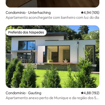
Condomínio ⋅ Unterhaching
4,94 de uma av
4,94 (105)
Apartamento aconchegante com banheiro com luz do dia
Preferido dos hóspedes
Preferido dos hóspedes
Condomínio ⋅ Gauting
4,88 de uma av
4,88 (192)
Apartamento anexo perto de Munique e da região dos 5
lagos