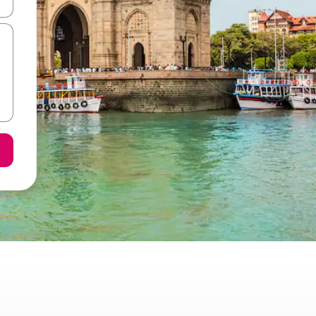
ore-os usando as seta para cima e para baixo do teclado ou tocando e