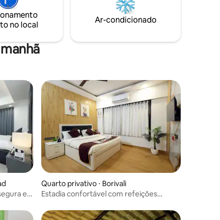
manhã de cortesia está incluído na sua
ionamento
estadia. ✨ Até 16 hóspedes estão
Ar-condicionado
to no local
incluídos no preço base. Hóspedes
adicionais são bem-vindos por ₹ 800 por
pessoa.
a manhã
ad
Quarto privativo ⋅ Borivali
segura e
Estadia confortável com refeições
caseiras frescas diariamente