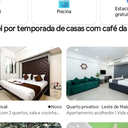
Estac
i
Piscina
gratui
l por temporada de casas com café d
ar
ivali
Novo lugar para ficar
Novo
Quarto privativo ⋅ Leste de Mal
 com 2 quartos, sala e cozinha
Apartamento acolhedor | Vida 
l em Gorai
organizada