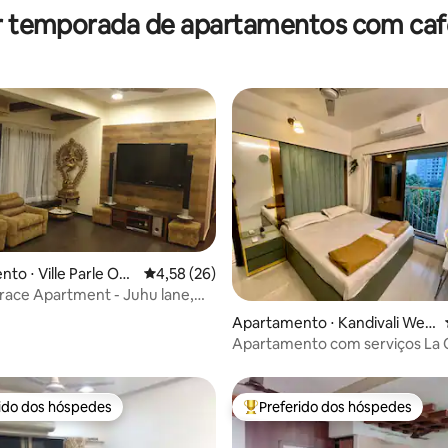
r temporada de apartamentos com ca
to ⋅ Ville Parle Oes
4,58 de uma avaliação média de 5, 26 avalia
4,58 (26)
race Apartment - Juhu lane,
édia de 5, 225 avaliações
west
Apartamento ⋅ Kandivali Wes
t
Apartamento com serviços La O
BHK
rido dos hóspedes
Preferido dos hóspedes
 melhores preferidos dos hóspedes
Entre os melhores preferidos d