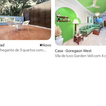
lad
Novo lugar para ficar
Novo
chegante de 3 quartos com
Casa ⋅ Goregaon West
e entretenimento
Vila de luxo Garden Veil com 4 
espaços
 média de 5, 3 avaliações