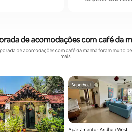
orada de acomodações com café da m
porada de acomodações com café da manhã foram muito bem 
mais.
Superhost
Superhost
Apartamento ⋅ Andheri West