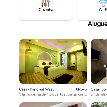
Cozinha
Wi-F
Alugue
Casa ⋅ Kandivali West
Novo lugar para fic
Novo
Casa ⋅ Bor
Vila moderna de 4,5 quartos com jardim
Linda vila
e piscina
disponíve