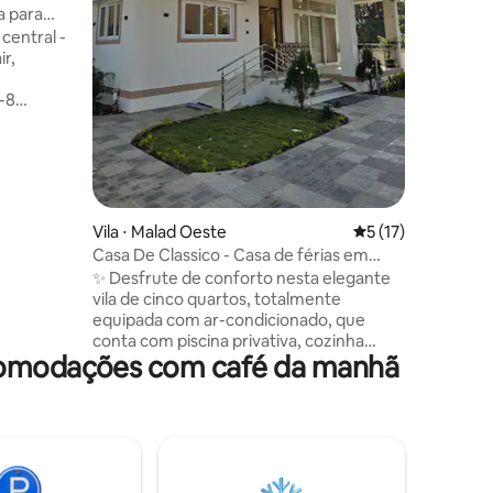
conforta
 para
máximo. 🏊 Desfrute da sua piscina
central -
ções
privativ
ir,
exuberan
enquanto
-8
Com 🍽️ 
), fácil
comodida
ideal de 
s Bhavan
relaxame
Nanavati.
 de
ádios.
Vila ⋅ Malad Oeste
5 de uma avaliação
5 (17)
s de rua,
Casa De Classico - Casa de férias em
Manori, Mumbai
✨ Desfrute de conforto nesta elegante
🍻
vila de cinco quartos, totalmente
/Juhu
equipada com ar-condicionado, que
 ou
conta com piscina privativa, cozinha
comodações com café da manhã
totalmente equipada, amplo terraço
aberto, gazebo encantador e área de
lazer ao ar livre — cuidadosamente
projetada para oferecer uma estadia
moderna, serena e inesquecível. ✨ Ideal
para famílias, grupos ou casais em busca
de uma fuga tranquila. ✨ O café da