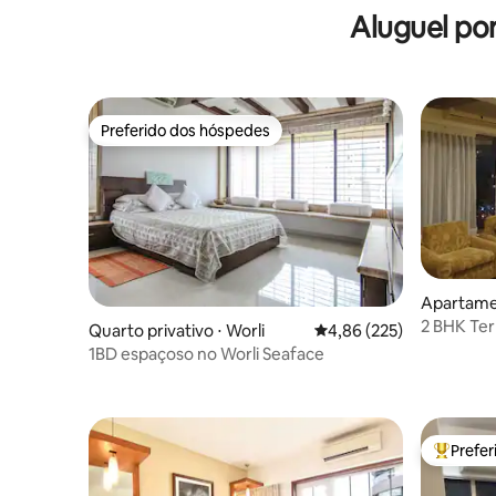
com jardim
Aluguel po
Preferido dos hóspedes
Preferido dos hóspedes
Apartamen
te
2 BHK Ter
Quarto privativo ⋅ Worli
4,86 de uma avaliação m
4,86 (225)
Andheri 
1BD espaçoso no Worli Seaface
Prefe
Entre os