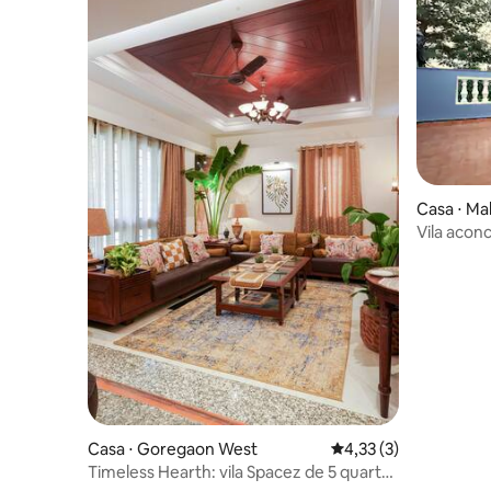
Casa ⋅ Ma
Vila acon
opções d
Casa ⋅ Goregaon West
4,33 de uma avaliação
4,33 (3)
Timeless Hearth: vila Spacez de 5 quartos