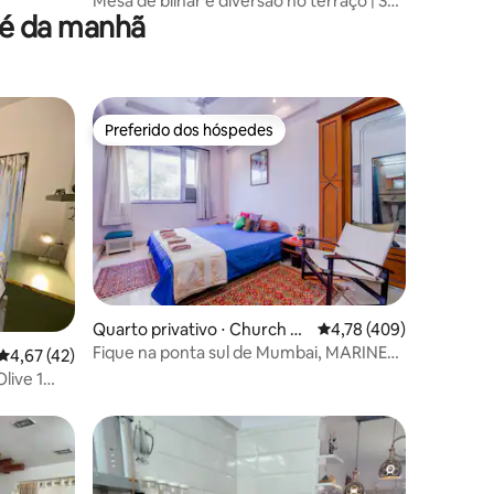
Mesa de bilhar e diversão no terraço | Sua
fé da manhã
fuga em família de 5 quartos
Preferido dos hóspedes
Preferido dos hóspedes
ções
Quarto privativo ⋅ Church G
4,78 de uma avaliação 
4,78 (409)
ate
Fique na ponta sul de Mumbai, MARINE
4,67 de uma avaliação média de 5, 42 avaliações
4,67 (42)
DRIVE!
live 1
os hóspedes