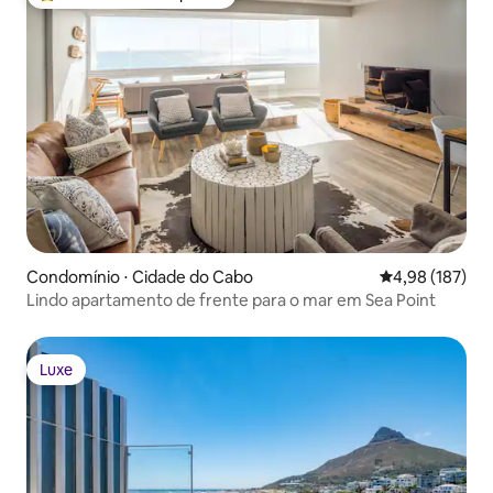
Entre os melhores preferidos dos hóspedes
Condomínio ⋅ Cidade do Cabo
4,98 de uma av
4,98 (187)
Lindo apartamento de frente para o mar em Sea Point
Luxe
Luxe