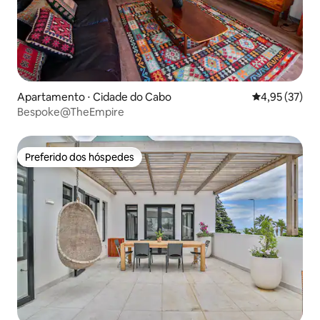
Apartamento ⋅ Cidade do Cabo
4,95 de uma a
4,95 (37)
Bespoke@TheEmpire
Preferido dos hóspedes
Preferido dos hóspedes