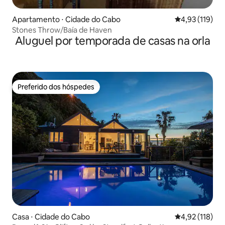
Apartamento ⋅ Cidade do Cabo
4,93 de uma av
4,93 (119)
Stones Throw/Baía de Haven
Aluguel por temporada de casas na orla
Preferido dos hóspedes
Preferido dos hóspedes
Casa ⋅ Cidade do Cabo
4,92 de uma av
4,92 (118)