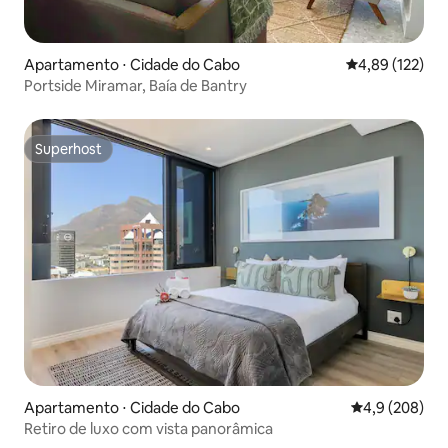
Apartamento ⋅ Cidade do Cabo
4,89 de uma av
4,89 (122)
Portside Miramar, Baía de Bantry
Superhost
Superhost
Apartamento ⋅ Cidade do Cabo
4,9 de uma av
4,9 (208)
Retiro de luxo com vista panorâmica