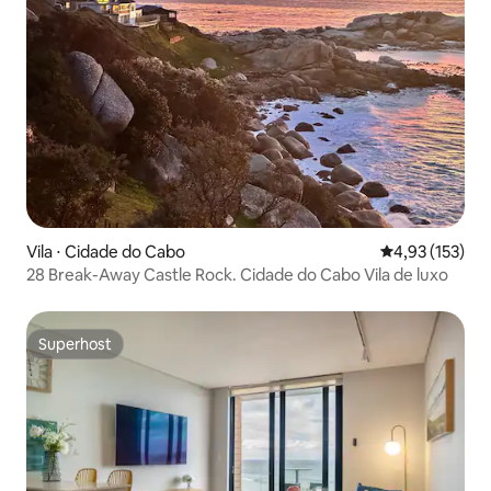
Vila ⋅ Cidade do Cabo
4,93 de uma av
4,93 (153)
28 Break-Away Castle Rock. Cidade do Cabo Vila de luxo
Superhost
Superhost