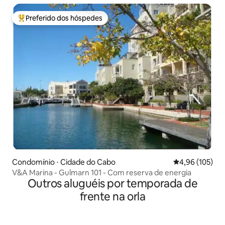
Preferido dos hóspedes
Entre os melhores preferidos dos hóspedes
Condomínio ⋅ Cidade do Cabo
4,96 de uma av
4,96 (105)
V&A Marina - Gulmarn 101 - Com reserva de energia
Outros aluguéis por temporada de
frente na orla