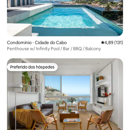
Condomínio ⋅ Cidade do Cabo
4,89 de uma av
4,89 (131)
Penthouse w/ Infinity Pool / Bar / BBQ / Balcony
Preferido dos hóspedes
Preferido dos hóspedes