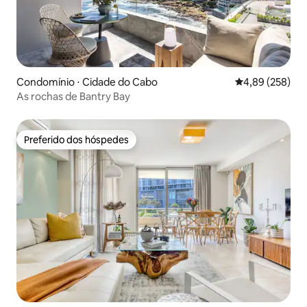
Condomínio ⋅ Cidade do Cabo
4,89 de uma ava
4,89 (258)
As rochas de Bantry Bay
Preferido dos hóspedes
Preferido dos hóspedes