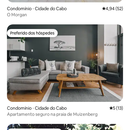
Condomínio ⋅ Cidade do Cabo
4,94 de uma a
4,94 (52)
O Morgan
Preferido dos hóspedes
Preferido dos hóspedes
Condomínio ⋅ Cidade do Cabo
5 de uma a
5 (13)
Apartamento seguro na praia de Muizenberg