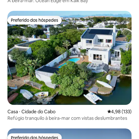
À beira-mar: Ocean Edge em Kalk Bay
Preferido dos hóspedes
Preferido dos hóspedes
Casa ⋅ Cidade do Cabo
4,98 de uma av
4,98 (133)
Refúgio tranquilo à beira-mar com vistas deslumbrantes
Preferido dos hóspedes