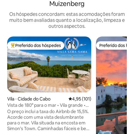
Muizenberg
Os hóspedes concordam: estas acomodações foram
muito bem avaliadas quanto a localização, limpeza e
outros aspectos.
Preferido dos hóspedes
Preferido dos hó
Entre os melhores preferidos dos hóspedes
Preferido dos hó
Vila ⋅ Cidade do Cabo
4,95 de uma avaliação média de 
4,95 (101)
Vista de 180° para o mar • Vila grande •
Praias • Pinguins
O preço inclui a taxa do Airbnb de 15,5%.
Acorde com uma vista deslumbrante
para o mar. Vila situada na encosta em
Simon's Town. Caminhadas fáceis e bem