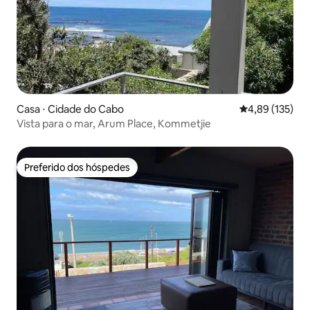
Casa ⋅ Cidade do Cabo
4,89 de uma av
4,89 (135)
Vista para o mar, Arum Place, Kommetjie
Preferido dos hóspedes
Preferido dos hóspedes