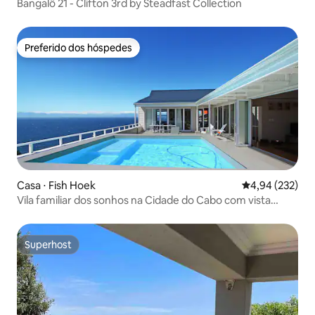
Bangalô 21 - Clifton 3rd by Steadfast Collection
Preferido dos hóspedes
Preferido dos hóspedes
Casa ⋅ Fish Hoek
4,94 de uma av
4,94 (232)
Vila familiar dos sonhos na Cidade do Cabo com vista
deslumbrante para o mar
Superhost
Superhost