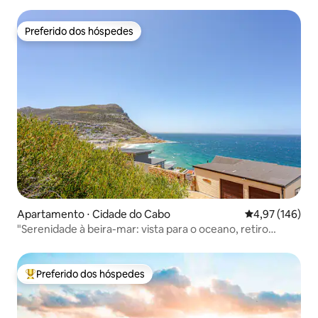
Preferido dos hóspedes
Preferido dos hóspedes
Apartamento ⋅ Cidade do Cabo
4,97 de uma av
4,97 (146)
"Serenidade à beira-mar: vista para o oceano, retiro
relaxante"
Preferido dos hóspedes
Entre os melhores preferidos dos hóspedes