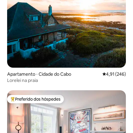
Apartamento ⋅ Cidade do Cabo
4,91 de uma av
4,91 (246)
Lorelei na praia
Preferido dos hóspedes
Entre os melhores preferidos dos hóspedes