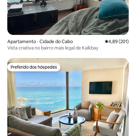
Apartamento ⋅ Cidade do Cabo
4,89 de uma av
4,89 (201)
Vista criativa no bairro mais legal de Kalkbay
Preferido dos hóspedes
Preferido dos hóspedes