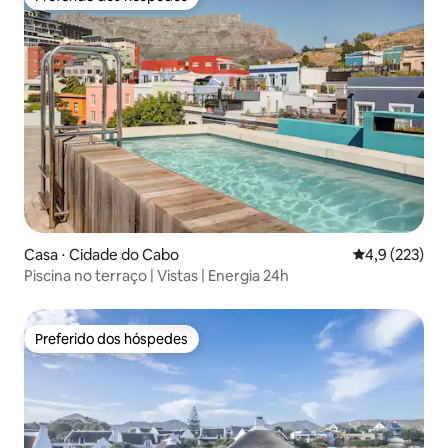
Preferido dos hóspedes
Casa ⋅ Cidade do Cabo
4,9 de uma av
4,9 (223)
Piscina no terraço | Vistas | Energia 24h
Preferido dos hóspedes
Preferido dos hóspedes