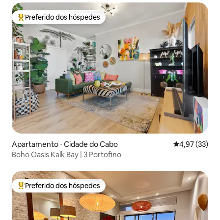
Preferido dos hóspedes
Entre os melhores preferidos dos hóspedes
Apartamento ⋅ Cidade do Cabo
4,97 de uma a
4,97 (33)
Boho Oasis Kalk Bay | 3 Portofino
Preferido dos hóspedes
Entre os melhores preferidos dos hóspedes