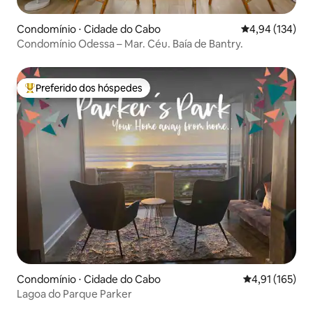
Condomínio ⋅ Cidade do Cabo
4,94 de uma av
4,94 (134)
Condomínio Odessa – Mar. Céu. Baía de Bantry.
Preferido dos hóspedes
Entre os melhores preferidos dos hóspedes
Condomínio ⋅ Cidade do Cabo
4,91 de uma av
4,91 (165)
Lagoa do Parque Parker