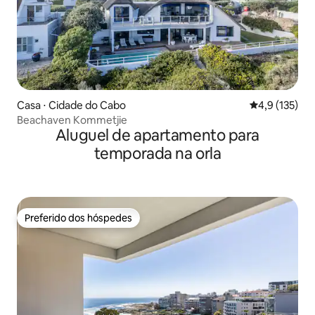
Casa ⋅ Cidade do Cabo
4,9 de uma av
4,9 (135)
Beachaven Kommetjie
Aluguel de apartamento para
temporada na orla
Preferido dos hóspedes
Preferido dos hóspedes