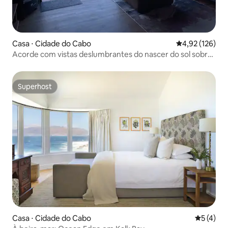
Casa ⋅ Cidade do Cabo
4,92 de uma av
4,92 (126)
Acorde com vistas deslumbrantes do nascer do sol sobre
False Bay
Superhost
Superhost
Casa ⋅ Cidade do Cabo
5 de uma 
5 (4)