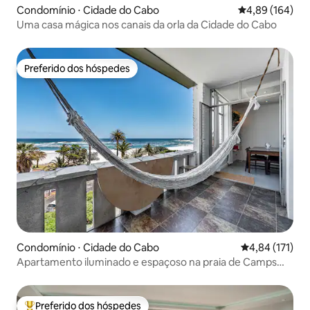
Condomínio ⋅ Cidade do Cabo
4,89 de uma av
4,89 (164)
Uma casa mágica nos canais da orla da Cidade do Cabo
Preferido dos hóspedes
Preferido dos hóspedes
Condomínio ⋅ Cidade do Cabo
4,84 de uma av
4,84 (171)
Apartamento iluminado e espaçoso na praia de Camps
Bay!
Preferido dos hóspedes