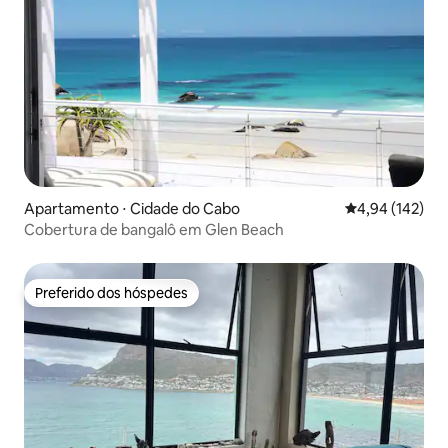
Apartamento ⋅ Cidade do Cabo
4,94 de uma av
4,94 (142)
Cobertura de bangalô em Glen Beach
Preferido dos hóspedes
Preferido dos hóspedes