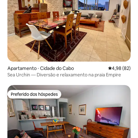
Apartamento ⋅ Cidade do Cabo
4,98 de uma a
4,98 (82)
Sea Urchin — Diversão e relaxamento na praia Empire
Preferido dos hóspedes
Preferido dos hóspedes