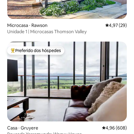
Microcasa ⋅ Rawson
4,97 de uma a
4,97 (29)
Unidade 1 | Microcasas Thomson Valley
Preferido dos hóspedes
Entre os melhores preferidos dos hóspedes
Casa ⋅ Gruyere
4,96 de uma ava
4,96 (608)