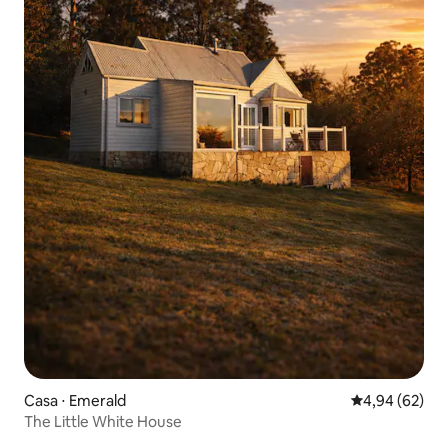
Casa ⋅ Emerald
4,94 de uma a
4,94 (62)
The Little White House