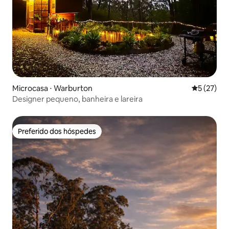
Microcasa ⋅ Warburton
5 de uma a
5 (27)
Designer pequeno, banheira e lareira
Preferido dos hóspedes
Preferido dos hóspedes