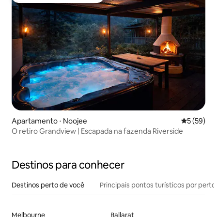
Entre os melhores preferidos dos hóspedes
Apartamento ⋅ Noojee
5 de uma a
5 (59)
O retiro Grandview | Escapada na fazenda Riverside
Destinos para conhecer
Destinos perto de você
Principais pontos turísticos por perto
Melbourne
Ballarat