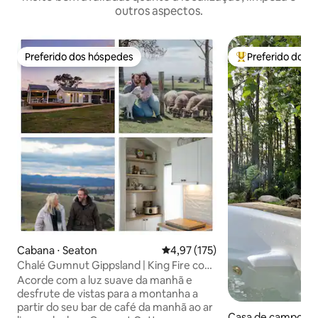
outros aspectos.
Preferido dos hóspedes
Preferido dos 
Preferido dos hóspedes
Entre os melhore
Cabana ⋅ Seaton
4,97 de uma avaliação média de 
4,97 (175)
Chalé Gumnut Gippsland | King Fire com
vista para a montanha
Acorde com a luz suave da manhã e
desfrute de vistas para a montanha a
partir do seu bar de café da manhã ao ar
Casa de campo ⋅ 