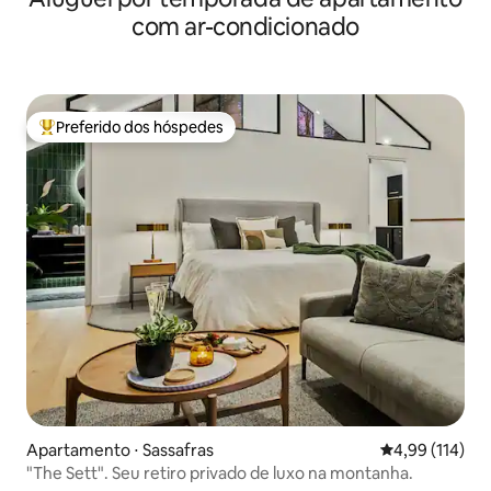
com ar-condicionado
Preferido dos hóspedes
Entre os melhores preferidos dos hóspedes
Apartamento ⋅ Sassafras
4,99 de uma av
4,99 (114)
"The Sett". Seu retiro privado de luxo na montanha.