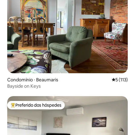
Condomínio ⋅ Beaumaris
5 de uma av
5 (113)
Bayside on Keys
Preferido dos hóspedes
Entre os melhores preferidos dos hóspedes