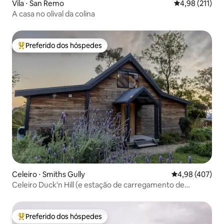
Vila ⋅ San Remo
4,98 de uma av
4,98 (211)
A casa no olival da colina
Preferido dos hóspedes
Entre os melhores preferidos dos hóspedes
Celeiro ⋅ Smiths Gully
4,98 de uma av
4,98 (407)
Celeiro Duck'n Hill (e estação de carregamento de
veículos elétricos!)
Preferido dos hóspedes
Entre os melhores preferidos dos hóspedes