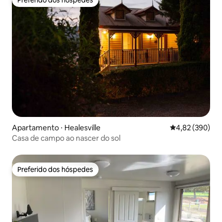
Preferido dos hóspedes
Apartamento ⋅ Healesville
4,82 de uma ava
4,82 (390)
Casa de campo ao nascer do sol
Preferido dos hóspedes
Preferido dos hóspedes