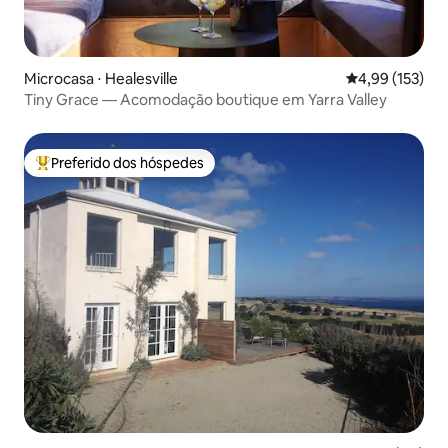
Microcasa ⋅ Healesville
4,99 de uma av
4,99 (153)
Tiny Grace — Acomodação boutique em Yarra Valley
Preferido dos hóspedes
Entre os melhores preferidos dos hóspedes