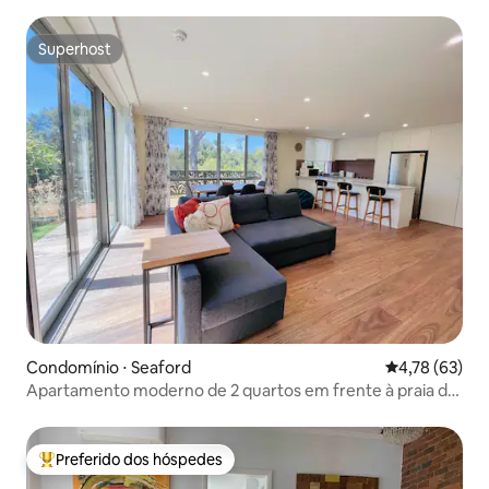
Superhost
Superhost
Condomínio ⋅ Seaford
4,78 de uma a
4,78 (63)
Apartamento moderno de 2 quartos em frente à praia de
areia branca e calma
Preferido dos hóspedes
Entre os melhores preferidos dos hóspedes