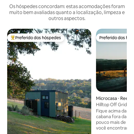
Os hóspedes concordam: estas acomodações foram
muito bem avaliadas quanto a localização, limpeza e
outros aspectos.
Preferido dos hóspedes
Preferido dos hó
Entre os melhores preferidos dos hóspedes
Preferido dos hó
Microcasa ⋅ Reedy
Hilltop Off Grid T
banheiro ao ar livr
Fique acima das 
cabana fora da rede na 
pouco mais de um
você encontrará 
aninhada em noss