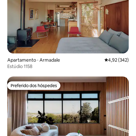
Apartamento ⋅ Armadale
4,92 de uma av
4,92 (342)
Estúdio 1158
Preferido dos hóspedes
Preferido dos hóspedes