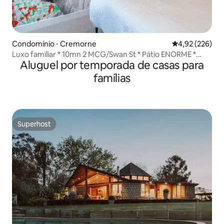
Condomínio ⋅ Cremorne
4,92 de uma av
4,92 (226)
Luxo familiar * 10mn 2 MCG/Swan St * Pátio ENORME *
Aluguel por temporada de casas para
Estacionamento
famílias
Superhost
Superhost