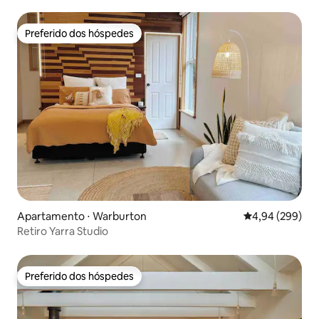
Preferido dos hóspedes
Preferido dos hóspedes
Apartamento ⋅ Warburton
4,94 de uma ava
4,94 (299)
Retiro Yarra Studio
Preferido dos hóspedes
Preferido dos hóspedes