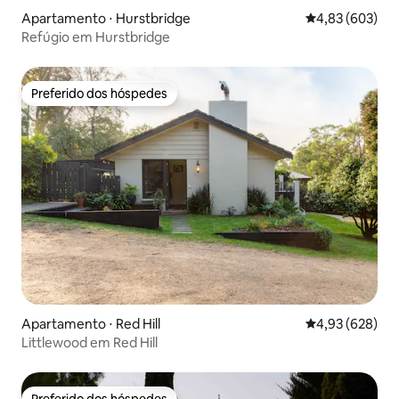
Apartamento ⋅ Hurstbridge
4,83 de uma ava
4,83 (603)
Refúgio em Hurstbridge
Preferido dos hóspedes
Preferido dos hóspedes
Apartamento ⋅ Red Hill
4,93 de uma ava
4,93 (628)
Littlewood em Red Hill
Preferido dos hóspedes