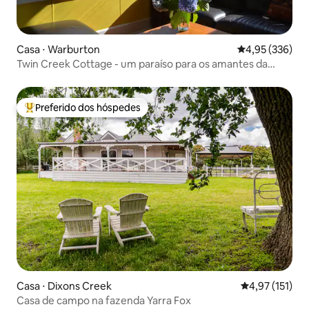
Casa ⋅ Warburton
4,95 de uma av
4,95 (336)
Twin Creek Cottage - um paraíso para os amantes da
floresta.
Preferido dos hóspedes
Entre os melhores preferidos dos hóspedes
Casa ⋅ Dixons Creek
4,97 de uma av
4,97 (151)
Casa de campo na fazenda Yarra Fox