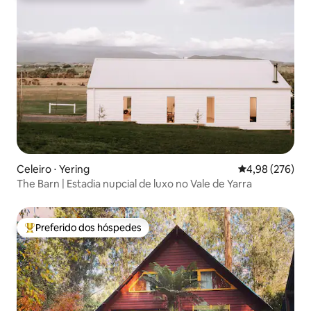
Celeiro ⋅ Yering
4,98 de uma ava
4,98 (276)
The Barn | Estadia nupcial de luxo no Vale de Yarra
Preferido dos hóspedes
Entre os melhores preferidos dos hóspedes