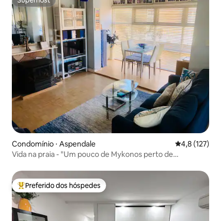
Superhost
Condomínio ⋅ Aspendale
4,8 de uma av
4,8 (127)
Vida na praia - "Um pouco de Mykonos perto de
Mordialloc!"
Preferido dos hóspedes
Entre os melhores preferidos dos hóspedes