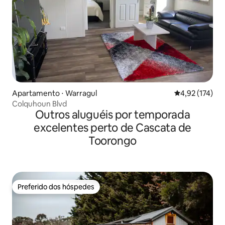
Apartamento ⋅ Warragul
4,92 de uma av
4,92 (174)
Colquhoun Blvd
Outros aluguéis por temporada
excelentes perto de Cascata de
Toorongo
Preferido dos hóspedes
Preferido dos hóspedes