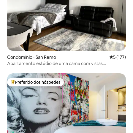
Condomínio ⋅ San Remo
5 de uma av
5 (177)
Apartamento estúdio de uma cama com vistas
fantásticas
Preferido dos hóspedes
Entre os melhores preferidos dos hóspedes