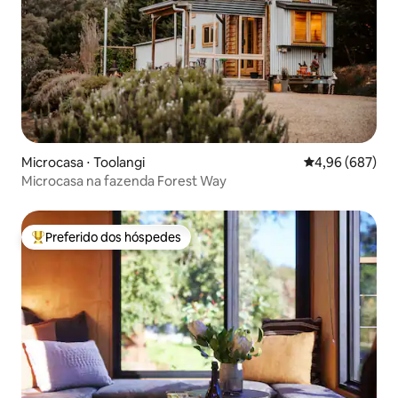
Microcasa ⋅ Toolangi
4,96 de uma ava
4,96 (687)
Microcasa na fazenda Forest Way
Preferido dos hóspedes
Entre os melhores preferidos dos hóspedes