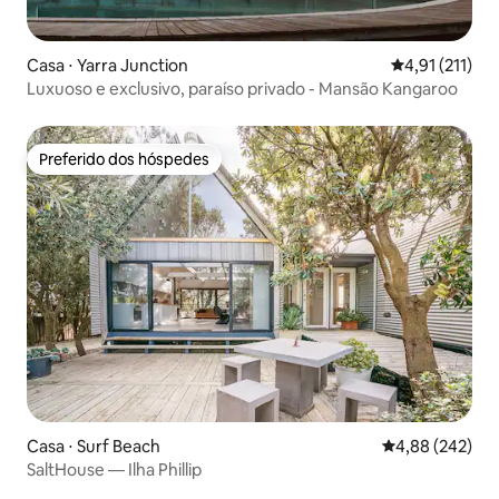
Casa ⋅ Yarra Junction
4,91 de uma av
4,91 (211)
Luxuoso e exclusivo, paraíso privado - Mansão Kangaroo
Preferido dos hóspedes
Preferido dos hóspedes
Casa ⋅ Surf Beach
4,88 de uma ava
4,88 (242)
SaltHouse — Ilha Phillip