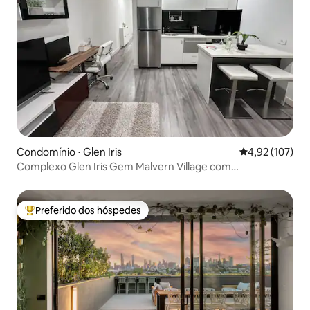
Condomínio ⋅ Glen Iris
4,92 de uma av
4,92 (107)
Complexo Glen Iris Gem Malvern Village com
estacionamento
Preferido dos hóspedes
Entre os melhores preferidos dos hóspedes