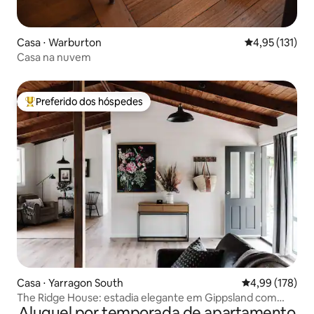
Casa ⋅ Warburton
4,95 de uma av
4,95 (131)
Casa na nuvem
Preferido dos hóspedes
Entre os melhores preferidos dos hóspedes
Casa ⋅ Yarragon South
4,99 de uma av
4,99 (178)
The Ridge House: estadia elegante em Gippsland com
Aluguel por temporada de apartamento
vista