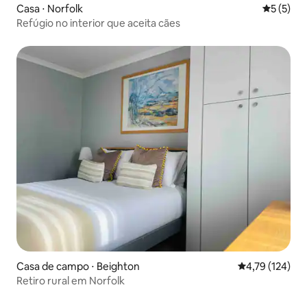
Casa ⋅ Norfolk
5 de uma 
5 (5)
Refúgio no interior que aceita cães
Casa de campo ⋅ Beighton
4,79 de uma av
4,79 (124)
Retiro rural em Norfolk