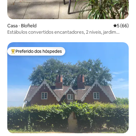
Casa ⋅ Blofield
5 de uma a
5 (66)
Estábulos convertidos encantadores, 2 níveis, jardim
privativo
Preferido dos hóspedes
Entre os melhores preferidos dos hóspedes