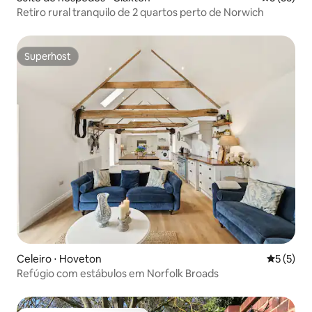
Retiro rural tranquilo de 2 quartos perto de Norwich
Superhost
Superhost
Celeiro ⋅ Hoveton
5 de uma 
5 (5)
Refúgio com estábulos em Norfolk Broads