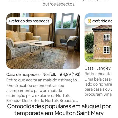
outros aspectos.
Preferido dos hóspedes
Preferido dos 
Preferido dos hóspedes
Entre os melhore
Casa ⋅ Langley
Retiro encantador 
Casa de hóspedes ⋅ Norfolk
4,89 de uma avaliação média de 
4,89 (193)
Broads Haven
Uma bela casa de 
Retiro que aceita animais de estimação
lado do rio Yare, 
em Norfolk Broads
~Você acabou de encontrar seu
para casais ou um
acampamento para animais de
procuram uma esc
estimação para explorar os Norfolk
vizinhos, você ter
Broads~ Desfrute do Norfolk Broads e
um refúgio tranqu
Comodidades populares em aluguel por
das praias a partir da sua própria casa de
privativos, desfru
hóspedes geminada, tranquila e
temporada em Moulton Saint Mary
abundante avifaun
independente, com quarto privativo