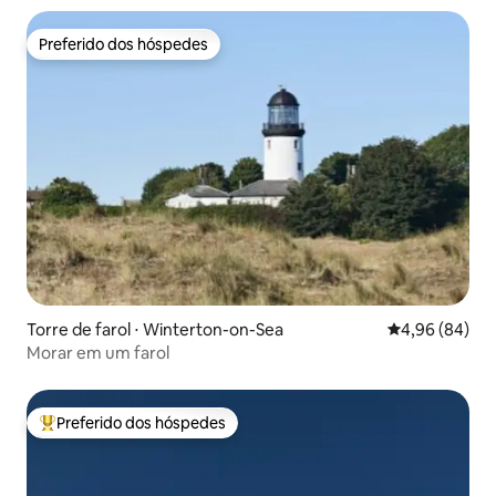
Preferido dos hóspedes
Preferido dos hóspedes
Torre de farol ⋅ Winterton-on-Sea
4,96 de uma av
4,96 (84)
Morar em um farol
Preferido dos hóspedes
Entre os melhores preferidos dos hóspedes