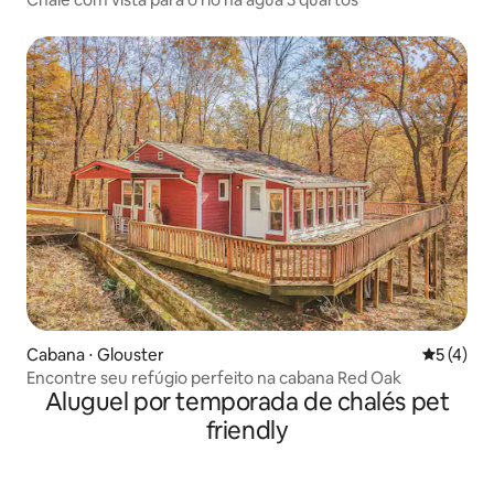
Cabana ⋅ Glouster
5 de uma 
5 (4)
Encontre seu refúgio perfeito na cabana Red Oak
Aluguel por temporada de chalés pet
friendly