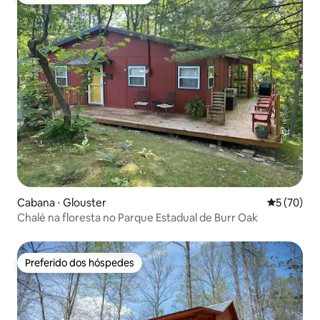
Entre os melhores preferidos dos hóspedes
Cabana ⋅ Glouster
5 de uma a
5 (70)
Chalé na floresta no Parque Estadual de Burr Oak
Preferido dos hóspedes
Preferido dos hóspedes