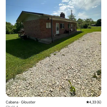
Cabana ⋅ Glouster
4,33 de uma 
4,33 (6)