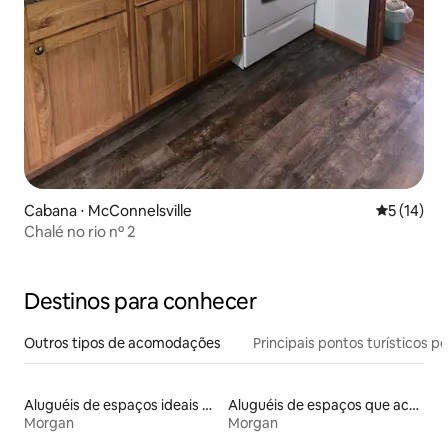
Cabana ⋅ McConnelsville
5 de uma a
5 (14)
Chalé no rio nº 2
Destinos para conhecer
Outros tipos de acomodações
Principais pontos turísticos po
Aluguéis de espaços ideais para famílias
Aluguéis de espaços que aceitam animais de estimação
Morgan
Morgan