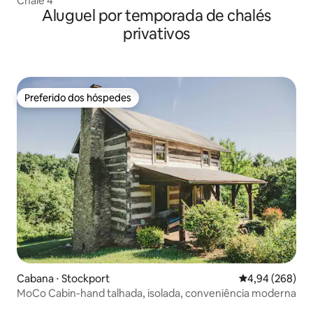
Chalé 4
Aluguel por temporada de chalés
privativos
Preferido dos hóspedes
Preferido dos hóspedes
Cabana ⋅ Stockport
4,94 de uma ava
4,94 (268)
MoCo Cabin-hand talhada, isolada, conveniência moderna