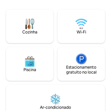
quatro pessoas. Anel de
para veados). Ace
fogo/churrasqueira e lenha. Varanda
ao rio Muskingum 
com mesa e 2 cadeiras para tomar seu
canoagem ou pass
café. Deck com churrasqueira a gás, 4
alugue um dos nos
cadeiras, mesa. 2 quartos com camas
sinuca ou dardos 
queen size, 1 banheiro com chuveiro,
Exercite sua ment
máquina de lavar/secar. Cozinha
cabeças Hanayama,
Cozinha
Wi-Fi
completa. TV smart de 55 polegadas,
da cidade com seu
leitor de DVD, Wi-Fi Animais de
ar livre, colha fr
estimação são bem-vindos. 50
banheira de hidr
dólares/estadia
Estacionamento
Piscina
gratuito no local
Ar-condicionado