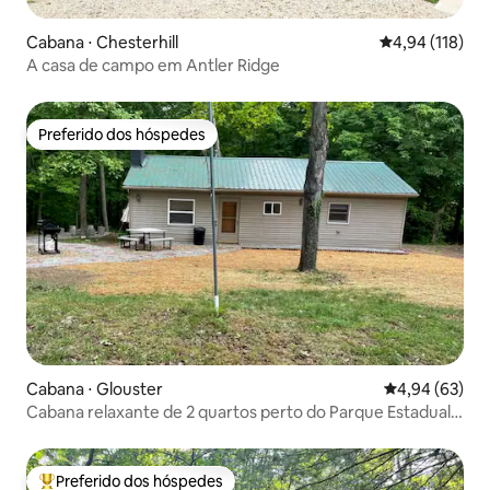
Cabana ⋅ Chesterhill
4,94 de uma av
4,94 (118)
A casa de campo em Antler Ridge
Preferido dos hóspedes
Preferido dos hóspedes
Cabana ⋅ Glouster
4,94 de uma a
4,94 (63)
Cabana relaxante de 2 quartos perto do Parque Estadual
de Burr Oak
Preferido dos hóspedes