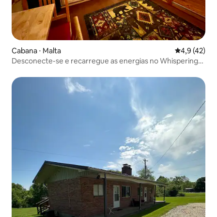
Cabana ⋅ Malta
4,9 de uma a
4,9 (42)
Desconecte-se e recarregue as energias no Whispering
Pines Ringgold