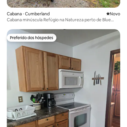
Cabana ⋅ Cumberland
Novo lugar
Novo
Cabana minúscula Refúgio na Natureza perto de Blue
Rock
Preferido dos hóspedes
Preferido dos hóspedes