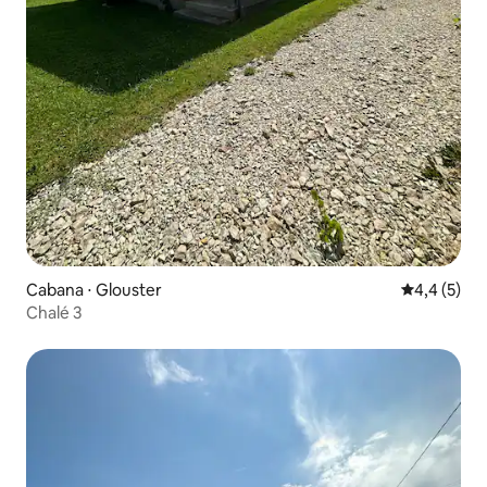
Cabana ⋅ Glouster
4,4 de uma 
4,4 (5)
Chalé 3