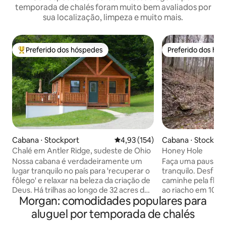
temporada de chalés foram muito bem avaliados por
sua localização, limpeza e muito mais.
Preferido dos hóspedes
Preferido dos hó
Entre os melhores preferidos dos hóspedes
Preferido dos hó
Cabana ⋅ Stockport
4,93 de uma avaliação média de 
4,93 (154)
Cabana ⋅ Stockpor
Chalé em Antler Ridge, sudeste de Ohio
Honey Hole
Nossa cabana é verdadeiramente um
Faça uma pausa e 
lugar tranquilo no país para 'recuperar o
tranquilo. Desfrut
fôlego' e relaxar na beleza da criação de
caminhe pela flore
Deus. Há trilhas ao longo de 32 acres de
ao riacho em 10 ac
Morgan: comodidades populares para
colinas e bosques onde você pode se
com nosso veículo 
esgueirar para ver veados e outros
cace veados (2 po
aluguel por temporada de chalés
animais selvagens. Confortável para
para pendurar ve