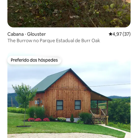
Cabana ⋅ Glouster
4,97 de uma a
4,97 (37)
The Burrow no Parque Estadual de Burr Oak
Preferido dos hóspedes
Preferido dos hóspedes