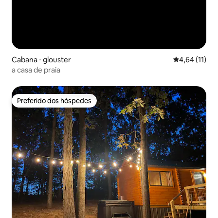
Cabana ⋅ glouster
4,64 de uma a
4,64 (11)
a casa de praia
Preferido dos hóspedes
Preferido dos hóspedes