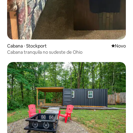
Cabana ⋅ Stockport
Novo lugar
Novo
Cabana tranquila no sudeste de Ohio