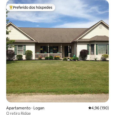
Preferido dos hóspedes
Entre os melhores preferidos dos hóspedes
Apartamento ⋅ Logan
4,96 de uma av
4,96 (190)
O retiro Ridge