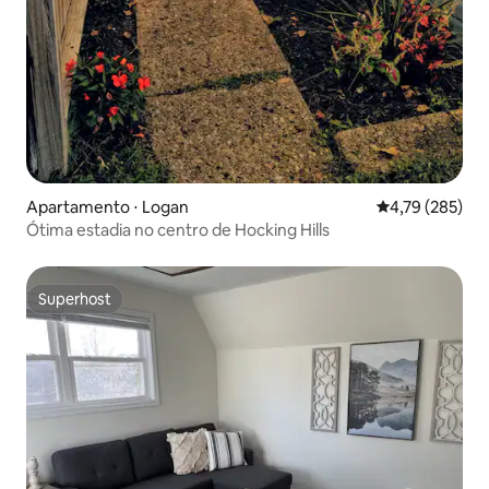
Apartamento ⋅ Logan
4,79 de uma av
4,79 (285)
Ótima estadia no centro de Hocking Hills
Superhost
Superhost