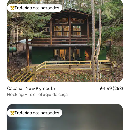
Preferido dos hóspedes
Entre os melhores preferidos dos hóspedes
Cabana ⋅ New Plymouth
4,99 de uma ava
4,99 (263)
Hocking Hills e refúgio de caça
Preferido dos hóspedes
Entre os melhores preferidos dos hóspedes