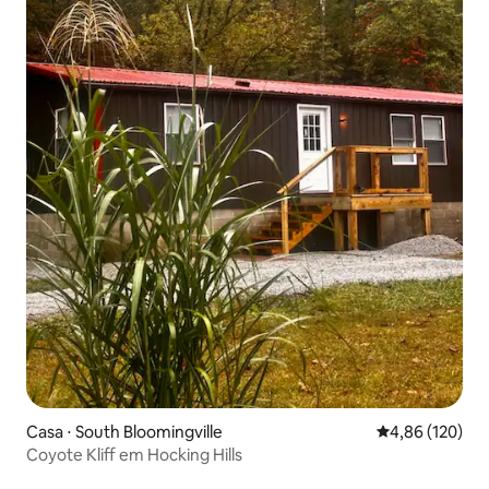
Casa ⋅ South Bloomingville
4,86 de uma av
4,86 (120)
Coyote Kliff em Hocking Hills