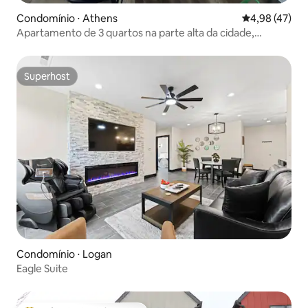
Condomínio ⋅ Athens
4,98 de uma a
4,98 (47)
Apartamento de 3 quartos na parte alta da cidade,
remodelado recentemente (unidade superior)
Superhost
Superhost
Condomínio ⋅ Logan
Eagle Suite