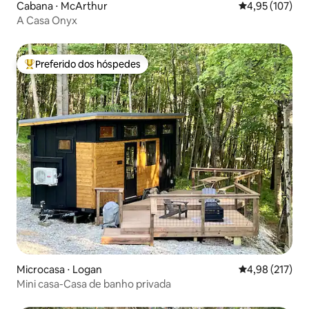
Cabana ⋅ McArthur
4,95 de uma av
4,95 (107)
A Casa Onyx
Preferido dos hóspedes
Entre os melhores preferidos dos hóspedes
Microcasa ⋅ Logan
4,98 de uma av
4,98 (217)
Mini casa-Casa de banho privada