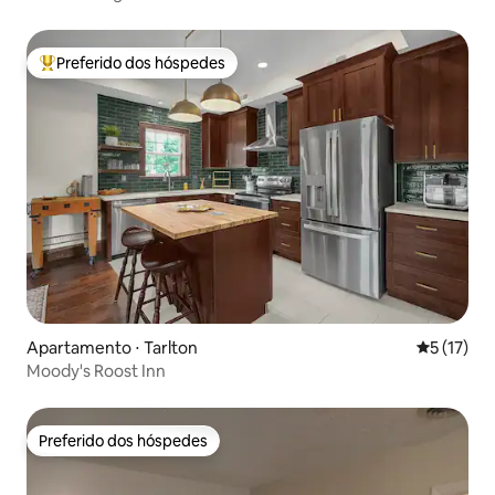
Preferido dos hóspedes
Entre os melhores preferidos dos hóspedes
Apartamento ⋅ Tarlton
5 de uma a
5 (17)
Moody's Roost Inn
Preferido dos hóspedes
Preferido dos hóspedes