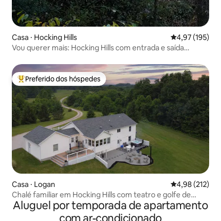
Casa ⋅ Hocking Hills
4,97 de uma av
4,97 (195)
Vou querer mais: Hocking Hills com entrada e saída
luxuosas
Preferido dos hóspedes
Entre os melhores preferidos dos hóspedes
Casa ⋅ Logan
4,98 de uma av
4,98 (212)
Chalé familiar em Hocking Hills com teatro e golfe de
Aluguel por temporada de apartamento
disco!
com ar-condicionado