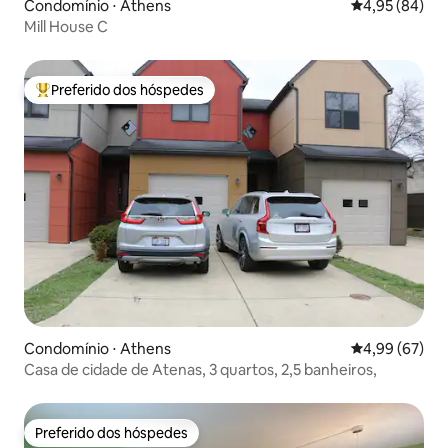
Condomínio ⋅ Athens
4,95 de uma a
4,95 (84)
Mill House C
Preferido dos hóspedes
Entre os melhores preferidos dos hóspedes
Condomínio ⋅ Athens
4,99 de uma a
4,99 (67)
Casa de cidade de Atenas, 3 quartos, 2,5 banheiros,
Preferido dos hóspedes
Preferido dos hóspedes