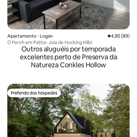
Apartamento ⋅ Logan
4,85 de uma a
4,85 (89)
O Perch em Pattor. Joia de Hocking Hills!
Outros aluguéis por temporada
excelentes perto de Preserva da
Natureza Conkles Hollow
Preferido dos hóspedes
Preferido dos hóspedes