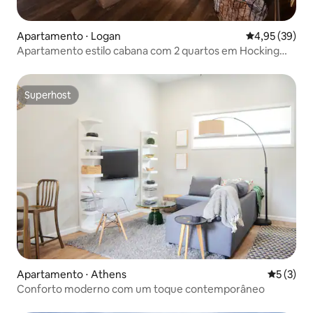
Apartamento ⋅ Logan
4,95 de uma a
4,95 (39)
Apartamento estilo cabana com 2 quartos em Hocking
Hills - banheira de hidromassagem Aspen
Superhost
Superhost
Apartamento ⋅ Athens
5 de uma 
5 (3)
Conforto moderno com um toque contemporâneo