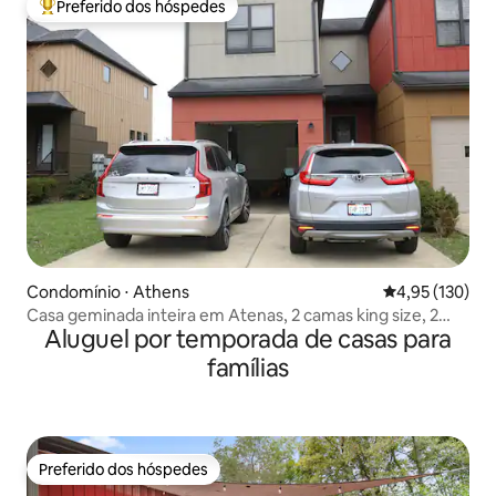
Preferido dos hóspedes
Entre os melhores preferidos dos hóspedes
Condomínio ⋅ Athens
4,95 de uma av
4,95 (130)
Casa geminada inteira em Atenas, 2 camas king size, 2
Aluguel por temporada de casas para
camas de solteiro
famílias
Preferido dos hóspedes
Preferido dos hóspedes