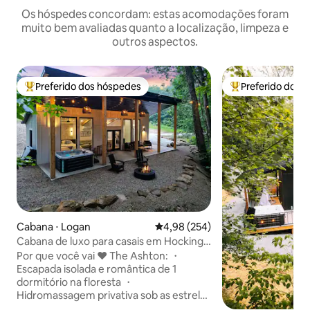
Os hóspedes concordam: estas acomodações foram
muito bem avaliadas quanto a localização, limpeza e
outros aspectos.
Preferido dos hóspedes
Preferido dos 
Entre os melhores preferidos dos hóspedes
Entre os melhore
Cabana ⋅ Logan
4,98 de uma avaliação média de 
4,98 (254)
Cabana de luxo para casais em Hocking |
Isolada! Jacuzzi!
Por que você vai ❤️ The Ashton: ・
Escapada isolada e romântica de 1
dormitório na floresta ・
Hidromassagem privativa sob as estrelas
・Design moderno com janelas do chão