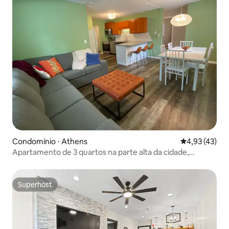
Condomínio ⋅ Athens
4,93 de uma a
4,93 (43)
Apartamento de 3 quartos na parte alta da cidade,
remodelado recentemente (unidade inferior)
Superhost
Superhost