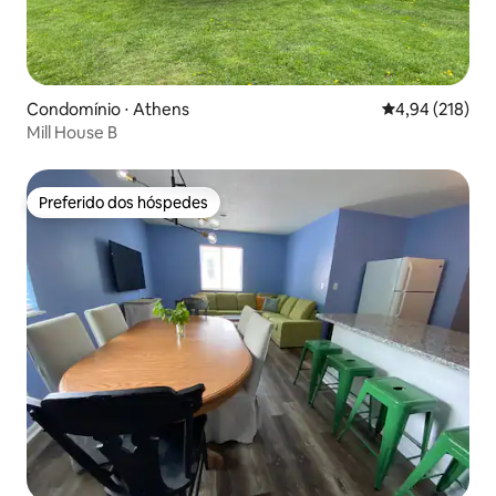
Condomínio ⋅ Athens
4,94 de uma av
4,94 (218)
Mill House B
Preferido dos hóspedes
Preferido dos hóspedes