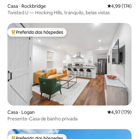
Casa ⋅ Rockbridge
4,99 de uma av
4,99 (174)
Twisted U — Hocking Hills, tranquilo, belas vistas
Preferido dos hóspedes
Entre os melhores preferidos dos hóspedes
Casa ⋅ Logan
4,97 de uma av
4,97 (179)
Presente-Casa de banho privada
Preferido dos hóspedes