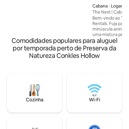
ao teto ・Cozinha completa elegante・
Cabana ⋅ Logan
Área aconchegante para fogueira ・Wi-
The Nest | Caban
Fi rápido + Smart TV com streaming ・
banheira de hidr
Bem-vindo ao The
Refúgio que aceita animais de estimação
Rentals. Fuja para
para casais e filhotes ・Refúgio na
minúscula aninhad
natureza a poucos minutos de Hocking
uma mistura perfe
Hills ・ Box luxuoso e pias duplas ・Ideal
Comodidades populares para aluguel
moderno + natur
para um fim de semana romântico ou
projetado para cas
por temporada perto de Preserva da
um retiro a sós Clique em "❤️ Salvar"
solitários, este re
para nos encontrar facilmente
Natureza Conkles Hollow
tudo o que você p
novamente. Leia o anúncio completo
viagem relaxante. O que você vai adorar
para ver todos os detalhes dos sonhos.
-Banheira de hidr
Chuveiro de efeit
imersão - Quarto fechado King -Cozinha
completa (incluind
louça/máquina de 
Lareira a gás aco
Cozinha
Wi-Fi
coberto + lareira 