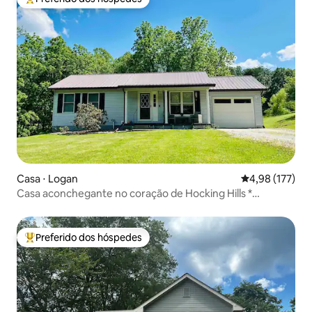
Entre os melhores preferidos dos hóspedes
Casa ⋅ Logan
4,98 de uma av
4,98 (177)
Casa aconchegante no coração de Hocking Hills *
Banheira de hidromassagem
Preferido dos hóspedes
Entre os melhores preferidos dos hóspedes