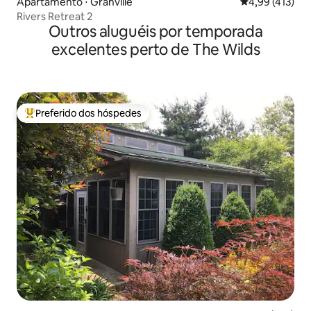
Apartamento ⋅ Granville
4,99 de uma av
4,99 (413)
Rivers Retreat 2
Outros aluguéis por temporada
excelentes perto de The Wilds
Preferido dos hóspedes
Entre os melhores preferidos dos hóspedes