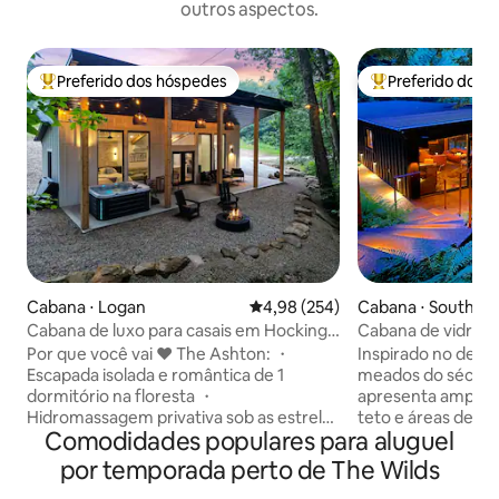
outros aspectos.
Preferido dos hóspedes
Preferido dos 
Entre os melhores preferidos dos hóspedes
Entre os melhore
Cabana ⋅ Logan
4,98 de uma avaliação média de 
4,98 (254)
Cabana ⋅ South Blo
e
Cabana de luxo para casais em Hocking |
Cabana de vidro | 
Isolada! Jacuzzi!
Banheira de hidr
Por que você vai ❤️ The Ashton: ・
Inspirado no desi
Escapada isolada e romântica de 1
meados do século
dormitório na floresta ・
apresenta amplas 
Hidromassagem privativa sob as estrelas
teto e áreas de est
Comodidades populares para aluguel
・Design moderno com janelas do chão
projetadas para m
ao teto ・Cozinha completa elegante・
circundante e as c
por temporada perto de The Wilds
Área aconchegante para fogueira ・Wi-
Situada ao longo d