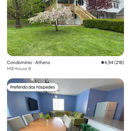
Condomínio ⋅ Athens
4,94 de uma av
4,94 (218)
Mill House B
Preferido dos hóspedes
Preferido dos hóspedes