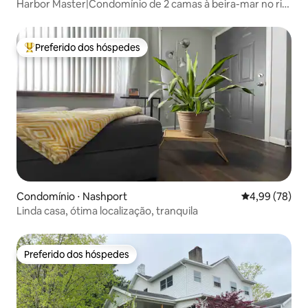
Harbor Master|Condomínio de 2 camas à beira-mar no rio
Ohio
Preferido dos hóspedes
Entre os melhores preferidos dos hóspedes
Condomínio ⋅ Nashport
4,99 de uma a
4,99 (78)
Linda casa, ótima localização, tranquila
Preferido dos hóspedes
Preferido dos hóspedes