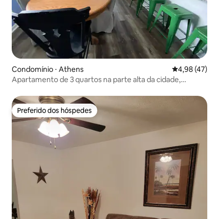
Condomínio ⋅ Athens
4,98 de uma a
4,98 (47)
Apartamento de 3 quartos na parte alta da cidade,
remodelado recentemente (unidade superior)
Preferido dos hóspedes
Preferido dos hóspedes