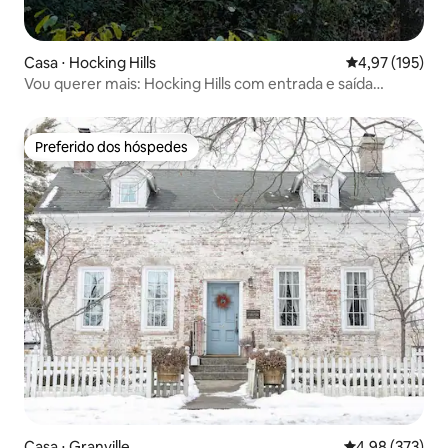
Casa ⋅ Hocking Hills
4,97 de uma av
4,97 (195)
Vou querer mais: Hocking Hills com entrada e saída
luxuosas
Preferido dos hóspedes
Preferido dos hóspedes
Casa ⋅ Granville
4,98 de uma av
4,98 (373)