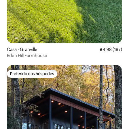
Casa ⋅ Granville
4,98 de uma av
4,98 (187)
Eden Hill Farmhouse
Preferido dos hóspedes
Preferido dos hóspedes