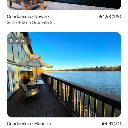
Condomínio ⋅ Newark
4,93 de uma av
4,93 (179)
Suíte 462 na Granville St.
Superhost
Superhost
Condomínio ⋅ Marietta
4,91 de uma a
4,91 (74)