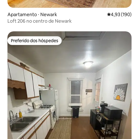
Apartamento ⋅ Newark
4,93 de uma av
4,93 (190)
Loft 206 no centro de Newark
Preferido dos hóspedes
Preferido dos hóspedes