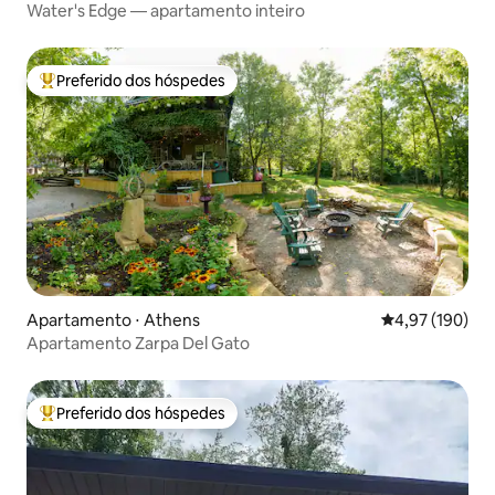
Water's Edge — apartamento inteiro
Preferido dos hóspedes
Entre os melhores preferidos dos hóspedes
Apartamento ⋅ Athens
4,97 de uma av
4,97 (190)
Apartamento Zarpa Del Gato
Preferido dos hóspedes
Entre os melhores preferidos dos hóspedes