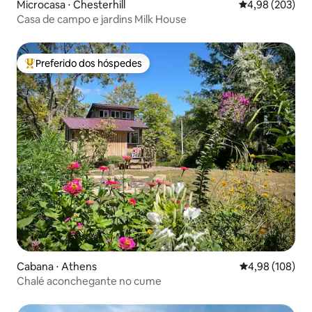
Microcasa ⋅ Chesterhill
4,98 de uma ava
4,98 (203)
Casa de campo e jardins Milk House
Preferido dos hóspedes
Entre os melhores preferidos dos hóspedes
Cabana ⋅ Athens
4,98 de uma av
4,98 (108)
Chalé aconchegante no cume