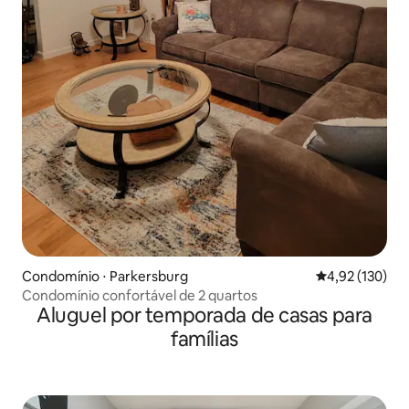
Condomínio ⋅ Parkersburg
4,92 de uma av
4,92 (130)
Condomínio confortável de 2 quartos
Aluguel por temporada de casas para
famílias