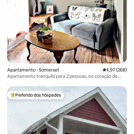
Apartamento ⋅ Somerset
4,97 de uma ava
4,97 (268)
Apartamento tranquilo para 2 pessoas, no coração de
Somerset
Preferido dos hóspedes
Entre os melhores preferidos dos hóspedes