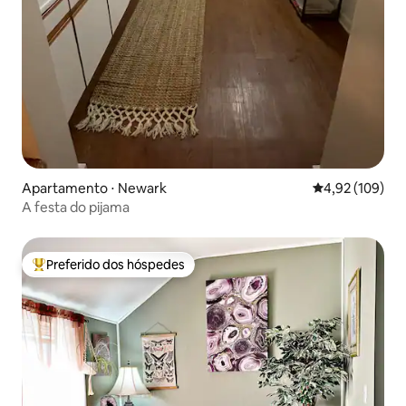
Apartamento ⋅ Newark
4,92 de uma av
4,92 (109)
A festa do pijama
Preferido dos hóspedes
Entre os melhores preferidos dos hóspedes