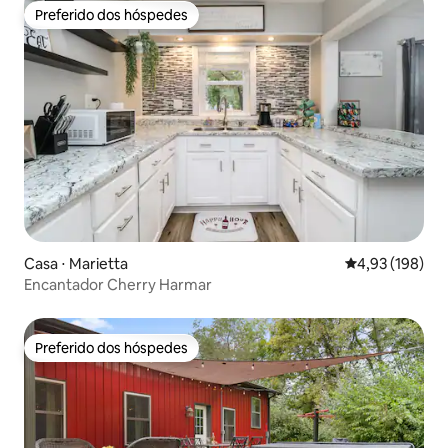
Preferido dos hóspedes
Preferido dos hóspedes
Casa ⋅ Marietta
4,93 de uma av
4,93 (198)
Encantador Cherry Harmar
Preferido dos hóspedes
Preferido dos hóspedes