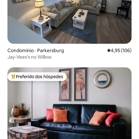
Condomínio ⋅ Parkersburg
4,95 de uma av
4,95 (106)
Jay-Vees's no Willow
Preferido dos hóspedes
Entre os melhores preferidos dos hóspedes