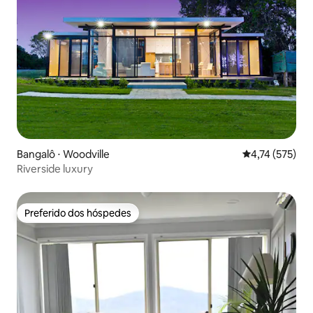
Bangalô ⋅ Woodville
4,74 de uma av
4,74 (575)
Riverside luxury
Preferido dos hóspedes
Preferido dos hóspedes