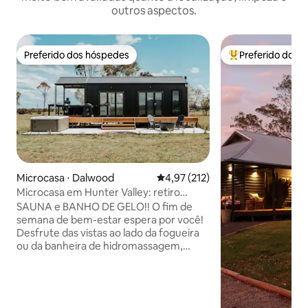
outros aspectos.
Preferido dos hóspedes
Preferido dos 
Preferido dos hóspedes
Entre os melhore
Microcasa ⋅ Dalwood
4,97 de uma avaliação média de 
4,97 (212)
Microcasa em Hunter Valley: retiro
relaxante no campo
SAUNA e BANHO DE GELO!! O fim de
semana de bem-estar espera por você!
Desfrute das vistas ao lado da fogueira
ou da banheira de hidromassagem,
nossa pequena casa está totalmente
equipada para entreter e cozinhar.
Encontre-nos no país do vinho Hunter
Valley em 50 acres deslumbrantes!