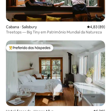
Cabana ⋅ Salisbury
4,83 de uma a
4,83 (89)
Treetops — Big Tiny em Patrimônio Mundial da Natureza
Preferido dos hóspedes
Entre os melhores preferidos dos hóspedes