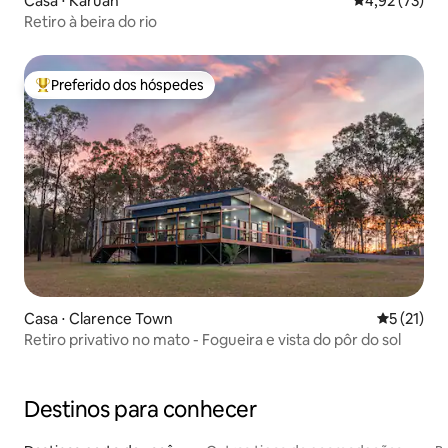
Casa ⋅ Karuah
4,92 de uma a
4,92 (73)
Retiro à beira do rio
Preferido dos hóspedes
Entre os melhores preferidos dos hóspedes
Casa ⋅ Clarence Town
5 de uma a
5 (21)
Retiro privativo no mato - Fogueira e vista do pôr do sol
Destinos para conhecer