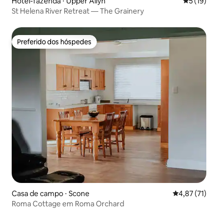
Hotel-fazenda ⋅ Upper Allyn
5 de uma a
5 (19)
St Helena River Retreat — The Grainery
Preferido dos hóspedes
Preferido dos hóspedes
Casa de campo ⋅ Scone
4,87 de uma a
4,87 (71)
Roma Cottage em Roma Orchard