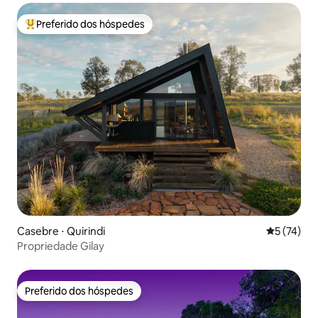
Preferido dos hóspedes
Entre os melhores preferidos dos hóspedes
Casebre ⋅ Quirindi
5 de uma a
5 (74)
Propriedade Gilay
Preferido dos hóspedes
Preferido dos hóspedes