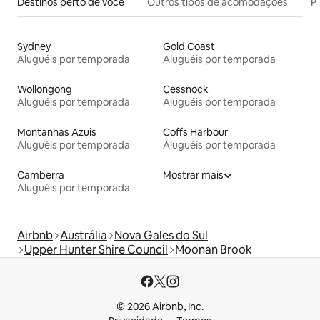
Destinos perto de você
Outros tipos de acomodações
Pr
Sydney
Gold Coast
Aluguéis por temporada
Aluguéis por temporada
Wollongong
Cessnock
Aluguéis por temporada
Aluguéis por temporada
Montanhas Azuis
Coffs Harbour
Aluguéis por temporada
Aluguéis por temporada
Camberra
Mostrar mais
Aluguéis por temporada
Airbnb
Austrália
Nova Gales do Sul
Upper Hunter Shire Council
Moonan Brook
© 2026 Airbnb, Inc.