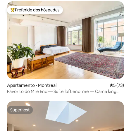
Preferido dos hóspedes
Entre os melhores preferidos dos hóspedes
Apartamento ⋅ Montreal
5 de uma a
5 (73)
Favorito do Mile End — Suíte loft enorme — Cama king
size
Superhost
Superhost