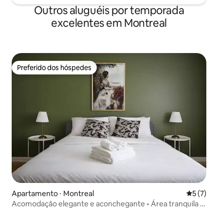
Outros aluguéis por temporada
excelentes em Montreal
Preferido dos hóspedes
Preferido dos hóspedes
Apartamento ⋅ Montreal
5 de uma 
5 (7)
Acomodação elegante e aconchegante • Área tranquila •
Estacionamento