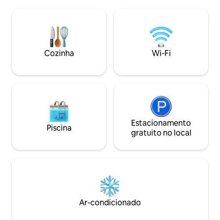
Checkout perfeito com o mínimo de
Plateau e muito mais. O estilo
tarefas * Acesso ao terraço e academia
experiência incrív
no prédio * Estacionamento
importante é o co
conveniente e transporte público * 3
conveniências! Novo local, decorado de
minutos para supermercados, 10
ponta a ponta, sej
minutos para o centro da cidade e 15
Cozinha
Wi-Fi
minutos para o aeroporto * Podemos
adicionar uma cama extra no quarto
para acomodar até 3 pessoas
Estacionamento
Piscina
gratuito no local
Ar-condicionado