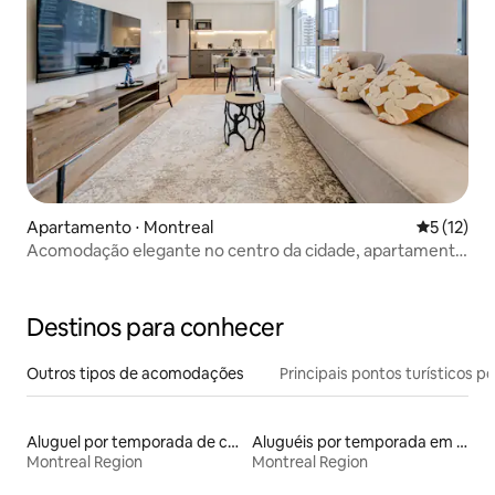
Apartamento ⋅ Montreal
5 de uma a
5 (12)
Acomodação elegante no centro da cidade, apartamento
de 1 quarto | Centro de Montreal
Destinos para conhecer
Outros tipos de acomodações
Principais pontos turísticos po
Aluguel por temporada de casas de hóspedes
Aluguéis por temporada em albergue
Montreal Region
Montreal Region