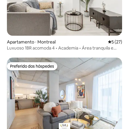
Apartamento ⋅ Montreal
5 de uma a
5 (27)
Luxuoso 1BR acomoda 4 • Academia • Área tranquila e
segura
Preferido dos hóspedes
Preferido dos hóspedes