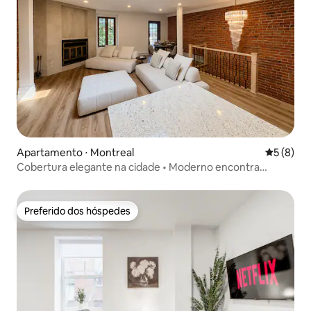
Apartamento ⋅ Montreal
5 de uma 
5 (8)
Cobertura elegante na cidade • Moderno encontra
clássico
Preferido dos hóspedes
Preferido dos hóspedes