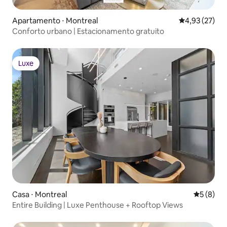
Apartamento ⋅ Montreal
4,93 de uma a
4,93 (27)
Conforto urbano | Estacionamento gratuito
Luxe
Luxe
Casa ⋅ Montreal
5 de uma 
5 (8)
Entire Building | Luxe Penthouse + Rooftop Views