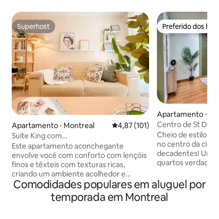
Superhost
Preferido dos hó
Superhost
Preferido dos hó
Apartamento ⋅ Mo
Centro de St Deni
Apartamento ⋅ Montreal
4,87 de uma avaliação média de 
4,87 (101)
Oasis de Alto Valo
Cheio de estilo! Lo
Suíte King com
no centro da cida
academia*Estacionamento*DT&Aeroporto
Este apartamento aconchegante
decadentes! Um a
envolve você com conforto com lençóis
quartos verdadei
finos e têxteis com texturas ricas,
centro da famosa rua St
criando um ambiente acolhedor e
adorar a localiza
Comodidades populares em aluguel por
acolhedor Destaques: * Condomínio
pois está rodeado
novo inteiro só para você (incluindo
temporada em Montreal
restaurantes, bares
cozinha completa, máquina de
Você pode facilme
lavar/secar roupa, banheira e chuveiro *
Porto Antigo, festi