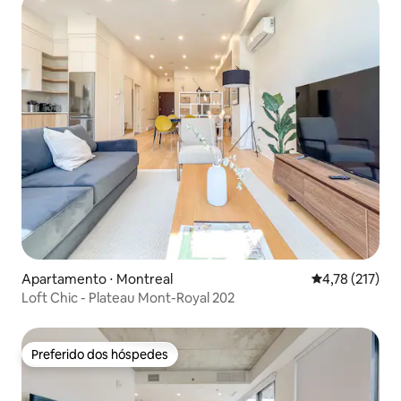
Apartamento ⋅ Montreal
4,78 de uma av
4,78 (217)
Loft Chic - Plateau Mont-Royal 202
Preferido dos hóspedes
Preferido dos hóspedes