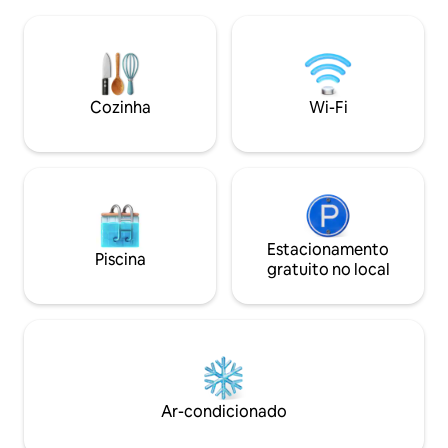
Nocona, no coraçã
áreas de estar confortáveis, ar-
Texas. Prepare-s
condicionado nas janelas e um fogão a
uma escapada enc
lenha para as noites frias de inverno.
presença graciosa
Relaxe no pátio ou na varanda com uma
da natureza o ce
rede e vistas amplas, perfeitas para
Venado" por um m
Cozinha
Wi-Fi
saborear vinho e relaxar.
como se uma sofis
Cervos morasse aq
aconchegante e c
pessoas.
Estacionamento
Piscina
gratuito no local
Ar-condicionado