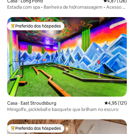
Casa ⋅ Long Pond
4,87 de uma av
4,87 (126)
Estadia com spa • Banheira de hidromassagem • Acesso à
piscina/ao lago • Sala de jogos
Preferido dos hóspedes
Entre os melhores preferidos dos hóspedes
Casa ⋅ East Stroudsburg
4,95 de uma av
4,95 (121)
Minigolfe, pickleball e basquete que brilham no escuro
Preferido dos hóspedes
Entre os melhores preferidos dos hóspedes