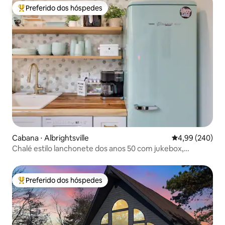
Preferido dos hóspedes
Entre os melhores preferidos dos hóspedes
Cabana ⋅ Albrightsville
4,99 de uma ava
4,99 (240)
Chalé estilo lanchonete dos anos 50 com jukebox,
banheira de hidromassagem e amplo deck!
Preferido dos hóspedes
Entre os melhores preferidos dos hóspedes