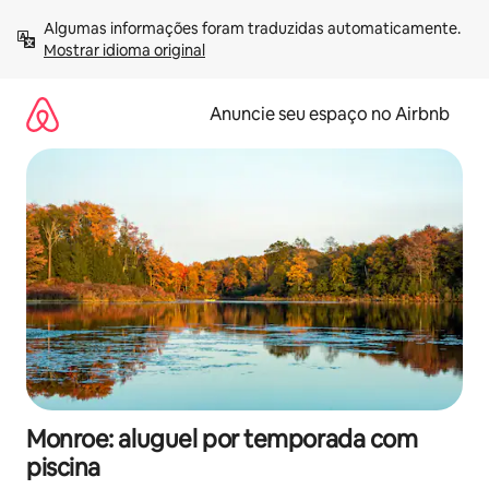
Pular
Algumas informações foram traduzidas automaticamente. 
para
Mostrar idioma original
o
conteúdo
Anuncie seu espaço no Airbnb
Monroe: aluguel por temporada com
piscina