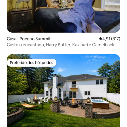
Casa ⋅ Pocono Summit
4,91 de uma av
4,91 (317)
Castelo encantado, Harry Potter, Kalahari e Camelback
Preferido dos hóspedes
Preferido dos hóspedes