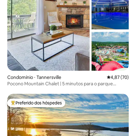
Condomínio ⋅ Tannersville
4,87 de uma a
4,87 (70)
Pocono Mountain Chalet | 5 minutos para o parque
aquático | Piscina
Preferido dos hóspedes
Entre os melhores preferidos dos hóspedes