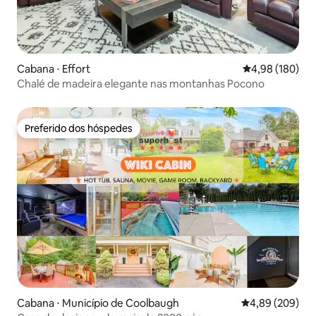
Cabana ⋅ Effort
4,98 de uma av
4,98 (180)
Chalé de madeira elegante nas montanhas Pocono
Preferido dos hóspedes
Preferido dos hóspedes
Cabana ⋅ Município de Coolbaugh
4,89 de uma ava
4,89 (209)