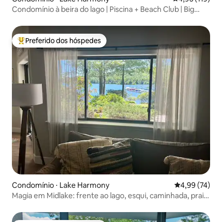
Condomínio à beira do lago | Piscina + Beach Club | Big
Boulder
Preferido dos hóspedes
Entre os melhores preferidos dos hóspedes
Condomínio ⋅ Lake Harmony
4,99 de uma a
4,99 (74)
Magia em Midlake: frente ao lago, esqui, caminhada, praia,
piscina