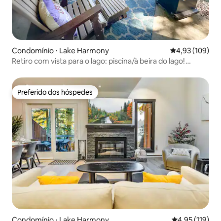
Condomínio ⋅ Lake Harmony
4,93 de uma av
4,93 (109)
Retiro com vista para o lago: piscina/à beira do lago!
Banheira de hidromassagem, pista de corrida
Preferido dos hóspedes
Preferido dos hóspedes
Condomínio ⋅ Lake Harmony
4,95 de uma av
4,95 (119)