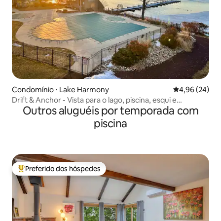
Condomínio ⋅ Lake Harmony
4,96 de uma a
4,96 (24)
Drift & Anchor - Vista para o lago, piscina, esqui e
Outros aluguéis por temporada com
montanha
piscina
Preferido dos hóspedes
Entre os melhores preferidos dos hóspedes