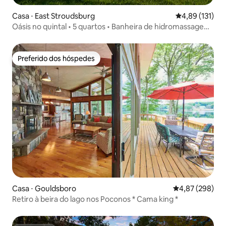
Casa ⋅ East Stroudsburg
4,89 de uma av
4,89 (131)
Oásis no quintal • 5 quartos • Banheira de hidromassagem
• 2 lareiras externas
Preferido dos hóspedes
Preferido dos hóspedes
Casa ⋅ Gouldsboro
4,87 de uma ava
4,87 (298)
Retiro à beira do lago nos Poconos * Cama king *