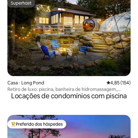
Superhost
Superhost
Casa ⋅ Long Pond
4,85 de uma av
4,85 (154)
Retiro de luxo: piscina, banheira de hidromassagem,
Locações de condomínios com piscina
sauna e fliperama
Preferido dos hóspedes
Entre os melhores preferidos dos hóspedes