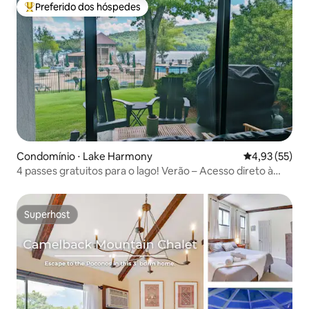
Preferido dos hóspedes
Entre os melhores preferidos dos hóspedes
Condomínio ⋅ Lake Harmony
4,93 de uma a
4,93 (55)
4 passes gratuitos para o lago! Verão – Acesso direto à
piscina!
Superhost
Superhost