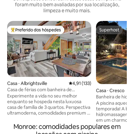
foram muito bem avaliadas por sua localização,
limpeza e muito mais.
Preferido dos hóspedes
Superhost
Entre os melhores preferidos dos hóspedes
Superhost
Casa ⋅ Albrightsville
4,91 de uma avaliação média de 
4,91 (133)
Casa de férias com banheira de
Casa ⋅ Cresco
hidromassagem/sauna e sala de jogos
Experimente a vida no seu melhor
Banheira de hidro
enquanto se hospeda nesta luxuosa
aquecida, trilhas e
A piscina aquecida
casa de família de 3 quartos. Perspectiva
temporada! A ban
ultramoderna, comodidades premium e
hidromassagem es
ambiente confortável – esta linda casa
em um charmoso b
tem tudo a ver com classe e elegância.
Monroe: comodidades populares em
esta casa de féria
Um verdadeiro paraíso para os amantes
quartos, 6 camas e