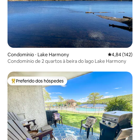
Condomínio ⋅ Lake Harmony
4,84 de uma av
4,84 (142)
Condomínio de 2 quartos à beira do lago Lake Harmony
Preferido dos hóspedes
Entre os melhores preferidos dos hóspedes