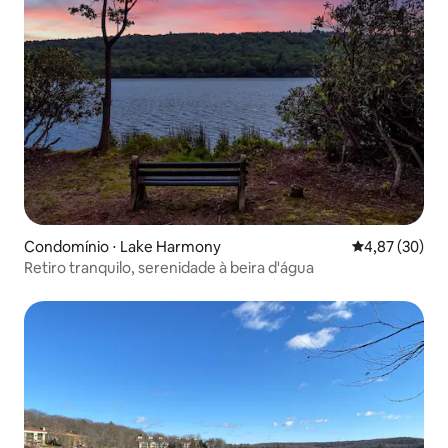
Condomínio ⋅ Lake Harmony
4,87 de uma a
4,87 (30)
Retiro tranquilo, serenidade à beira d'água