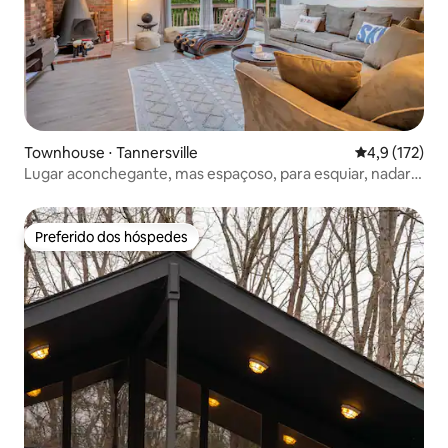
Townhouse ⋅ Tannersville
4,9 de uma av
4,9 (172)
Lugar aconchegante, mas espaçoso, para esquiar, nadar e
se divertir
Preferido dos hóspedes
Preferido dos hóspedes