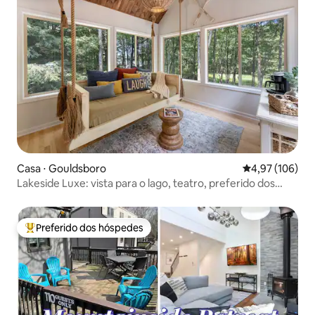
Casa ⋅ Gouldsboro
4,97 de uma av
4,97 (106)
Lakeside Luxe: vista para o lago, teatro, preferido dos
hóspedes
Preferido dos hóspedes
Entre os melhores preferidos dos hóspedes