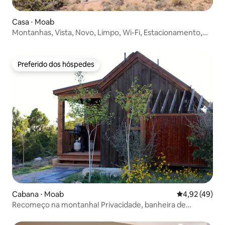
Casa ⋅ Moab
Montanhas, Vista, Novo, Limpo, Wi-Fi, Estacionamento,
Épico
Preferido dos hóspedes
Preferido dos hóspedes
Cabana ⋅ Moab
4,92 de uma a
4,92 (49)
Recomeço na montanha! Privacidade, banheira de
hidromassagem, vistas! SW