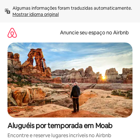
Pular
Algumas informações foram traduzidas automaticamente. 
para
Mostrar idioma original
o
conteúdo
Anuncie seu espaço no Airbnb
Aluguéis por temporada em Moab
Encontre e reserve lugares incríveis no Airbnb