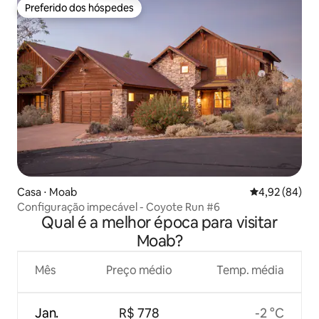
Preferido dos hóspedes
Preferido dos hóspedes
Casa ⋅ Moab
4,92 de uma a
4,92 (84)
Configuração impecável - Coyote Run #6
Qual é a melhor época para visitar
Moab?
Mês
Preço médio
Temp. média
Jan.
R$ 778
-2 °C