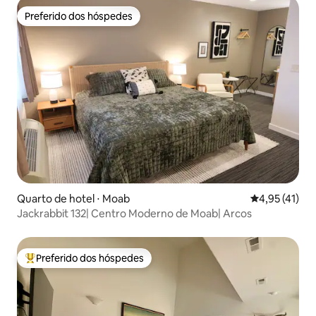
Preferido dos hóspedes
Preferido dos hóspedes
Quarto de hotel ⋅ Moab
4,95 de uma a
4,95 (41)
Jackrabbit 132| Centro Moderno de Moab| Arcos
Preferido dos hóspedes
Entre os melhores preferidos dos hóspedes