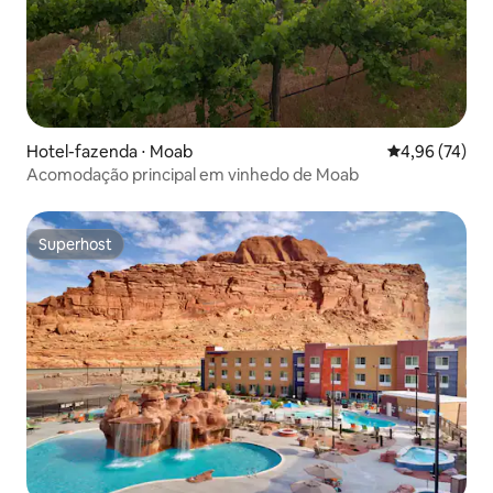
Hotel-fazenda ⋅ Moab
4,96 de uma a
4,96 (74)
Acomodação principal em vinhedo de Moab
Superhost
Superhost