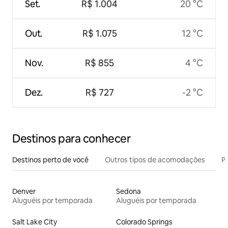
Set.
R$ 1.004
20 °C
Out.
R$ 1.075
12 °C
Nov.
R$ 855
4 °C
Dez.
R$ 727
-2 °C
Destinos para conhecer
Destinos perto de você
Outros tipos de acomodações
Pr
Denver
Sedona
Aluguéis por temporada
Aluguéis por temporada
Salt Lake City
Colorado Springs