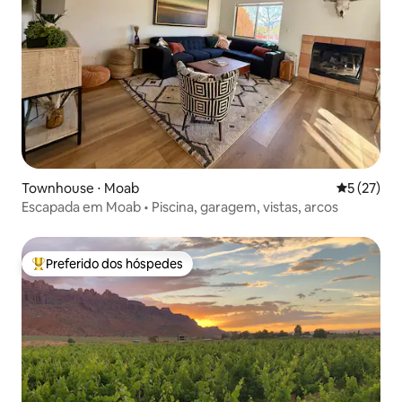
Townhouse ⋅ Moab
5 de uma a
5 (27)
Escapada em Moab • Piscina, garagem, vistas, arcos
Preferido dos hóspedes
Entre os melhores preferidos dos hóspedes