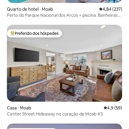
Quarto de hotel ⋅ Moab
4,84 de uma av
4,84 (237)
Perto do Parque Nacional dos Arcos + piscina. Banheiras
quentes. Academia.
Preferido dos hóspedes
Entre os melhores preferidos dos hóspedes
Casa ⋅ Moab
4,9 de uma a
4,9 (59)
Center Street Hideaway no coração de Moab #3