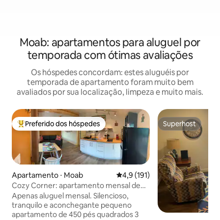
Moab: apartamentos para aluguel por
temporada com ótimas avaliações
Os hóspedes concordam: estes aluguéis por
temporada de apartamento foram muito bem
avaliados por sua localização, limpeza e muito mais.
Preferido dos hóspedes
Superhost
Entre os melhores preferidos dos hóspedes
Superhost
Apartamento ⋅ Moab
4,9 de uma avaliação média de 
4,9 (191)
Cozy Corner: apartamento mensal de
estúdio 1 quarto/1 banheiro
Apenas aluguel mensal. Silencioso,
tranquilo e aconchegante pequeno
apartamento de 450 pés quadrados 3