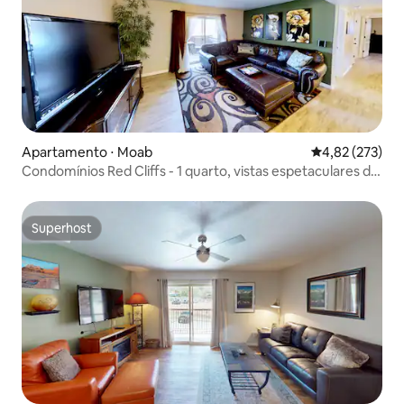
Apartamento ⋅ Moab
4,82 de uma av
4,82 (273)
Condomínios Red Cliffs - 1 quarto, vistas espetaculares de
Moab Rim, L
Superhost
Superhost