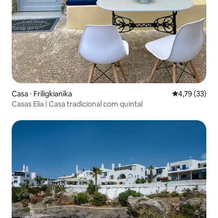
Casa ⋅ Friligkianika
4,79 de uma a
4,79 (33)
Casas Elia | Casa tradicional com quintal