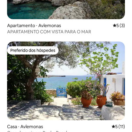
Apartamento ⋅ Avlemonas
5 de uma 
5 (3)
APARTAMENTO COM VISTA PARA O MAR
Preferido dos hóspedes
Preferido dos hóspedes
Casa ⋅ Avlemonas
5 de uma a
5 (11)