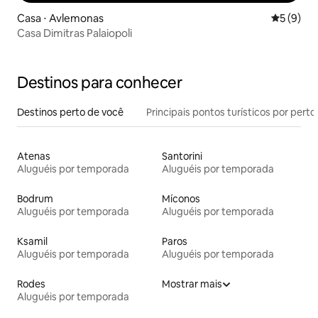
Casa ⋅ Avlemonas
5 de uma 
5 (9)
Casa Dimitras Palaiopoli
Destinos para conhecer
Destinos perto de você
Principais pontos turísticos por perto
Atenas
Santorini
Aluguéis por temporada
Aluguéis por temporada
Bodrum
Míconos
Aluguéis por temporada
Aluguéis por temporada
Ksamil
Paros
Aluguéis por temporada
Aluguéis por temporada
Rodes
Mostrar mais
Aluguéis por temporada