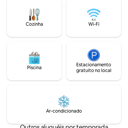
de lojas, restauran
impecável - tudo presente, mas nunca
habitação serve c
intrusivo. Para casais ou viajantes
incomparável para 
sozinhos que se sentem em casa em
algo sólido e ligeiramente antigo.
Cozinha
Wi-Fi
Estacionamento
Piscina
gratuito no local
Ar-condicionado
Outros aluguéis por temporada