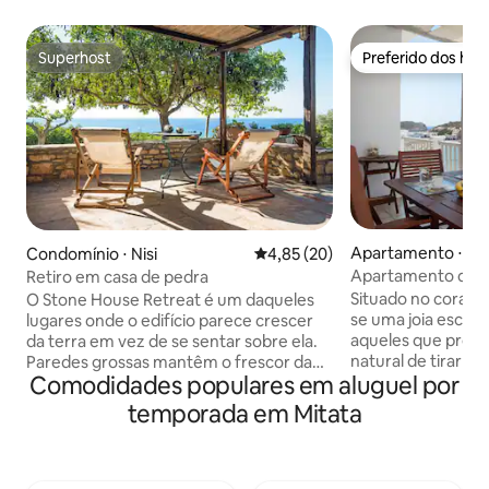
Superhost
Preferido dos hó
Superhost
Preferido dos hó
Apartamento ⋅ Kap
Condomínio ⋅ Nisi
4,85 de uma avaliação média de
4,85 (20)
Apartamento da E
Retiro em casa de pedra
Situado no coração
O Stone House Retreat é um daqueles
se uma joia escon
lugares onde o edifício parece crescer
aqueles que procu
da terra em vez de se sentar sobre ela.
natural de tirar o 
Paredes grossas mantêm o frescor da
Comodidades populares em aluguel por
apartamento requ
manhã através do calor do dia, uma
mistura harmonios
cama de casal preenche o quarto
temporada em Mitata
conveniência e vi
principal com um propósito silencioso, e
sua grande varand
o terraço emoldura uma vista de olivais
espetaculares da B
descendo para o mar. Cozinha, ar-
localização privil
condicionado, Wi-Fi confiável, banheiro