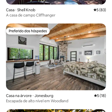
Casa ⋅ Shell Knob
5 de uma a
5 (83)
A casa de campo Cliffhanger
Preferido dos hóspedes
Preferido dos hóspedes
Casa na árvore ⋅ Jonesburg
5 de uma a
5 (18)
Escapada de alto nível em Woodland