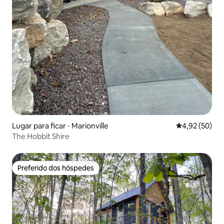
Lugar para ficar ⋅ Marionville
4,92 de uma a
4,92 (50)
The Hobbit Shire
Preferido dos hóspedes
Preferido dos hóspedes