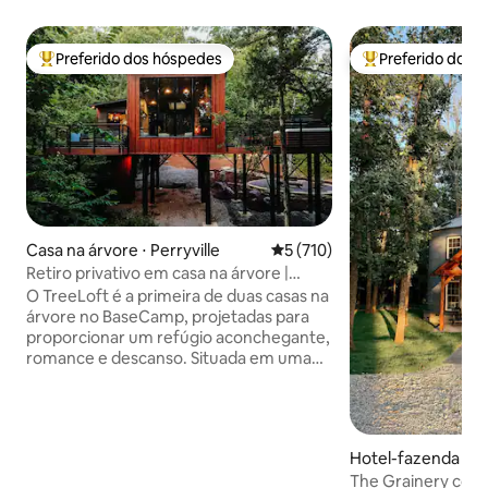
Preferido dos hóspedes
Preferido dos 
Entre os melhores preferidos dos hóspedes
Entre os melhore
Casa na árvore ⋅ Perryville
5 de uma avaliação média de 
5 (710)
Retiro privativo em casa na árvore |
Banheira de hidromassagem
O TreeLoft é a primeira de duas casas na
árvore no BaseCamp, projetadas para
proporcionar um refúgio aconchegante,
romance e descanso. Situada em uma
floresta particular a apenas 1 hora de St.
Louis, ela combina conforto de alto nível
com natureza imersiva, ao mesmo
tempo que fica a 20–35 minutos de
Hotel-fazenda ⋅ 
trilhas, vinícolas e restaurantes. ✨Nossa
The Grainery com
NOVA casa na árvore, The TreeRise,