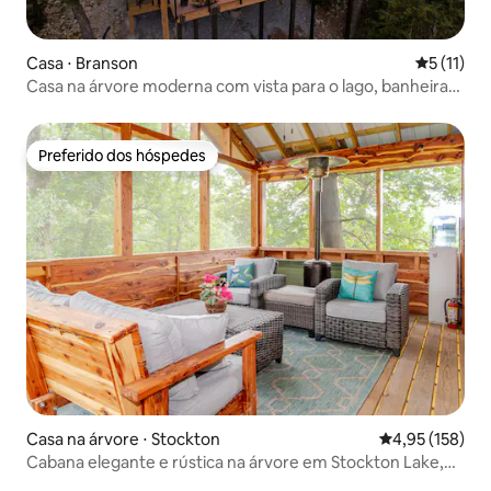
Casa ⋅ Branson
5 de uma a
5 (11)
Casa na árvore moderna com vista para o lago, banheira
de hidromassagem, fogueira e piscina
Preferido dos hóspedes
Preferido dos hóspedes
Casa na árvore ⋅ Stockton
4,95 de uma av
4,95 (158)
Cabana elegante e rústica na árvore em Stockton Lake,
Missouri