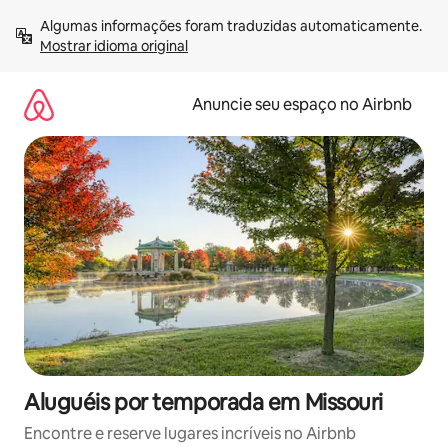
Pular
Algumas informações foram traduzidas automaticamente. 
para
Mostrar idioma original
o
conteúdo
Anuncie seu espaço no Airbnb
Aluguéis por temporada em Missouri
Encontre e reserve lugares incríveis no Airbnb