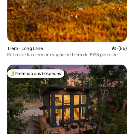
Trem ⋅ Long Lane
5 de uma a
5 (86)
Retiro de luxo em um vagão de trem de 1928 perto de
Bennett Springs
Preferido dos hóspedes
Entre os melhores preferidos dos hóspedes