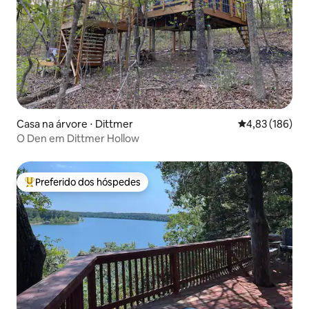
Casa na árvore ⋅ Dittmer
4,83 de uma av
4,83 (186)
O Den em Dittmer Hollow
Preferido dos hóspedes
Entre os melhores preferidos dos hóspedes