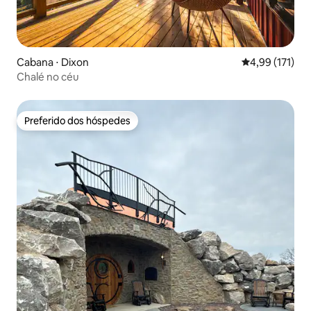
Cabana ⋅ Dixon
4,99 de uma av
4,99 (171)
Chalé no céu
Preferido dos hóspedes
Preferido dos hóspedes