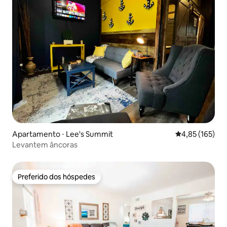
Apartamento ⋅ Lee's Summit
4,85 de uma av
4,85 (165)
Levantem âncoras
Preferido dos hóspedes
Preferido dos hóspedes