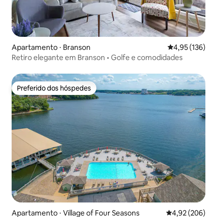
Apartamento ⋅ Branson
4,95 de uma av
4,95 (136)
Retiro elegante em Branson • Golfe e comodidades
Preferido dos hóspedes
Preferido dos hóspedes
Apartamento ⋅ Village of Four Seasons
4,92 de uma ava
4,92 (206)