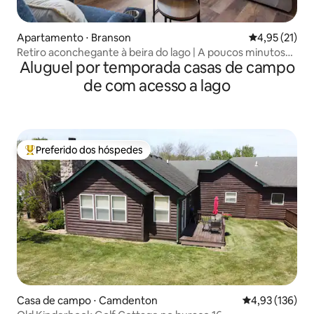
Apartamento ⋅ Branson
4,95 de uma a
4,95 (21)
Retiro aconchegante à beira do lago | A poucos minutos
Aluguel por temporada casas de campo
da diversão de Branson!
de com acesso a lago
Preferido dos hóspedes
Entre os melhores preferidos dos hóspedes
Casa de campo ⋅ Camdenton
4,93 de uma av
4,93 (136)