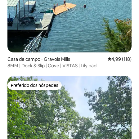
Casa de campo ⋅ Gravois Mills
4,99 de uma av
4,99 (118)
8MM | Dock & Slip | Cove | VISTAS | Lily pad
Preferido dos hóspedes
Preferido dos hóspedes