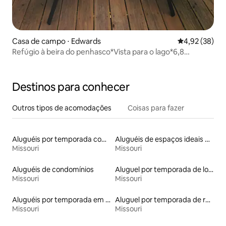
Casa de campo ⋅ Edwards
4,92 de uma a
4,92 (38)
Refúgio à beira do penhasco*Vista para o lago*6,8
hectares*Águias
Destinos para conhecer
Outros tipos de acomodações
Coisas para fazer
Aluguéis por temporada com café da manhã
Aluguéis de espaços ideais para famílias
Missouri
Missouri
Aluguéis de condomínios
Aluguel por temporada de lofts
Missouri
Missouri
Aluguéis por temporada em acampamentos
Aluguel por temporada de ranchos
Missouri
Missouri