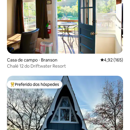
Casa de campo ⋅ Branson
4,92 de uma av
4,92 (165)
Chalé 12 do Driftwater Resort
Preferido dos hóspedes
Entre os melhores preferidos dos hóspedes