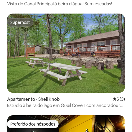
Vista do Canal Principal à beira d'água! Sem escadas!
Banheira de hidromassagem!
Superhost
Superhost
Apartamento ⋅ Shell Knob
5 de uma 
5 (3)
Estúdio à beira do lago em Quail Cove 1 com ancoradouro
opcional
Preferido dos hóspedes
Preferido dos hóspedes