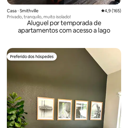
Casa ⋅ Smithville
4,9 de uma av
4,9 (165)
Privado, tranquilo, muito isolado!
Aluguel por temporada de
apartamentos com acesso a lago
Preferido dos hóspedes
Preferido dos hóspedes