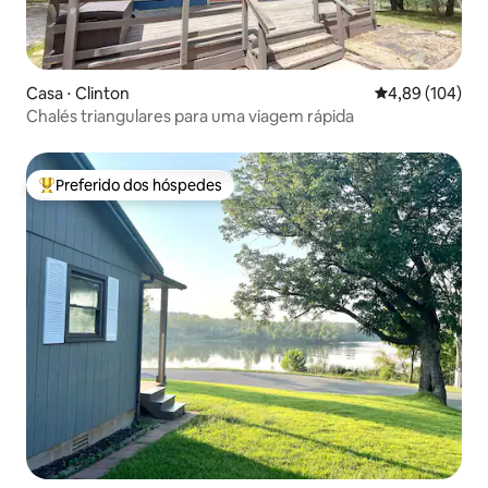
Casa ⋅ Clinton
4,89 de uma av
4,89 (104)
Chalés triangulares para uma viagem rápida
Preferido dos hóspedes
Entre os melhores preferidos dos hóspedes