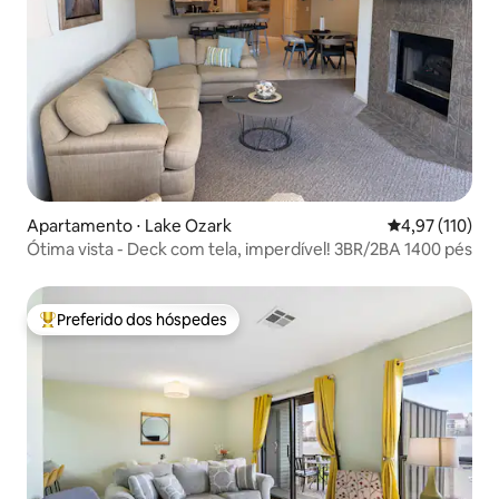
Apartamento ⋅ Lake Ozark
4,97 de uma av
4,97 (110)
Ótima vista - Deck com tela, imperdível! 3BR/2BA 1400 pés
Preferido dos hóspedes
Entre os melhores preferidos dos hóspedes