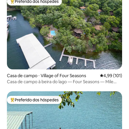
Preferido dos hóspedes
Entre os melhores preferidos dos hóspedes
Casa de campo ⋅ Village of Four Seasons
4,99 de uma av
4,99 (101)
Casa de campo à beira do lago — Four Seasons — Mile
Marker 13
Preferido dos hóspedes
Entre os melhores preferidos dos hóspedes