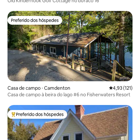
Old Kinderhook Golf Cottage no buraco 16
Preferido dos hóspedes
Preferido dos hóspedes
Casa de campo ⋅ Camdenton
4,93 de uma av
4,93 (121)
Casa de campo à beira do lago #6 no Fisherwaters Resort
Preferido dos hóspedes
Entre os melhores preferidos dos hóspedes