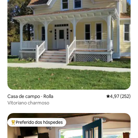
Casa de campo ⋅ Rolla
4,97 de uma av
4,97 (252)
Vitoriano charmoso
Preferido dos hóspedes
Entre os melhores preferidos dos hóspedes