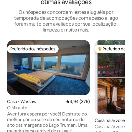
ótimas avaliações
Os hóspedes concordam: estes aluguéis por
temporada de acomodações com acesso a lago
foram muito bem avaliados por sua localização,
limpeza e muito mais.
Preferido dos hóspedes
Preferido dos 
Preferido dos hóspedes
Entre os melhore
Casa ⋅ Warsaw
4,94 de uma avaliação média de 
4,94 (376)
O Mirante
Aventura espera por você! Desfrute do
melhor pôr do sol e do céu noturno do
Casa na árvore ⋅ E
alto das margens do Lago Truman. Uma
Casa na árvore tra
maneira inesquecível de relaxar!