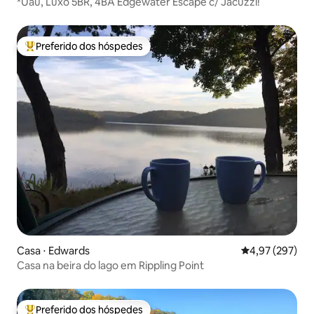
*Uau, Luxo 5BR, 4BA Edgewater Escape c/ Jacuzzi!
Preferido dos hóspedes
Entre os melhores preferidos dos hóspedes
Casa ⋅ Edwards
4,97 de uma av
4,97 (297)
Casa na beira do lago em Rippling Point
Preferido dos hóspedes