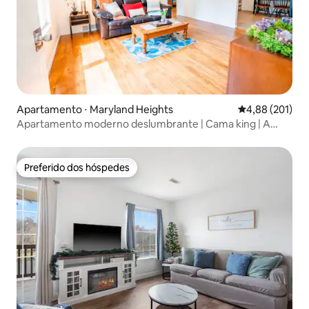
Apartamento ⋅ Maryland Heights
4,88 de uma av
4,88 (201)
Apartamento moderno deslumbrante | Cama king | A
5 min do lago Creve Coeur
Preferido dos hóspedes
Preferido dos hóspedes