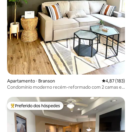
Apartamento ⋅ Branson
4,87 de uma av
4,87 (183)
Condomínio moderno recém-reformado com 2 camas e 2
banheiros
Preferido dos hóspedes
Entre os melhores preferidos dos hóspedes