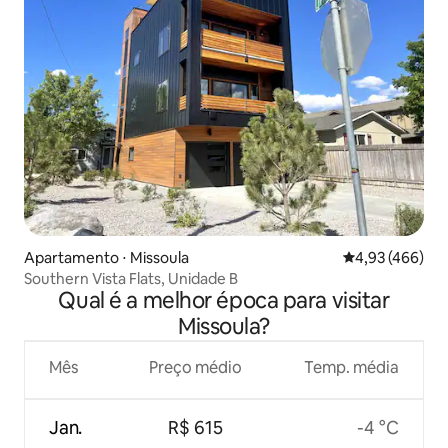
Apartamento ⋅ Missoula
4,93 de uma av
4,93 (466)
Southern Vista Flats, Unidade B
Qual é a melhor época para visitar
Missoula?
Mês
Preço médio
Temp. média
Jan.
R$ 615
-4 °C