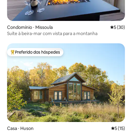
Condomínio ⋅ Missoula
5 de uma a
5 (30)
Suíte à beira-mar com vista para a montanha
Preferido dos hóspedes
Entre os melhores preferidos dos hóspedes
Casa ⋅ Huson
5 de uma a
5 (15)