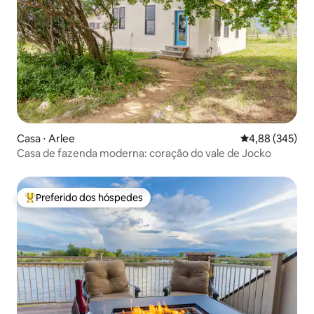
Casa ⋅ Arlee
4,88 de uma ava
4,88 (345)
Casa de fazenda moderna: coração do vale de Jocko
Preferido dos hóspedes
Entre os melhores preferidos dos hóspedes