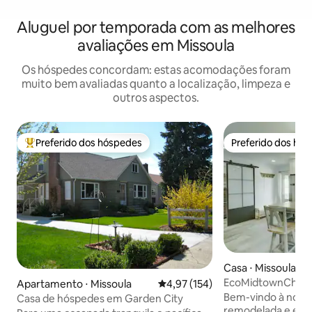
Aluguel por temporada com as melhores
avaliações em Missoula
Os hóspedes concordam: estas acomodações foram
muito bem avaliadas quanto a localização, limpeza e
outros aspectos.
Preferido dos hóspedes
Preferido dos hó
Entre os melhores preferidos dos hóspedes
Preferido dos hó
Casa ⋅ Missoula
EcoMidtownChaléB
Apartamento ⋅ Missoula
4,97 de uma avaliação média de 
4,97 (154)
Bem-vindo à nossa
Casa de hóspedes em Garden City
remodelada e ene