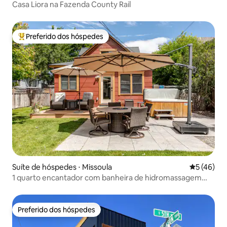
Casa Liora na Fazenda County Rail
Preferido dos hóspedes
Entre os melhores preferidos dos hóspedes
Suíte de hóspedes ⋅ Missoula
5 de uma a
5 (46)
1 quarto encantador com banheira de hidromassagem
privativa
Preferido dos hóspedes
Preferido dos hóspedes