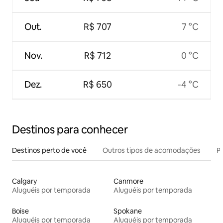
Out.
R$ 707
7 °C
Nov.
R$ 712
0 °C
Dez.
R$ 650
-4 °C
Destinos para conhecer
Destinos perto de você
Outros tipos de acomodações
Pr
Calgary
Canmore
Aluguéis por temporada
Aluguéis por temporada
Boise
Spokane
Aluguéis por temporada
Aluguéis por temporada