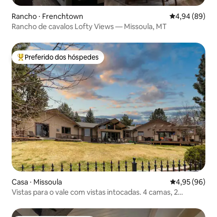
Rancho ⋅ Frenchtown
4,94 de uma av
4,94 (89)
Rancho de cavalos Lofty Views — Missoula, MT
Preferido dos hóspedes
Entre os melhores preferidos dos hóspedes
Casa ⋅ Missoula
4,95 de uma a
4,95 (96)
Vistas para o vale com vistas intocadas. 4 camas, 2
banheiros e um lavabo