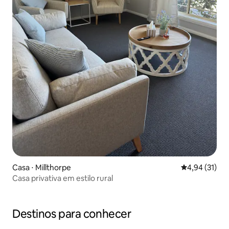
Casa ⋅ Millthorpe
4,94 de uma a
4,94 (31)
Casa privativa em estilo rural
Destinos para conhecer