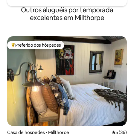
Outros aluguéis por temporada
excelentes em Millthorpe
Preferido dos hóspedes
Entre os melhores preferidos dos hóspedes
Casa de hóspedes ⋅ Millthorpe
5 de uma a
5 (36)