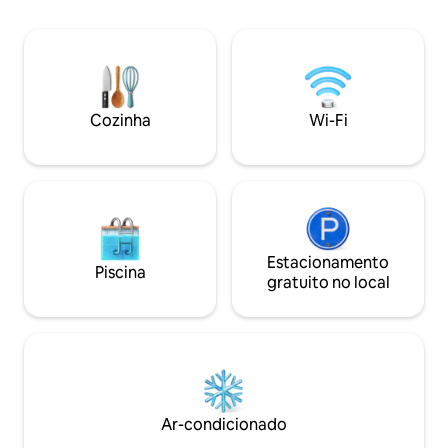
gás para permitir que os hóspedes se
para os piquetes 
sentem e desfrutem de suas refeições
deleitam com os 
enquanto olham para os tranquilos
nasceres e pores 
terrenos abertos que hospedam muitas
churrasco e lareir
aves nativas, bem como nossos animais
convida os hóspede
de fazenda. Animais de estimação, o
ar livre durante os
Cozinha
Wi-Fi
quintal pode ser fechado. Um
sujeitos a restriçõ
carregador de veículos elétricos está
disponível
Estacionamento
Piscina
gratuito no local
Ar-condicionado