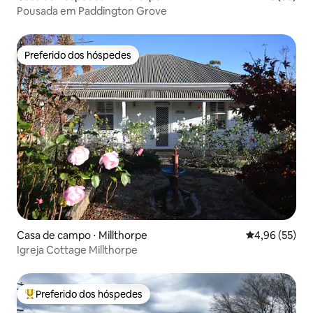
Pousada em Paddington Grove
Preferido dos hóspedes
Preferido dos hóspedes
Casa de campo ⋅ Millthorpe
4,96 de uma a
4,96 (55)
Igreja Cottage Millthorpe
Preferido dos hóspedes
Entre os melhores preferidos dos hóspedes