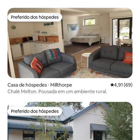
Preferido dos hóspedes
Preferido dos hóspedes
Casa de hóspedes ⋅ Millthorpe
4,91 de uma a
4,91 (69)
Chalé Melton. Pousada em um ambiente rural.
Preferido dos hóspedes
Preferido dos hóspedes