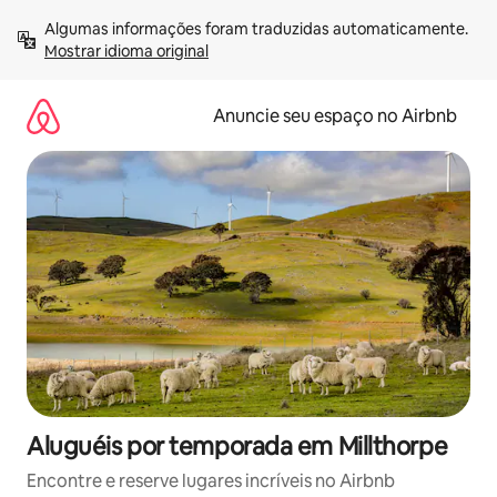
Pular
Algumas informações foram traduzidas automaticamente. 
para
Mostrar idioma original
o
conteúdo
Anuncie seu espaço no Airbnb
Aluguéis por temporada em Millthorpe
Encontre e reserve lugares incríveis no Airbnb