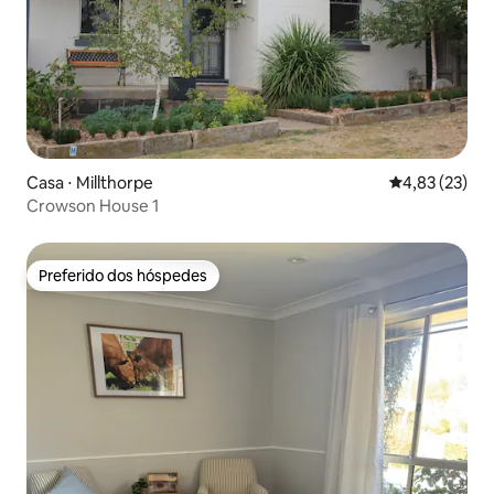
Casa ⋅ Millthorpe
4,83 de uma a
4,83 (23)
Crowson House 1
Preferido dos hóspedes
Preferido dos hóspedes