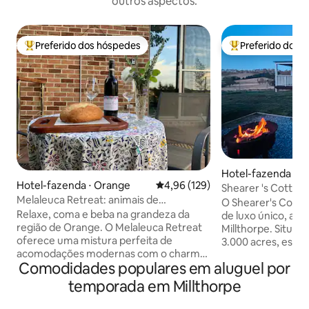
outros aspectos.
Preferido dos hóspedes
Preferido dos 
Entre os melhores preferidos dos hóspedes
Entre os melhore
Hotel-fazenda ⋅ Mi
Hotel-fazenda ⋅ Orange
4,96 de uma avaliação média de 
4,96 (129)
Shearer 's Cottage
Melaleuca Retreat: animais de
fazenda
O Shearer's Cotta
estimação, veículos elétricos, vinícolas e
Relaxe, coma e beba na grandeza da
de luxo único, a a
boa comida
região de Orange. O Melaleuca Retreat
Millthorpe. Situa
oferece uma mistura perfeita de
3.000 acres, esta
acomodações modernas com o charme
totalmente renova
Comodidades populares em aluguel por
de um retiro rural. Localizado nos limites
moderno da faze
de Orange entre pequenas residências
atmosfera serena 
temporada em Millthorpe
de área cultivada. Tem um grande deck
hóspedes podem de
com mesas, cadeiras e churrasqueira a
tranquilas dos dec