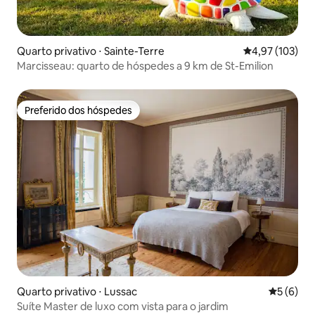
Quarto privativo ⋅ Sainte-Terre
4,97 de uma av
4,97 (103)
Marcisseau: quarto de hóspedes a 9 km de St-Emilion
Preferido dos hóspedes
Preferido dos hóspedes
Quarto privativo ⋅ Lussac
5 de uma 
5 (6)
Suíte Master de luxo com vista para o jardim