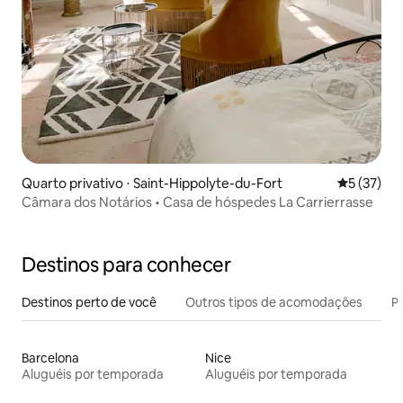
Quarto privativo ⋅ Saint-Hippolyte-du-Fort
5 de uma a
5 (37)
Câmara dos Notários • Casa de hóspedes La Carrierrasse
Destinos para conhecer
Destinos perto de você
Outros tipos de acomodações
Pr
Barcelona
Nice
Aluguéis por temporada
Aluguéis por temporada