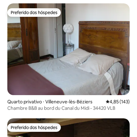
Preferido dos hóspedes
Preferido dos hóspedes
Quarto privativo ⋅ Villeneuve-lès-Béziers
4,85 de uma av
4,85 (143)
Chambre B&B au bord du Canal du Midi - 34420 VLB
Preferido dos hóspedes
Preferido dos hóspedes