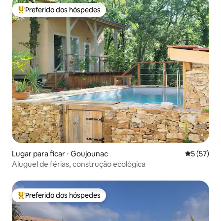
Preferido dos hóspedes
Entre os melhores preferidos dos hóspedes
Lugar para ficar ⋅ Goujounac
5 de uma a
5 (57)
Aluguel de férias, construção ecológica
Preferido dos hóspedes
Entre os melhores preferidos dos hóspedes