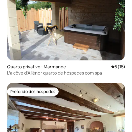
Quarto privativo ⋅ Marmande
5 de uma a
5 (15)
L'alcôve d'Aliénor quarto de hóspedes com spa
Preferido dos hóspedes
Preferido dos hóspedes