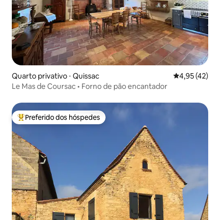
Quarto privativo ⋅ Quissac
4,95 de uma a
4,95 (42)
Le Mas de Coursac • Forno de pão encantador
Preferido dos hóspedes
Entre os melhores preferidos dos hóspedes