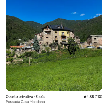
Quarto privativo ⋅ Escós
4,88 de uma av
4,88 (110)
Pousada Casa Massiana