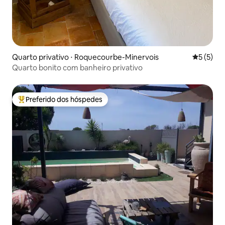
Quarto privativo ⋅ Roquecourbe-Minervois
5 de uma 
5 (5)
Quarto bonito com banheiro privativo
Preferido dos hóspedes
Entre os melhores preferidos dos hóspedes