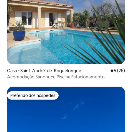
Casa ⋅ Saint-André-de-Roquelongue
5 de uma a
5 (26)
Acomodação Sandhuce Piscina Estacionamento
Preferido dos hóspedes
Preferido dos hóspedes