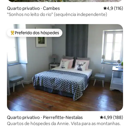
Quarto privativo ⋅ Cambes
4,9 de uma av
4,9 (116)
"Sonhos no leito do rio" (sequência independente)
Preferido dos hóspedes
Entre os melhores preferidos dos hóspedes
Quarto privativo ⋅ Pierrefitte-Nestalas
4,99 de uma av
4,99 (188)
Quartos de hóspedes da Annie. Vista para as montanhas.