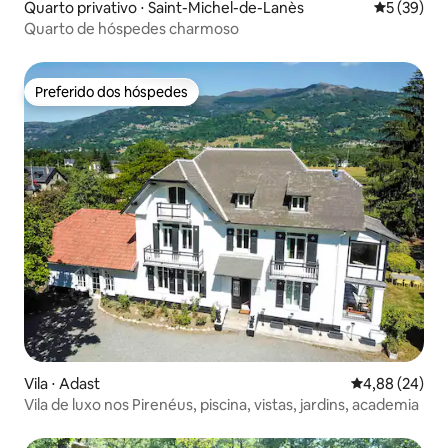
Quarto privativo ⋅ Saint-Michel-de-Lanès
5 de uma a
5 (39)
Quarto de hóspedes charmoso
Preferido dos hóspedes
Preferido dos hóspedes
Vila ⋅ Adast
4,88 de uma a
4,88 (24)
Vila de luxo nos Pirenéus, piscina, vistas, jardins, academia