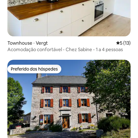
Townhouse ⋅ Vergt
5 de uma a
5 (13)
Acomodação confortável - Chez Sabine - 1 a 4 pessoas
Preferido dos hóspedes
Preferido dos hóspedes