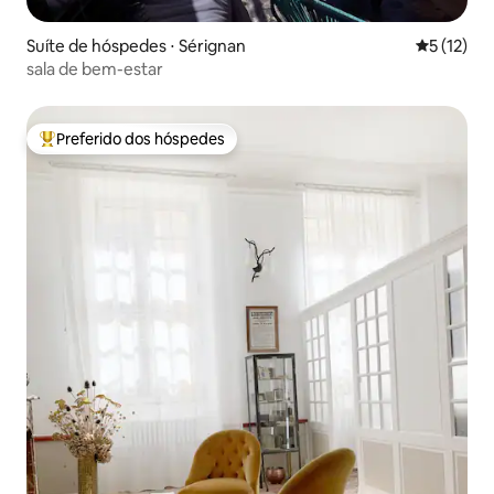
Suíte de hóspedes ⋅ Sérignan
5 de uma a
5 (12)
sala de bem-estar
Preferido dos hóspedes
Entre os melhores preferidos dos hóspedes