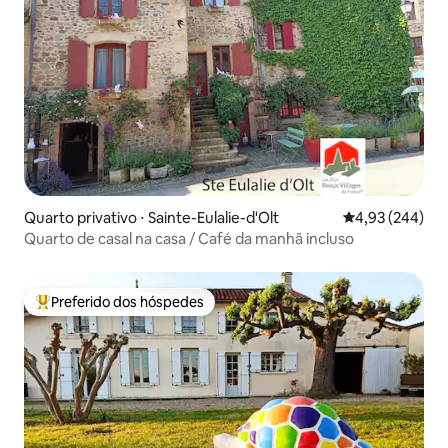
Quarto privativo ⋅ Sainte-Eulalie-d'Olt
4,93 de uma ava
4,93 (244)
Quarto de casal na casa / Café da manhã incluso
Preferido dos hóspedes
Entre os melhores preferidos dos hóspedes