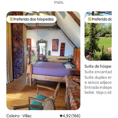
mais.
Preferido dos hóspedes
Preferido dos 
Entre os melhores preferidos dos hóspedes
Entre os melhore
Suíte de hóspedes
nt-le-Fort
Suíte encantador
caseiro
Suíte duplex encan
e seixos adjacent
Entrada independe
bebê. Veja o site 
Les Couleurs du V
caseiro incluído, 
orgânico e local. J
€ 19. Possível para
Celeiro ⋅ Villac
4,92 de uma avaliação média de 
4,92 (166)
paisagem. Caminha