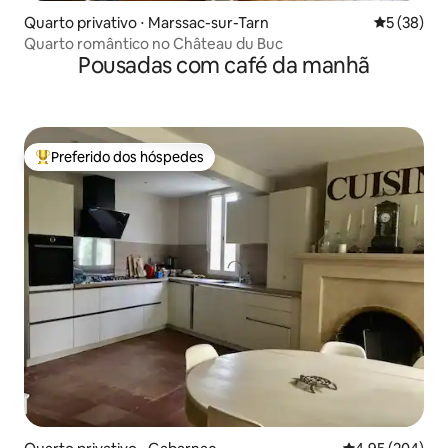
Quarto privativo ⋅ Marssac-sur-Tarn
5 de uma a
5 (38)
Quarto romântico no Château du Buc
Pousadas com café da manhã
Preferido dos hóspedes
Entre os melhores preferidos dos hóspedes