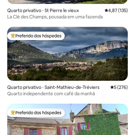
Quarto privativo ⋅ St Pierre le vieux
4,87 de uma av
4,87 (135)
La Clé des Champs, pousada em uma fazenda
Preferido dos hóspedes
Entre os melhores preferidos dos hóspedes
Quarto privativo ⋅ Saint-Mathieu-de-Tréviers
5 de uma av
5 (276)
Quarto independente com café da manhã
Preferido dos hóspedes
Entre os melhores preferidos dos hóspedes