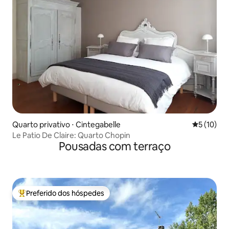
Quarto privativo ⋅ Cintegabelle
5 de uma a
5 (10)
Le Patio De Claire: Quarto Chopin
Pousadas com terraço
Preferido dos hóspedes
Entre os melhores preferidos dos hóspedes