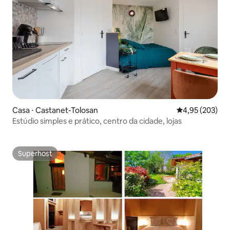
Casa ⋅ Castanet-Tolosan
4,95 de uma av
4,95 (203)
Estúdio simples e prático, centro da cidade, lojas
Superhost
Superhost