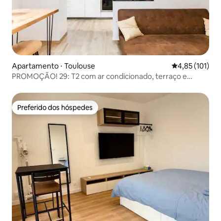
Apartamento ⋅ Toulouse
4,85 de uma av
4,85 (101)
PROMOÇÃO! 29: T2 com ar condicionado, terraço e
tranquilidade
Preferido dos hóspedes
Preferido dos hóspedes