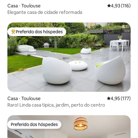
Casa ⋅ Toulouse
4,93 de uma av
4,93 (116)
Elegante casa de cidade reformada
Preferido dos hóspedes
Entre os melhores preferidos dos hóspedes
Casa ⋅ Toulouse
4,95 de uma av
4,95 (177)
Raro! Linda casa típica, jardim, perto do centro
Preferido dos hóspedes
Preferido dos hóspedes