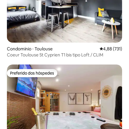
Condomínio ⋅ Toulouse
4,88 de uma av
4,88 (731)
Coeur Toulouse St Cyprien T1 bis tipo Loft / CLIM
Preferido dos hóspedes
Preferido dos hóspedes