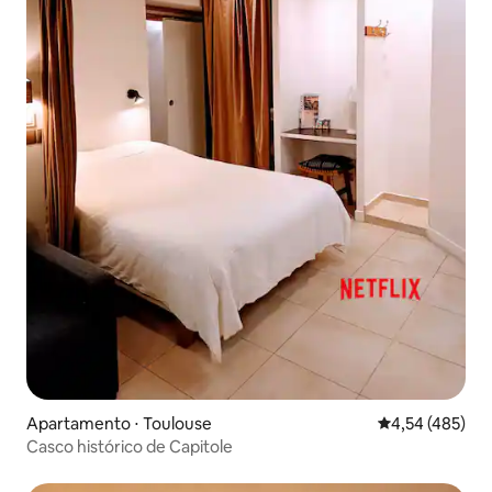
Apartamento ⋅ Toulouse
4,54 de uma av
4,54 (485)
Casco histórico de Capitole