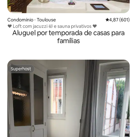
Condomínio ⋅ Toulouse
4,87 de uma av
4,87 (601)
♥️ Loft com jacuzzi 🛀 e sauna privativos ♥️
Aluguel por temporada de casas para
famílias
Superhost
Superhost