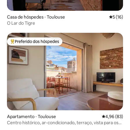
Casa de hóspedes ⋅ Toulouse
5 de uma a
5 (16)
O Lar do Tigre
Preferido dos hóspedes
Entre os melhores preferidos dos hóspedes
Apartamento ⋅ Toulouse
4,96 de uma a
4,96 (83)
Centro histórico, ar-condicionado, terraço, vista para os
telhados