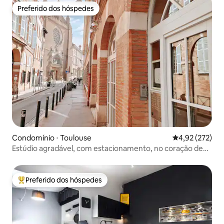
Preferido dos hóspedes
Preferido dos hóspedes
Condomínio ⋅ Toulouse
4,92 de uma av
4,92 (272)
Estúdio agradável, com estacionamento, no coração de
Carmes
Preferido dos hóspedes
Entre os melhores preferidos dos hóspedes