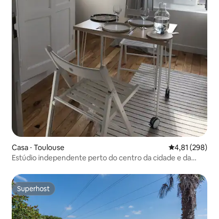
Casa ⋅ Toulouse
4,81 de uma av
4,81 (298)
Estúdio independente perto do centro da cidade e da
estação de trem
Superhost
Superhost