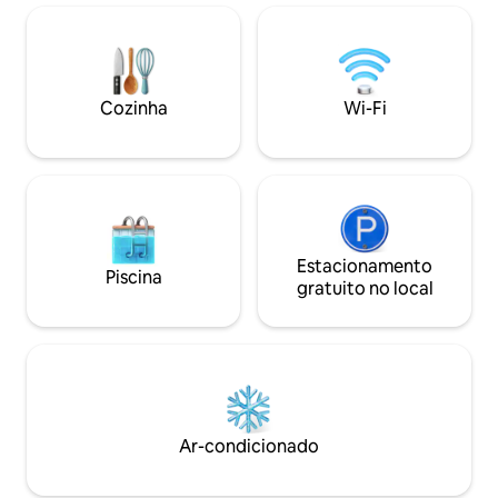
Demoiselles, o apartamento fica a 5
uma TV HD e uma c
minutos do centro da cidade, a 3
velocidade. Sua lo
minutos do Jardin des Plantes, a 6
que você acesse f
minutos do Estádio de Toulouse e a 10
lugares culturais
minutos do Casino Barrière.
cidade rosa.
Cozinha
Wi-Fi
Estacionamento
Piscina
gratuito no local
Ar-condicionado