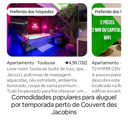
Preferido dos hóspedes
Preferido dos hó
Preferido dos hóspedes
Preferido dos hó
Apartamento ⋅ Toulouse
4,95 de uma avaliação média de 
4,95 (132)
Apartamento ⋅ To
Love room Toulouse (suíte de luxo, spa
T2 HYPER CENTRE 
privativo)
CAPITÓLIO *
Jacuzzi, poltronas de massagem
A poucos passos d
aquecidas, céu estrelado, ambiente
descubra este be
iluminado, roupa de cama premium...
localizado na Rue
Tudo foi pensado para lhe oferecer uma
edifício encantad
Comodidades populares para aluguel
experiência única, com um momento de
totalmente renova
relaxamento garantido! Opções
térreo, na parte in
por temporada perto de Couvent des
adicionais estão disponíveis mediante
Composto por uma 
Jacobins
solicitação para tornar sua estadia ainda
cozinha equipada 
mais agradável. Localizado no bairro de
banheiro com chuve
Busca, a poucos passos da Pont des
e um quarto separ