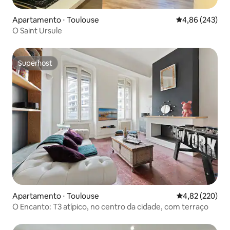
Apartamento ⋅ Toulouse
4,86 de uma ava
4,86 (243)
O Saint Ursule
Superhost
Superhost
Apartamento ⋅ Toulouse
4,82 de uma av
4,82 (220)
O Encanto: T3 atípico, no centro da cidade, com terraço