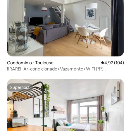
Condomínio ⋅ Toulouse
4,92 de uma av
4,92 (104)
!!RARE!! Ar-condicionado+Vazamento+WIFI (*!*)
Renovado CROIX-DAURADE
Superhost
Superhost