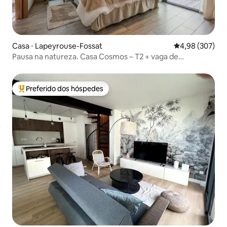
Casa ⋅ Lapeyrouse-Fossat
4,98 de uma ava
4,98 (307)
Pausa na natureza. Casa Cosmos – T2 + vaga de
estacionamento
Preferido dos hóspedes
Entre os melhores preferidos dos hóspedes