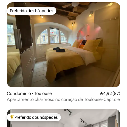
Preferido dos hóspedes
Preferido dos hóspedes
Condomínio ⋅ Toulouse
4,92 de uma a
4,92 (87)
Apartamento charmoso no coração de Toulouse-Capitole
Preferido dos hóspedes
Entre os melhores preferidos dos hóspedes