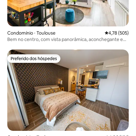
Condomínio ⋅ Toulouse
4,78 de uma av
4,78 (505)
Bem no centro, com vista panorâmica, aconchegante e
funcional!
Preferido dos hóspedes
Preferido dos hóspedes