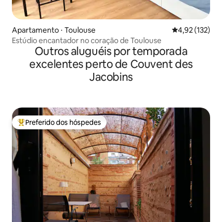
Apartamento ⋅ Toulouse
4,92 de uma av
4,92 (132)
Estúdio encantador no coração de Toulouse
Outros aluguéis por temporada
excelentes perto de Couvent des
Jacobins
Preferido dos hóspedes
Entre os melhores preferidos dos hóspedes