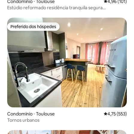
Condomínio ⋅ Toulouse
4,96 de uma av
4,96 (101)
Estúdio reformado residência tranquila segura
estacionamento
Preferido dos hóspedes
Preferido dos hóspedes
Condomínio ⋅ Toulouse
4,75 de uma av
4,75 (553)
Tornos urbanos