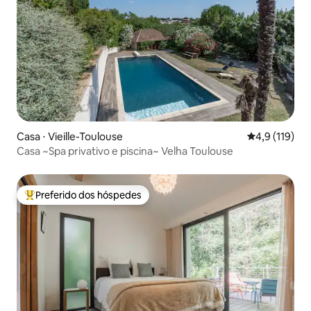
Casa ⋅ Vieille-Toulouse
4,9 de uma av
4,9 (119)
Casa ~Spa privativo e piscina~ Velha Toulouse
Preferido dos hóspedes
Entre os melhores preferidos dos hóspedes