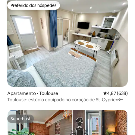
Preferido dos hóspedes
Preferido dos hóspedes
Apartamento ⋅ Toulouse
4,87 de uma ava
4,87 (638)
Toulouse: estúdio equipado no coração de St-Cyprien🔑
Superhost
Superhost