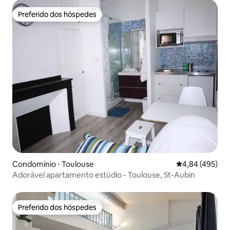
Preferido dos hóspedes
Preferido dos hóspedes
Condomínio ⋅ Toulouse
4,84 de uma av
4,84 (495)
Adorável apartamento estúdio - Toulouse, St-Aubin
Preferido dos hóspedes
Preferido dos hóspedes