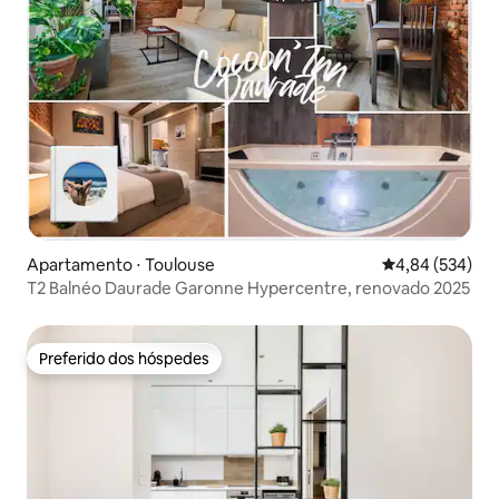
Apartamento ⋅ Toulouse
4,84 de uma ava
4,84 (534)
T2 Balnéo Daurade Garonne Hypercentre, renovado 2025
Preferido dos hóspedes
Preferido dos hóspedes