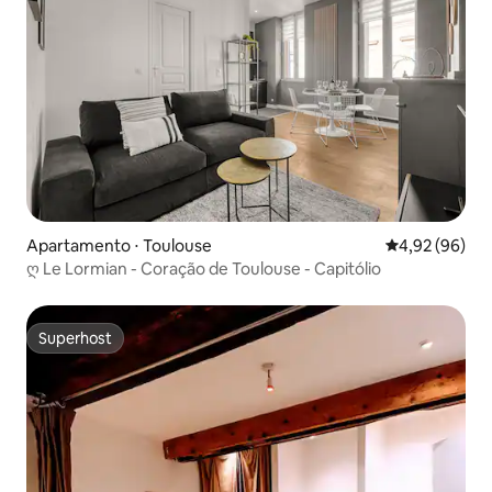
Apartamento ⋅ Toulouse
4,92 de uma a
4,92 (96)
ღ Le Lormian - Coração de Toulouse - Capitólio
Superhost
Superhost