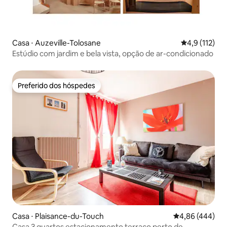
Casa ⋅ Auzeville-Tolosane
4,9 de uma av
4,9 (112)
Estúdio com jardim e bela vista, opção de ar-condicionado
Preferido dos hóspedes
Preferido dos hóspedes
Casa ⋅ Plaisance-du-Touch
4,86 de uma ava
4,86 (444)
Casa 3 quartos estacionamento terraço perto de