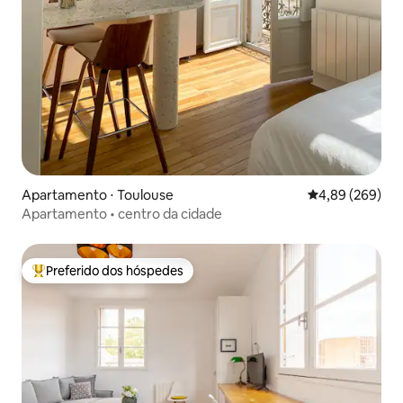
Apartamento ⋅ Toulouse
4,89 de uma ava
4,89 (269)
Apartamento • centro da cidade
Preferido dos hóspedes
Entre os melhores preferidos dos hóspedes