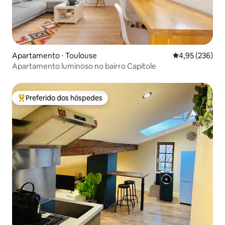
Apartamento ⋅ Toulouse
4,95 de uma av
4,95 (236)
Apartamento luminoso no bairro Capitole
Preferido dos hóspedes
Entre os melhores preferidos dos hóspedes