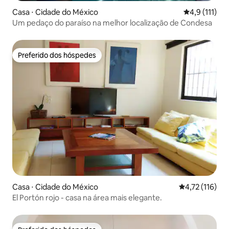
Casa ⋅ Cidade do México
4,9 de uma av
4,9 (111)
Um pedaço do paraíso na melhor localização de Condesa
Preferido dos hóspedes
Preferido dos hóspedes
Casa ⋅ Cidade do México
4,72 de uma av
4,72 (116)
El Portón rojo - casa na área mais elegante.