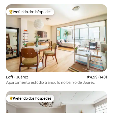
Preferido dos hóspedes
Entre os melhores preferidos dos hóspedes
Loft ⋅ Juárez
4,99 de uma av
4,99 (140)
Apartamento estúdio tranquilo no bairro de Juárez
Preferido dos hóspedes
Entre os melhores preferidos dos hóspedes