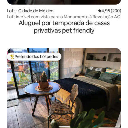
Loft ⋅ Cidade do México
4,95 de uma ava
4,95 (200)
Loft incrível com vista para o Monumento à Revolução AC
Aluguel por temporada de casas
privativas pet friendly
Preferido dos hóspedes
Entre os melhores preferidos dos hóspedes