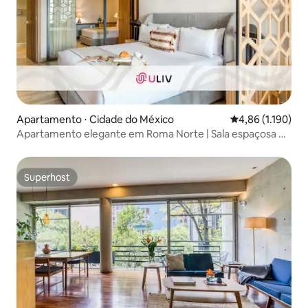
Apartamento ⋅ Cidade do México
4,86 de uma aval
4,86 (1.190)
Apartamento elegante em Roma Norte | Sala espaçosa +
terraço
Superhost
Superhost