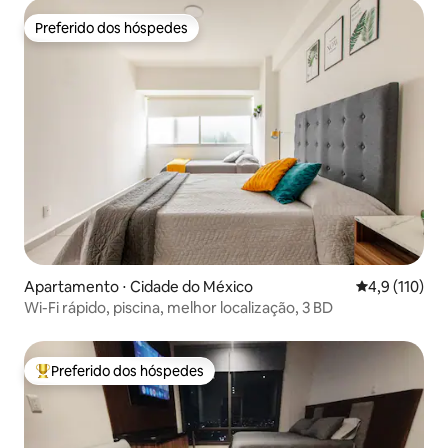
Preferido dos hóspedes
Preferido dos hóspedes
Apartamento ⋅ Cidade do México
4,9 de uma av
4,9 (110)
Wi-Fi rápido, piscina, melhor localização, 3 BD
Preferido dos hóspedes
Entre os melhores preferidos dos hóspedes