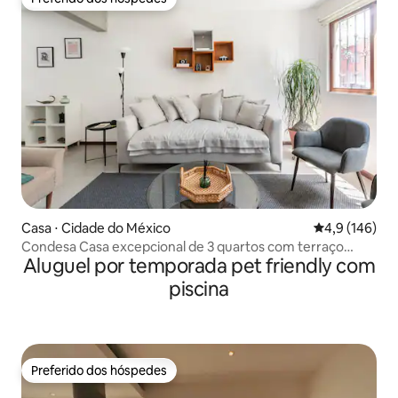
Preferido dos hóspedes
Casa ⋅ Cidade do México
4,9 de uma av
4,9 (146)
Condesa Casa excepcional de 3 quartos com terraço
Aluguel por temporada pet friendly com
privativo
piscina
Preferido dos hóspedes
Preferido dos hóspedes