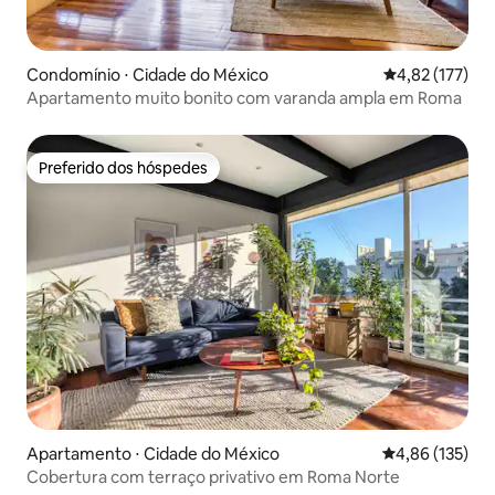
Condomínio ⋅ Cidade do México
4,82 de uma av
4,82 (177)
Apartamento muito bonito com varanda ampla em Roma
Preferido dos hóspedes
Preferido dos hóspedes
Apartamento ⋅ Cidade do México
4,86 de uma av
4,86 (135)
Cobertura com terraço privativo em Roma Norte