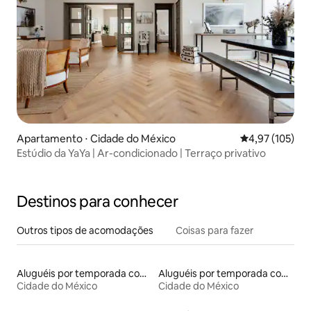
Apartamento ⋅ Cidade do México
4,97 de uma av
4,97 (105)
Estúdio da YaYa | Ar-condicionado | Terraço privativo
Destinos para conhecer
Outros tipos de acomodações
Coisas para fazer
Aluguéis por temporada com sauna
Aluguéis por temporada com banheiro para PCD
Cidade do México
Cidade do México