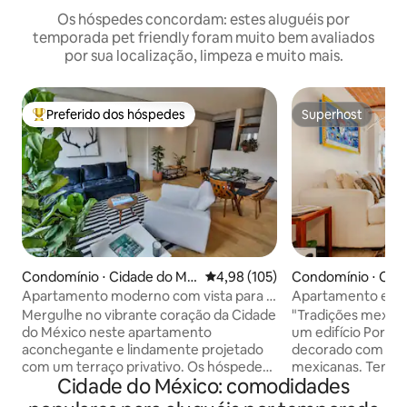
Os hóspedes concordam: estes aluguéis por
temporada pet friendly foram muito bem avaliados
por sua localização, limpeza e muito mais.
Preferido dos hóspedes
Superhost
Entre os melhores preferidos dos hóspedes
Superhost
Condomínio ⋅ Cidade do Mé
4,98 de uma avaliação média de 
4,98 (105)
Condomínio ⋅ Cid
xico
ico
Apartamento moderno com vista para o
Apartamento exclu
terraço e o terraço
jardim privativo 
Mergulhe no vibrante coração da Cidade
"Tradições mexica
do México neste apartamento
um edifício Porfi
aconchegante e lindamente projetado
decorado com refe
com um terraço privativo. Os hóspedes
mexicanas. Tem: banheiro espaçoso e
Cidade do México: comodidades
adoram seus interiores impecáveis,
equipado; máquina
vistas incríveis do terraço e localização
estrategicamente 