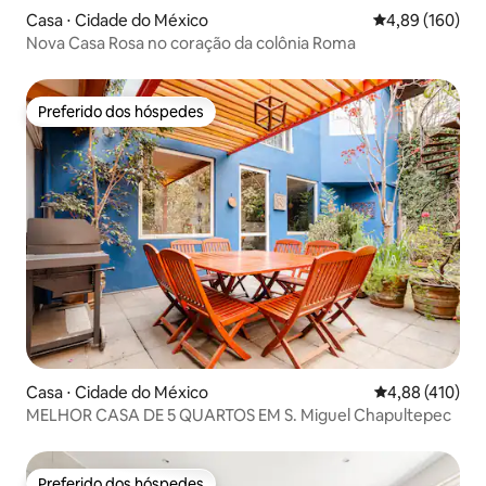
Casa ⋅ Cidade do México
4,89 de uma av
4,89 (160)
Nova Casa Rosa no coração da colônia Roma
Preferido dos hóspedes
Preferido dos hóspedes
Casa ⋅ Cidade do México
4,88 de uma av
4,88 (410)
MELHOR CASA DE 5 QUARTOS EM S. Miguel Chapultepec
Preferido dos hóspedes