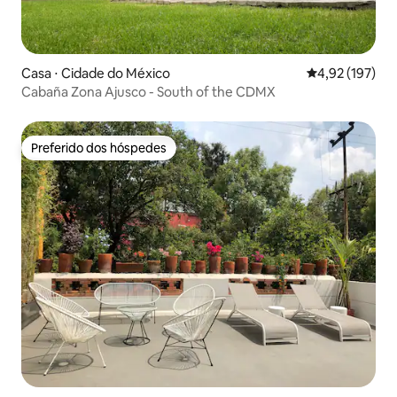
Casa ⋅ Cidade do México
4,92 de uma av
4,92 (197)
Cabaña Zona Ajusco - South of the CDMX
Preferido dos hóspedes
Preferido dos hóspedes