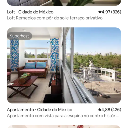
Loft ⋅ Cidade do México
4,97 de uma av
4,97 (326)
Loft Remedios com pôr do sol e terraço privativo
Superhost
Superhost
Apartamento ⋅ Cidade do México
4,88 de uma av
4,88 (426)
Apartamento com vista para a esquina no centro histórico
Juarez52/601