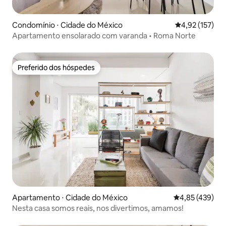
Condomínio ⋅ Cidade do México
4,92 de uma av
4,92 (157)
Apartamento ensolarado com varanda • Roma Norte
Preferido dos hóspedes
Preferido dos hóspedes
Apartamento ⋅ Cidade do México
4,85 de uma av
4,85 (439)
Nesta casa somos reais, nos divertimos, amamos!