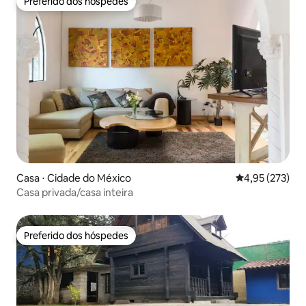
Preferido dos hóspedes
Preferido dos hóspedes
Casa ⋅ Cidade do México
4,95 de uma av
4,95 (273)
Casa privada/casa inteira
Preferido dos hóspedes
Preferido dos hóspedes