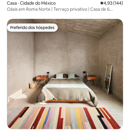
Casa ⋅ Cidade do México
4,93 de uma av
4,93 (144)
Oásis em Roma Norte | Terraço privativo | Casa de 6
quartos
Preferido dos hóspedes
Preferido dos hóspedes