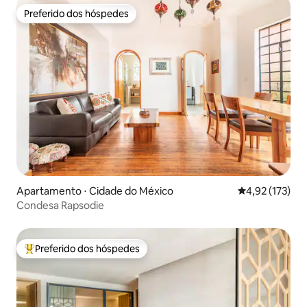
Preferido dos hóspedes
Preferido dos hóspedes
Apartamento ⋅ Cidade do México
4,92 de uma av
4,92 (173)
Condesa Rapsodie
Preferido dos hóspedes
Entre os melhores preferidos dos hóspedes