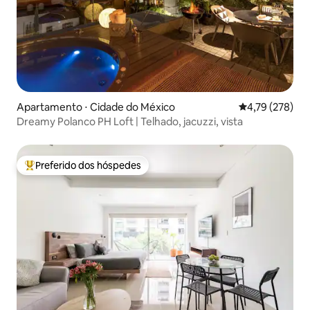
Apartamento ⋅ Cidade do México
4,79 de uma av
4,79 (278)
Dreamy Polanco PH Loft | Telhado, jacuzzi, vista
Preferido dos hóspedes
Entre os melhores preferidos dos hóspedes