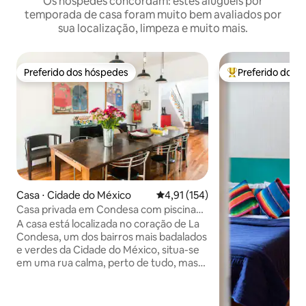
Os hóspedes concordam: estes aluguéis por
temporada de casa foram muito bem avaliados por
sua localização, limpeza e muito mais.
Preferido dos hóspedes
Preferido dos 
Preferido dos hóspedes
Entre os melhore
Casa ⋅ Cidade do México
4,91 de uma avaliação média de 
4,91 (154)
Casa privada em Condesa com piscina
em rua calma
A casa está localizada no coração de La
Condesa, um dos bairros mais badalados
e verdes da Cidade do México, situa-se
em uma rua calma, perto de tudo, mas
longe do barulho. A casa tem três
quartos, todos com banheiros privativos,
uma piscina privativa, dois escritórios