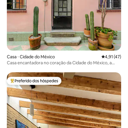
Casa ⋅ Cidade do México
4,91 de uma a
4,91 (47)
Casa encantadora no coração da Cidade do México, a
poucos passos de tudo! 2 quartos
Preferido dos hóspedes
Entre os melhores preferidos dos hóspedes