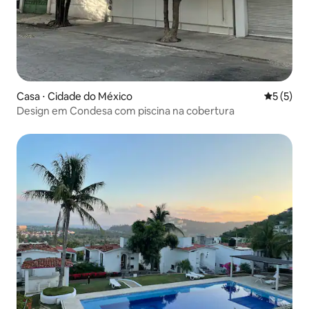
Casa ⋅ Cidade do México
5 de uma 
5 (5)
Design em Condesa com piscina na cobertura