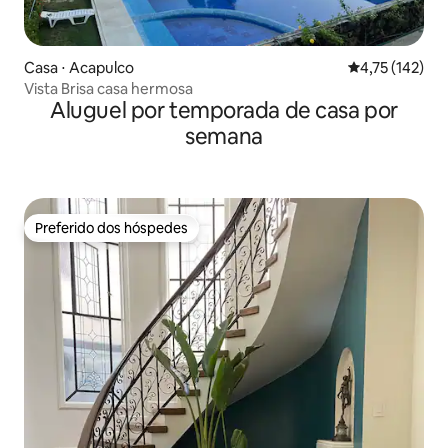
Casa ⋅ Acapulco
4,75 de uma av
4,75 (142)
Vista Brisa casa hermosa
Aluguel por temporada de casa por
semana
Preferido dos hóspedes
Preferido dos hóspedes