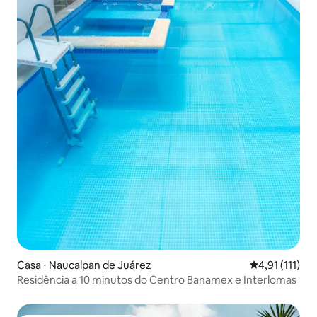
Casa ⋅ Naucalpan de Juárez
4,91 de uma a
4,91 (111)
Residência a 10 minutos do Centro Banamex e Interlomas