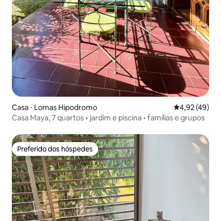
Casa ⋅ Lomas Hipodromo
4,92 de uma a
4,92 (49)
Casa Maya, 7 quartos • jardim e piscina • famílias e grupos
Preferido dos hóspedes
Preferido dos hóspedes