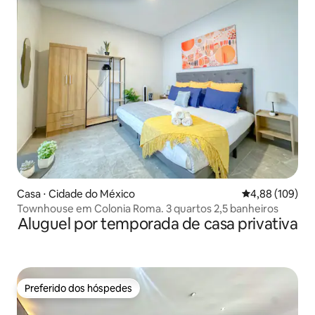
Casa ⋅ Cidade do México
4,88 de uma av
4,88 (109)
Townhouse em Colonia Roma. 3 quartos 2,5 banheiros
Aluguel por temporada de casa privativa
Preferido dos hóspedes
Preferido dos hóspedes