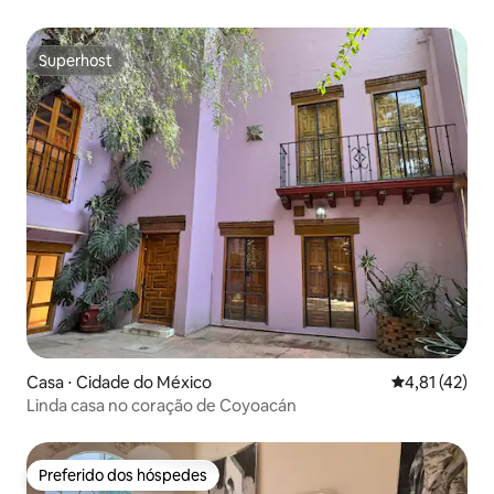
Superhost
Superhost
Casa ⋅ Cidade do México
4,81 de uma a
4,81 (42)
Linda casa no coração de Coyoacán
Preferido dos hóspedes
Preferido dos hóspedes