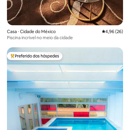
Casa ⋅ Cidade do México
4,96 de uma a
4,96 (26)
Piscina incrível no meio da cidade
Preferido dos hóspedes
Entre os melhores preferidos dos hóspedes