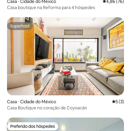
Casa ⋅ Cidade do México
4,86 de uma a
4,86 (76)
Casa boutique na Reforma para 4 hóspedes
Superhost
Superhost
Casa ⋅ Cidade do México
5 de uma 
5 (3)
Casa Boutique no coração de Coyoacán
Preferido dos hóspedes
Preferido dos hóspedes