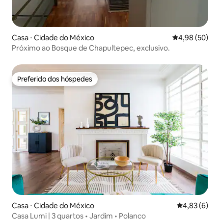
Casa ⋅ Cidade do México
4,98 de uma a
4,98 (50)
Próximo ao Bosque de Chapultepec, exclusivo.
Preferido dos hóspedes
Preferido dos hóspedes
Casa ⋅ Cidade do México
4,83 de uma 
4,83 (6)
Casa Lumi | 3 quartos • Jardim • Polanco