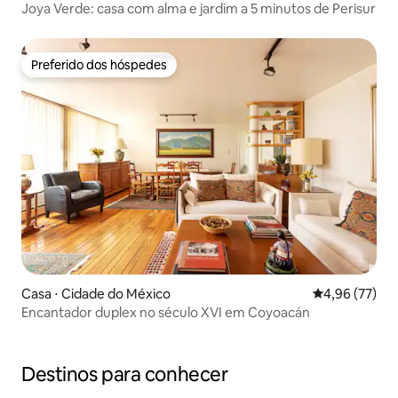
Joya Verde: casa com alma e jardim a 5 minutos de Perisur
Preferido dos hóspedes
Preferido dos hóspedes
Casa ⋅ Cidade do México
4,96 de uma a
4,96 (77)
Encantador duplex no século XVI em Coyoacán
Destinos para conhecer