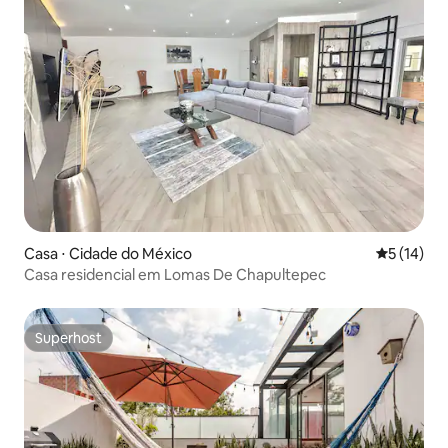
Casa ⋅ Cidade do México
5 de uma a
5 (14)
Casa residencial em Lomas De Chapultepec
Superhost
Superhost