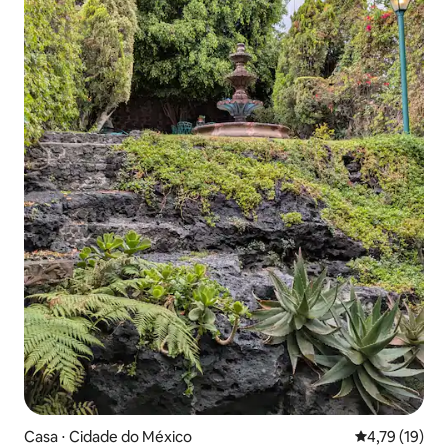
Casa ⋅ Cidade do México
4,79 de uma a
4,79 (19)