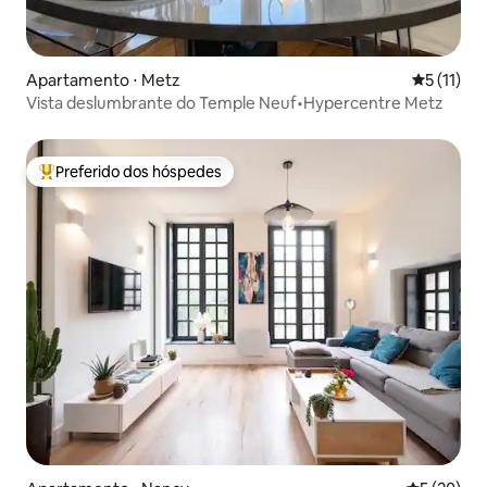
Apartamento ⋅ Metz
5 de uma a
5 (11)
Vista deslumbrante do Temple Neuf•Hypercentre Metz
Preferido dos hóspedes
Entre os melhores preferidos dos hóspedes