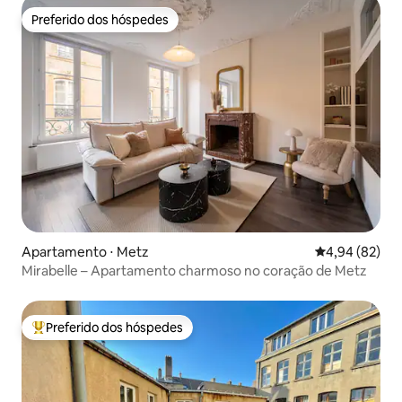
Preferido dos hóspedes
Preferido dos hóspedes
Apartamento ⋅ Metz
4,94 de uma a
4,94 (82)
Mirabelle – Apartamento charmoso no coração de Metz
Preferido dos hóspedes
Entre os melhores preferidos dos hóspedes