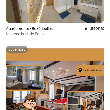
Apartamento ⋅ Rozérieulles
4,84 de uma av
4,84 (416)
Na casa da Marie Poppins.
Superhost
Superhost