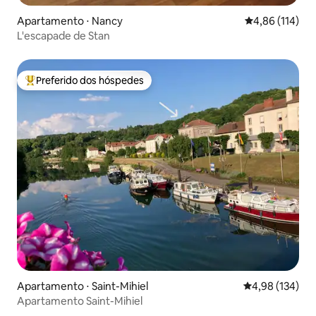
Apartamento ⋅ Nancy
4,86 de uma av
4,86 (114)
L'escapade de Stan
Preferido dos hóspedes
Entre os melhores preferidos dos hóspedes
Apartamento ⋅ Saint-Mihiel
4,98 de uma av
4,98 (134)
Apartamento Saint-Mihiel