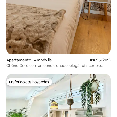
Apartamento ⋅ Amnéville
4,95 de uma ava
4,95 (209)
Chêne Doré com ar-condicionado, elegância, centro
turístico
Preferido dos hóspedes
Preferido dos hóspedes