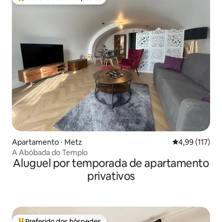
Entre os melhores preferidos dos hóspedes
Apartamento ⋅ Metz
4,99 de uma av
4,99 (117)
A Abóbada do Templo
Aluguel por temporada de apartamento
privativos
Preferido dos hóspedes