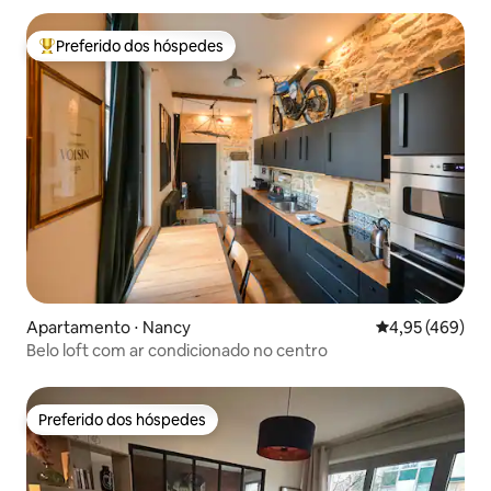
Preferido dos hóspedes
Entre os melhores preferidos dos hóspedes
Apartamento ⋅ Nancy
4,95 de uma av
4,95 (469)
Belo loft com ar condicionado no centro
Preferido dos hóspedes
Preferido dos hóspedes