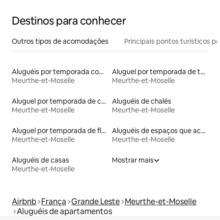
Destinos para conhecer
Outros tipos de acomodações
Principais pontos turísticos po
Aluguéis por temporada com café da manhã
Aluguel por temporada de townhouses
Meurthe-et-Moselle
Meurthe-et-Moselle
Aluguel por temporada de casas de hóspedes
Aluguéis de chalés
Meurthe-et-Moselle
Meurthe-et-Moselle
Aluguel por temporada de flats
Aluguéis de espaços que aceitam animais de estimação
Meurthe-et-Moselle
Meurthe-et-Moselle
Aluguéis de casas
Mostrar mais
Meurthe-et-Moselle
Airbnb
França
Grande Leste
Meurthe-et-Moselle
Aluguéis de apartamentos