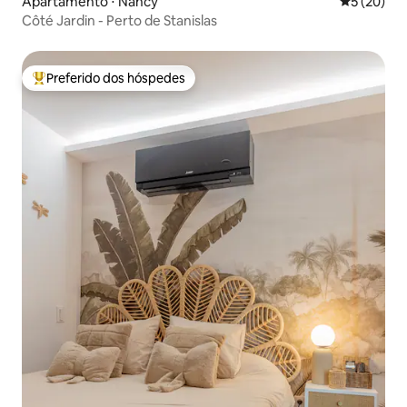
Apartamento ⋅ Nancy
5 de uma a
5 (20)
Côté Jardin - Perto de Stanislas
Preferido dos hóspedes
Entre os melhores preferidos dos hóspedes