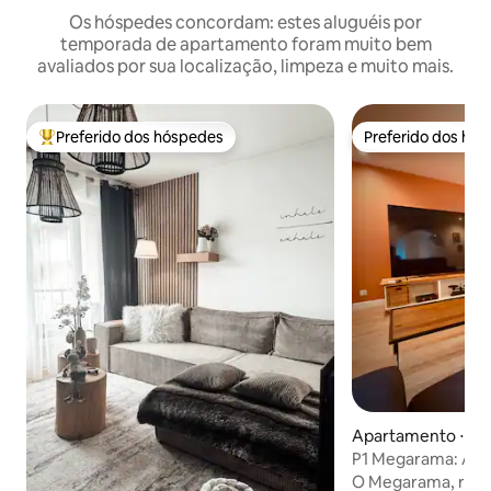
Os hóspedes concordam: estes aluguéis por
temporada de apartamento foram muito bem
avaliados por sua localização, limpeza e muito mais.
Preferido dos hóspedes
Preferido dos hó
Entre os melhores preferidos dos hóspedes
Preferido dos hó
Apartamento ⋅ Na
P1 Megarama: A
jacuzzi, perto da 
O Megarama, rara