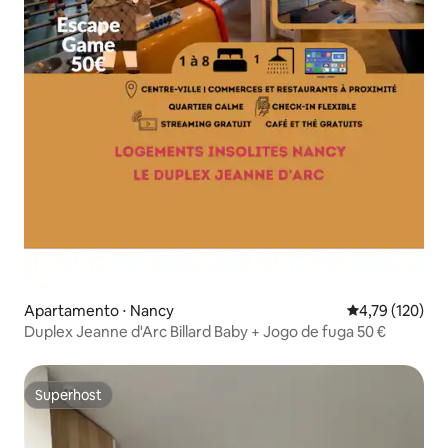
Apartamento ⋅ Nancy
4,79 de uma av
4,79 (120)
Duplex Jeanne d'Arc Billard Baby + Jogo de fuga 50 €
Superhost
Superhost