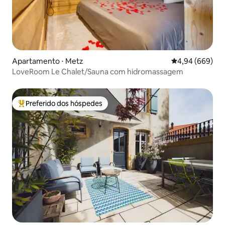
Apartamento ⋅ Metz
4,94 de uma ava
4,94 (669)
LoveRoom Le Chalet/Sauna com hidromassagem
Preferido dos hóspedes
Entre os melhores preferidos dos hóspedes