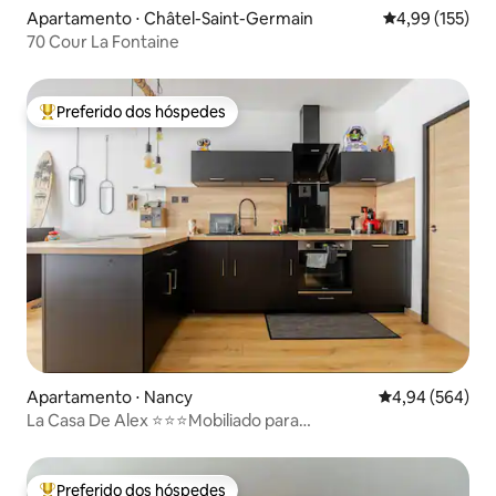
Apartamento ⋅ Châtel-Saint-Germain
4,99 de uma av
4,99 (155)
70 Cour La Fontaine
Preferido dos hóspedes
Entre os melhores preferidos dos hóspedes
Apartamento ⋅ Nancy
4,94 de uma ava
4,94 (564)
La Casa De Alex ⭐️⭐️⭐️Mobiliado para
turismo/Estacionamento 🚗
Preferido dos hóspedes