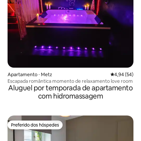
Apartamento ⋅ Metz
4,94 de uma a
4,94 (54)
Escapada romântica momento de relaxamento love room
Aluguel por temporada de apartamento
com hidromassagem
Preferido dos hóspedes
Preferido dos hóspedes