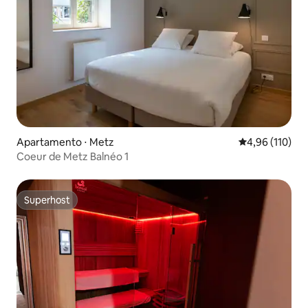
Apartamento ⋅ Metz
4,96 de uma av
4,96 (110)
Coeur de Metz Balnéo 1
Superhost
Superhost