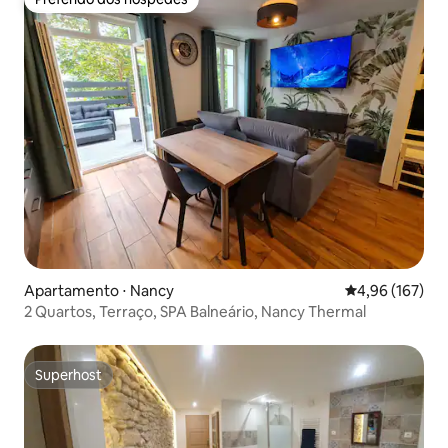
Preferido dos hóspedes
Apartamento ⋅ Nancy
4,96 de uma av
4,96 (167)
2 Quartos, Terraço, SPA Balneário, Nancy Thermal
Superhost
Superhost