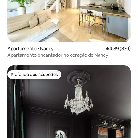
Apartamento ⋅ Nancy
4,89 de uma ava
4,89 (330)
Apartamento encantador no coração de Nancy
Preferido dos hóspedes
Preferido dos hóspedes