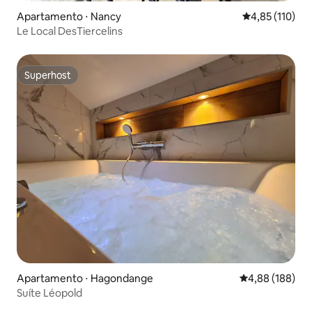
Apartamento ⋅ Nancy
4,85 de uma av
4,85 (110)
Le Local DesTiercelins
Superhost
Superhost
Apartamento ⋅ Hagondange
4,88 de uma av
4,88 (188)
Suíte Léopold