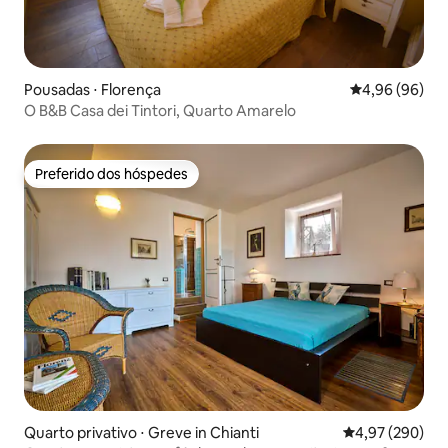
Pousadas ⋅ Florença
4,96 de uma av
4,96 (96)
O B&B Casa dei Tintori, Quarto Amarelo
Preferido dos hóspedes
Preferido dos hóspedes
Quarto privativo ⋅ Greve in Chianti
4,97 de uma ava
4,97 (290)