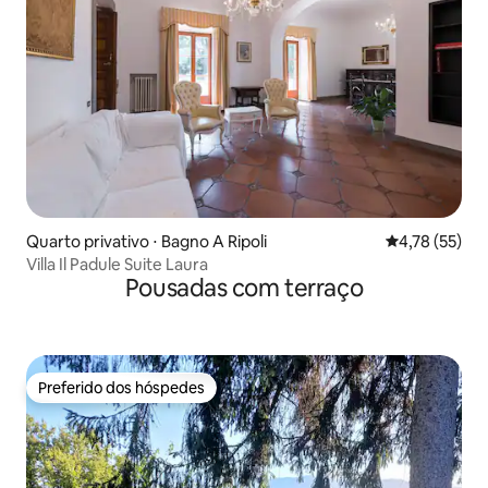
Quarto privativo ⋅ Bagno A Ripoli
4,78 de uma a
4,78 (55)
Villa Il Padule Suite Laura
Pousadas com terraço
Preferido dos hóspedes
Preferido dos hóspedes