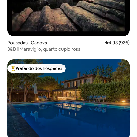
Pousadas ⋅ Canova
4,93 de uma ava
4,93 (936)
B&B il Maraviglio, quarto duplo rosa
Preferido dos hóspedes
Entre os melhores preferidos dos hóspedes