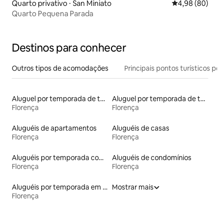
Quarto privativo ⋅ San Miniato
4,98 de uma av
4,98 (80)
Quarto Pequena Parada
Destinos para conhecer
Outros tipos de acomodações
Principais pontos turísticos po
Aluguel por temporada de tendas
Aluguel por temporada de townhouses
Florença
Florença
Aluguéis de apartamentos
Aluguéis de casas
Florença
Florença
Aluguéis por temporada com cama de altura acessível
Aluguéis de condomínios
Florença
Florença
Aluguéis por temporada em resorts
Mostrar mais
Florença