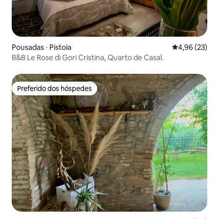
Pousadas ⋅ Pistoia
4,96 de uma a
4,96 (23)
B&B Le Rose di Gori Cristina, Quarto de Casal.
Preferido dos hóspedes
Preferido dos hóspedes