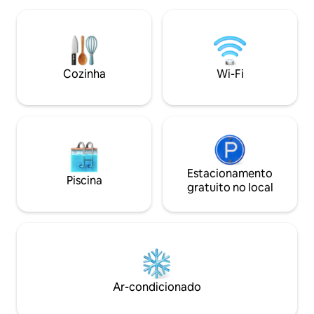
aristocrática para 
propriedade não serve café da manhã.
Mergulhe na rica t
No entanto, na chegada, teremos todo o
onde cada detalhe
prazer em receber você com uma
esplendor. Serviço
deliciosa CESTA DE BOAS-VINDAS
no local. Estacion
contendo tudo o que você precisa para
Cozinha
Wi-Fi
o café da manhã.
Estacionamento
Piscina
gratuito no local
Ar-condicionado