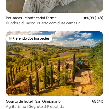
Pousadas ⋅ Montecatini Terme
4,99 de uma av
4,99 (148)
Il Podere di Tacito, quarto com duas camas 2
Preferido dos hóspedes
Entre os melhores preferidos dos hóspedes
Quarto de hotel ⋅ San Gimignano
5 de uma a
5 (74)
Agriturismo Il Segreto di Pietrafitta