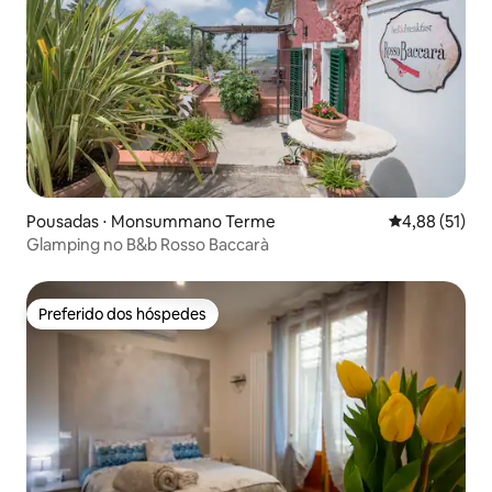
Pousadas ⋅ Monsummano Terme
4,88 de uma a
4,88 (51)
Glamping no B&b Rosso Baccarà
Preferido dos hóspedes
Preferido dos hóspedes