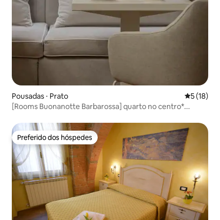
Pousadas ⋅ Prato
5 de uma a
5 (18)
[Rooms Buonanotte Barbarossa] quarto no centro*...
Preferido dos hóspedes
Preferido dos hóspedes