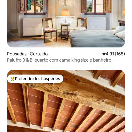
Pousadas ⋅ Certaldo
4,91 de uma av
4,91 (168)
Paluffo B & B, quarto com cama king size e banheiro
privativo...
Preferido dos hóspedes
Entre os melhores preferidos dos hóspedes