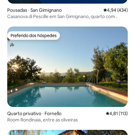
Pousadas ⋅ San Gimignano
4,94 de uma av
4,94 (434)
Casanova di Pescille em San Gimignano, quarto com .
Preferido dos hóspedes
Preferido dos hóspedes
Quarto privativo ⋅ Fornello
4,81 de uma av
4,81 (113)
Room Rondinaia, entre as oliveiras