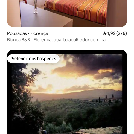
Pousadas ⋅ Florença
4,92 de uma av
4,92 (276)
Bianca B&B - Florença, quarto acolhedor com ba...
Preferido dos hóspedes
Preferido dos hóspedes