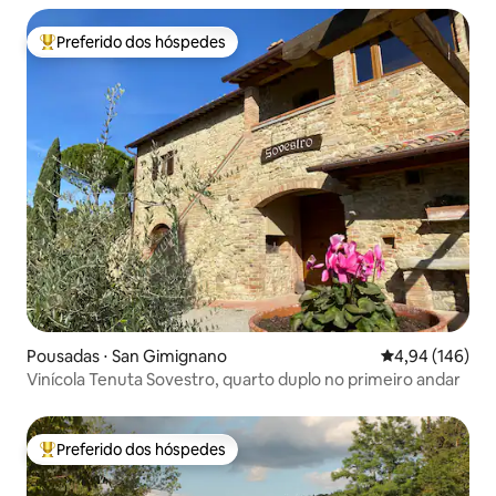
Preferido dos hóspedes
Entre os melhores preferidos dos hóspedes
Pousadas ⋅ San Gimignano
4,94 de uma av
4,94 (146)
Vinícola Tenuta Sovestro, quarto duplo no primeiro andar
Preferido dos hóspedes
Entre os melhores preferidos dos hóspedes