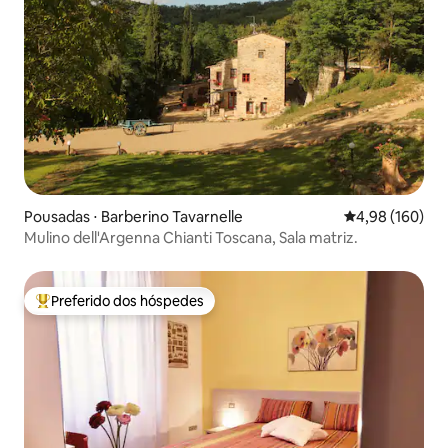
Pousadas ⋅ Barberino Tavarnelle
4,98 de uma av
4,98 (160)
Mulino dell'Argenna Chianti Toscana, Sala matriz.
Preferido dos hóspedes
Entre os melhores preferidos dos hóspedes