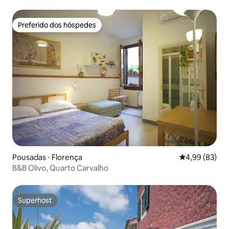
Preferido dos hóspedes
Preferido dos hóspedes
Pousadas ⋅ Florença
4,99 de uma a
4,99 (83)
B&B Olivo, Quarto Carvalho
Superhost
Superhost