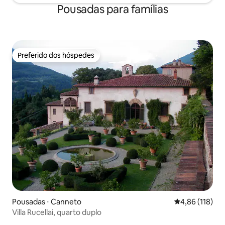
Pousadas para famílias
Preferido dos hóspedes
Preferido dos hóspedes
Pousadas ⋅ Canneto
4,86 de uma av
4,86 (118)
Villa Rucellai, quarto duplo