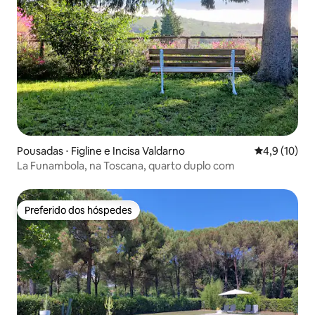
Pousadas ⋅ Figline e Incisa Valdarno
4,9 de uma a
4,9 (10)
La Funambola, na Toscana, quarto duplo com
Preferido dos hóspedes
Preferido dos hóspedes