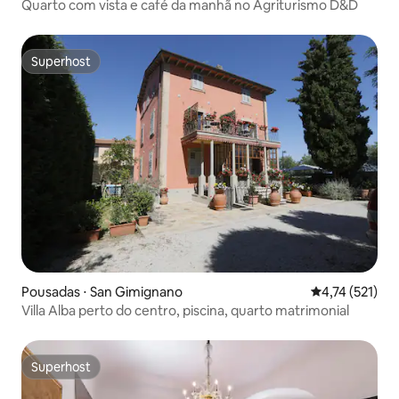
Quarto com vista e café da manhã no Agriturismo D&D
Superhost
Superhost
Pousadas ⋅ San Gimignano
4,74 de uma av
4,74 (521)
Villa Alba perto do centro, piscina, quarto matrimonial
Superhost
Superhost