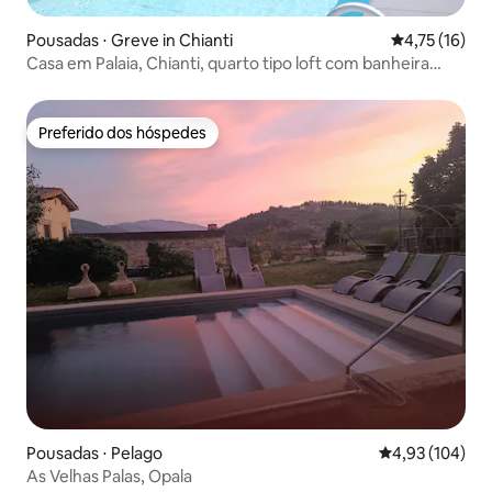
Pousadas ⋅ Greve in Chianti
4,75 de uma a
4,75 (16)
Casa em Palaia, Chianti, quarto tipo loft com banheira…
Preferido dos hóspedes
Preferido dos hóspedes
Pousadas ⋅ Pelago
4,93 de uma av
4,93 (104)
As Velhas Palas, Opala