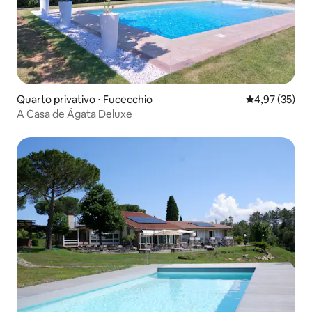
Quarto privativo ⋅ Fucecchio
4,97 de uma a
4,97 (35)
A Casa de Ágata Deluxe