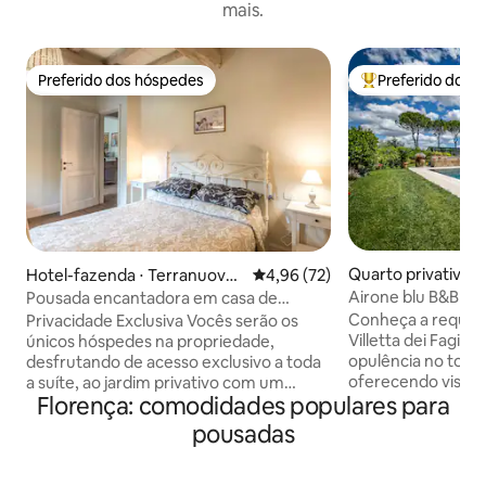
mais.
Preferido dos hóspedes
Preferido dos 
Preferido dos hóspedes
Entre os melhore
Quarto privativo ⋅
Hotel-fazenda ⋅ Terranuova
4,96 de uma avaliação média de
4,96 (72)
ipoli
Bracciolini
Airone blu B&B — p
Pousada encantadora em casa de
jacuzzi em Floren
fazenda na Toscana
Conheça a requint
Privacidade Exclusiva Vocês serão os
Villetta dei Fagian
únicos hóspedes na propriedade,
opulência no topo 
desfrutando de acesso exclusivo a toda
oferecendo vistas 
a suíte, ao jardim privativo com um
Florença: comodidades populares para
encantadoras cida
gazebo e a um encantador acesso direto
elegante refúgio 
ao riacho Ciuffenna. Um oásis de paz e
pousadas
harmoniosamente o
privacidade projetado para quem busca
com confortos c
uma estadia relaxante imersa na
proporcionando u
natureza. Cesta de boas-vindas A