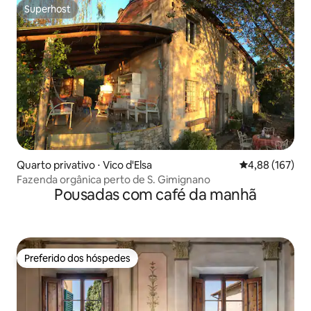
Superhost
Superhost
Quarto privativo ⋅ Vico d'Elsa
4,88 de uma av
4,88 (167)
Fazenda orgânica perto de S. Gimignano
Pousadas com café da manhã
Preferido dos hóspedes
Preferido dos hóspedes