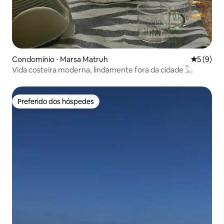
Condomínio ⋅ Marsa Matruh
5 de uma 
5 (9)
Vida costeira moderna, lindamente fora da cidade ​𓅓
Preferido dos hóspedes
Preferido dos hóspedes