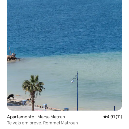
Apartamento ⋅ Marsa Matruh
4,91 de uma a
4,91 (11)
Te vejo em breve, Rommel Matrouh