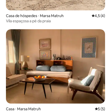
Casa de hóspedes ⋅ Marsa Matruh
4,5 de uma 
4,5 (4)
Vila espaçosa a pé da praia
Casa ⋅ Marsa Matruh
5 de uma 
5 (5)