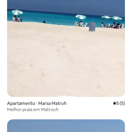
Apartamento ⋅ Marsa Matruh
5 de uma 
5 (5)
Melhor praia em Matrouh