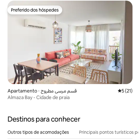
Preferido dos hóspedes
Preferido dos hóspedes
Apartamento ⋅ قسم مرسى مطروح
5 de uma a
5 (21)
Almaza Bay - Cidade de praia
Destinos para conhecer
Outros tipos de acomodações
Principais pontos turísticos po