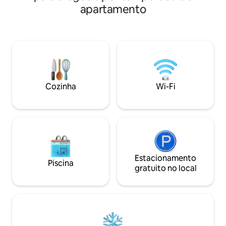
Luminárias e com
apartamento
Móveis modernos 
elegante e sofistic
velocidade: gratui
lazer. Localizado
com fácil acesso a 
restaurantes e en
Reserve sua estad
experimente confo
Cozinha
Wi-Fi
Estacionamento
Piscina
gratuito no local