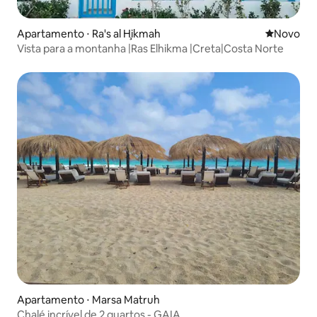
Apartamento ⋅ Ra's al Ḩikmah
Novo lugar
Novo
Vista para a montanha |Ras Elhikma |Creta|Costa Norte
Apartamento ⋅ Marsa Matruh
Chalé incrível de 2 quartos - GAIA