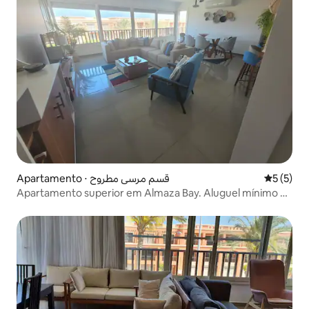
Apartamento ⋅ قسم مرسى مطروح
5 de uma 
5 (5)
Apartamento superior em Almaza Bay. Aluguel mínimo de
7 noites