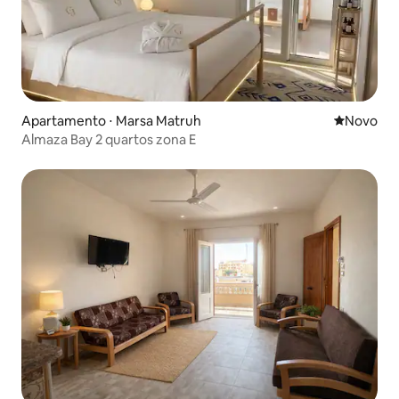
Apartamento ⋅ Marsa Matruh
Novo lugar
Novo
Almaza Bay 2 quartos zona E