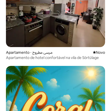
Apartamento ⋅ مرسي مطروح
Novo lugar
Novo
Apartamento de hotel confortável na vila de Sörtülage