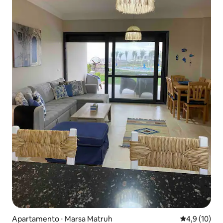
Apartamento ⋅ Marsa Matruh
4,9 de uma a
4,9 (10)