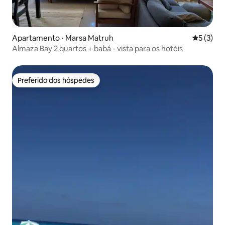
Apartamento ⋅ Marsa Matruh
5 de uma 
5 (3)
Almaza Bay 2 quartos + babá - vista para os hotéis
Preferido dos hóspedes
Preferido dos hóspedes