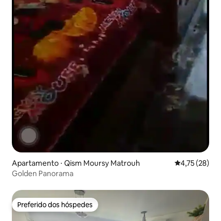
Apartamento ⋅ Qism Moursy Matrouh
4,75 de uma a
4,75 (28)
Golden Panorama
Preferido dos hóspedes
Preferido dos hóspedes