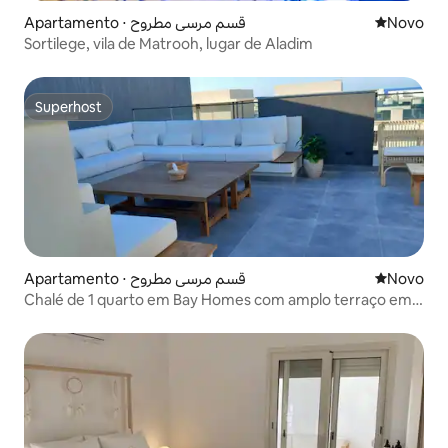
Apartamento ⋅ قسم مرسى مطروح
Novo lugar
Novo
Sortilege, vila de Matrooh, lugar de Aladim
Superhost
Superhost
Apartamento ⋅ قسم مرسى مطروح
Novo lugar
Novo
Chalé de 1 quarto em Bay Homes com amplo terraço em
Almaza Bay