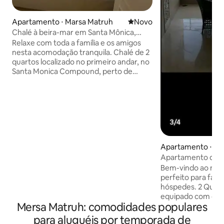
Apartamento ⋅ Marsa Matruh
Novo lugar para ficar
Novo
Chalé à beira-mar em Santa Mônica,
perto da Baía de Almaza
Relaxe com toda a família e os amigos
nesta acomodação tranquila. Chalé de 2
quartos localizado no primeiro andar, no
Santa Monica Compound, perto de
Almaza Bay, Silver Sands e Sidi Heneish.
Cozinha totalmente equipada, máquina
de lavar roupa. O complexo tem 9
piscinas, supermercado, restaurante de
praia e hospital. É tranquilo e silencioso,
mas muito perto de todos os passeios e
festas. Santa Mônica tem uma linda
Apartamento ⋅ Ma
praia, um dos pontos favoritos à beira-
mar do Egito. Restaurante de praia de
Apartamento de lu
tirar o fôlego com vista incrível para o
(apenas para famíl
Bem-vindo ao nos
mar
perfeito para famí
hóspedes. 2 Quart
equipado com cam
Mersa Matruh: comodidades populares
Camas: amplos tip
os hóspedes. 2 Ba
para aluguéis por temporada de