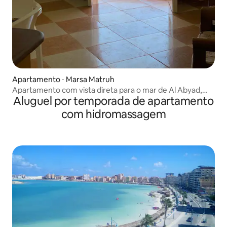
Apartamento ⋅ Marsa Matruh
Apartamento com vista direta para o mar de Al Abyad,
Aluguel por temporada de apartamento
dois quartos e dois banheiros
com hidromassagem