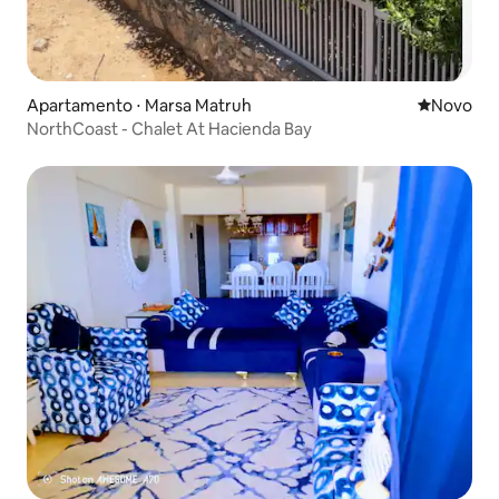
Apartamento ⋅ Marsa Matruh
Novo lugar
Novo
NorthCoast - Chalet At Hacienda Bay