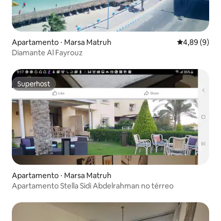
Apartamento ⋅ Marsa Matruh
4,89 de uma 
4,89 (9)
Diamante Al Fayrouz
Superhost
Superhost
Apartamento ⋅ Marsa Matruh
Apartamento Stella Sidi Abdelrahman no térreo