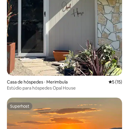
Casa de hóspedes ⋅ Merimbula
5 de uma a
5 (15)
Estúdio para hóspedes Opal House
Superhost
Superhost