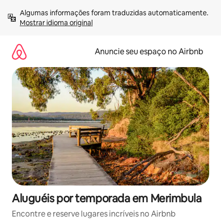
Pular
Algumas informações foram traduzidas automaticamente. 
para
Mostrar idioma original
o
conteúdo
Anuncie seu espaço no Airbnb
Aluguéis por temporada em Merimbula
Encontre e reserve lugares incríveis no Airbnb