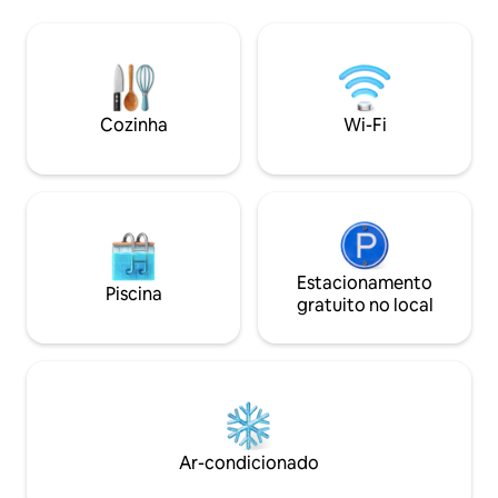
posicionado em uma área tranquila de
casa. A cozinha co
Merimbula, uma descida fácil de 10
forno ou fogão, m
minutos a pé de cafés, lojas, clubes e do
churrasqueira Web
calçadão. Aceitamos animais de
micro-ondas, gelad
estimação se o seu amado animal de
Oferecemos Wi-Fi g
estimação for amigo de cães e amigo de
Uma Thermomix (
Cozinha
Wi-Fi
humanos. Certifique-se de adicionar seu
disponível para us
animal de estimação à sua reserva.
estadia.
Estacionamento
Piscina
gratuito no local
Ar-condicionado