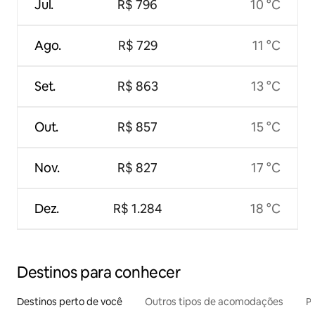
Jul.
R$ 796
10 °C
Ago.
R$ 729
11 °C
Set.
R$ 863
13 °C
Out.
R$ 857
15 °C
Nov.
R$ 827
17 °C
Dez.
R$ 1.284
18 °C
Destinos para conhecer
Destinos perto de você
Outros tipos de acomodações
Pr