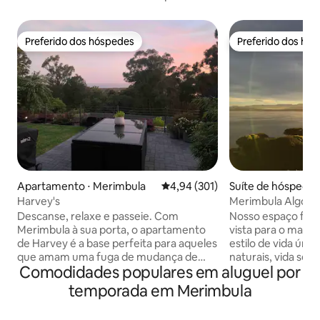
Preferido dos hóspedes
Preferido dos hó
Preferido dos hóspedes
Preferido dos hó
Apartamento ⋅ Merimbula
4,94 de uma avaliação média de 
4,94 (301)
Suíte de hóspedes
ula
Harvey's
Merimbula Algo Es
extraordinária
Descanse, relaxe e passeie. Com
Nosso espaço fica
Merimbula à sua porta, o apartamento
vista para o mar. 
de Harvey é a base perfeita para aqueles
estilo de vida úni
que amam uma fuga de mudança de
naturais, vida se
Comodidades populares em aluguel por
mar. Este espaço privado e
ar puro do oceano 
contemporâneo tem tudo o que você
caminhada da(s) p
temporada em Merimbula
precisa para uma estadia confortável e
espaço de saúde e
luxuosa. O Harvey está perfeitamente
estúdio independe