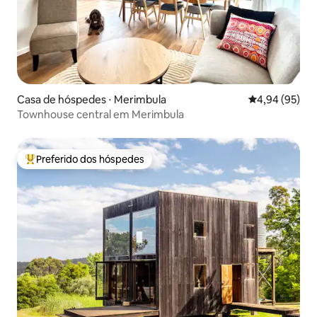
Casa de hóspedes ⋅ Merimbula
4,94 de uma a
4,94 (95)
Townhouse central em Merimbula
Preferido dos hóspedes
Entre os melhores preferidos dos hóspedes