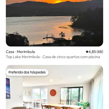
Casa ⋅ Merimbula
4,85 de uma a
4,85 (48)
Top Lake Merimbula - Casa de cinco quartos com piscina
Preferido dos hóspedes
Preferido dos hóspedes