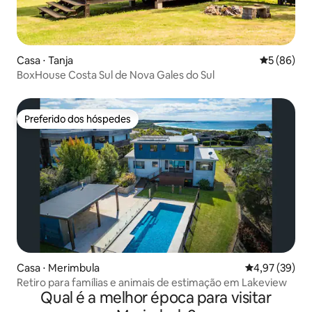
Casa ⋅ Tanja
5 de uma a
5 (86)
BoxHouse Costa Sul de Nova Gales do Sul
Preferido dos hóspedes
Preferido dos hóspedes
Casa ⋅ Merimbula
4,97 de uma a
4,97 (39)
Retiro para famílias e animais de estimação em Lakeview
Qual é a melhor época para visitar