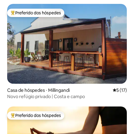
Preferido dos hóspedes
Entre os melhores preferidos dos hóspedes
Casa de hóspedes ⋅ Millingandi
5 de uma a
5 (17)
Novo refúgio privado | Costa e campo
Preferido dos hóspedes
Entre os melhores preferidos dos hóspedes