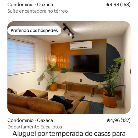
Condomínio ⋅ Oaxaca
4,98 de uma av
4,98 (168)
Suíte encantadora no térreo
Preferido dos hóspedes
Preferido dos hóspedes
Condomínio ⋅ Oaxaca
4,96 de uma av
4,96 (137)
Departamento Eucaliptos
Aluguel por temporada de casas para