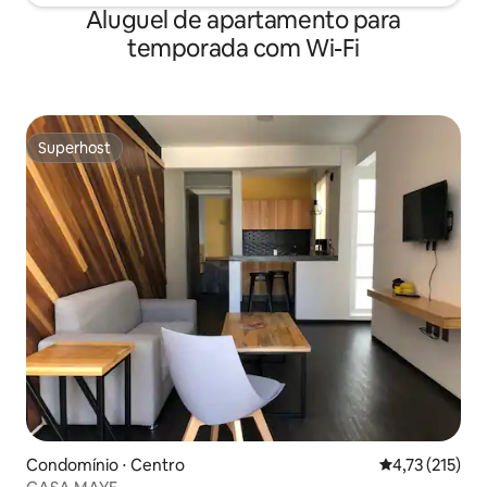
Aluguel de apartamento para
temporada com Wi-Fi
Superhost
Superhost
Condomínio ⋅ Centro
4,73 de uma av
4,73 (215)