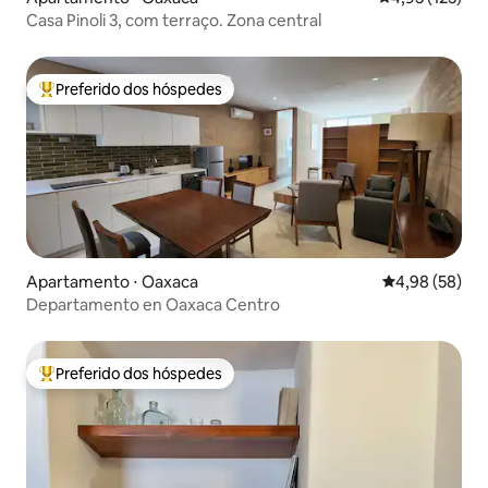
Casa Pinoli 3, com terraço. Zona central
Preferido dos hóspedes
Entre os melhores preferidos dos hóspedes
Apartamento ⋅ Oaxaca
4,98 de uma a
4,98 (58)
Departamento en Oaxaca Centro
Preferido dos hóspedes
Entre os melhores preferidos dos hóspedes