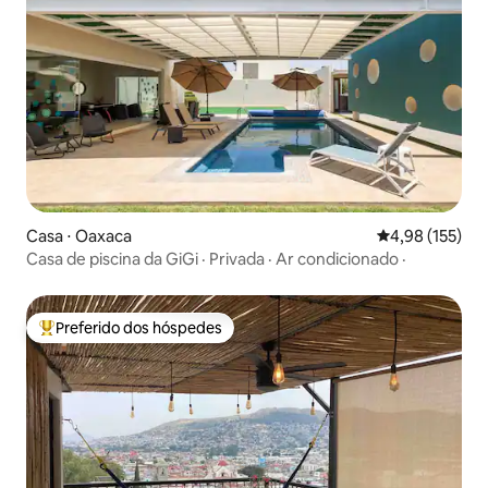
Casa ⋅ Oaxaca
4,98 de uma av
4,98 (155)
Casa de piscina da GiGi · Privada · Ar condicionado ·
Preferido dos hóspedes
Entre os melhores preferidos dos hóspedes