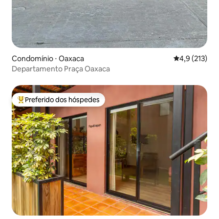
Condomínio ⋅ Oaxaca
4,9 de uma av
4,9 (213)
Departamento Praça Oaxaca
Preferido dos hóspedes
Entre os melhores preferidos dos hóspedes