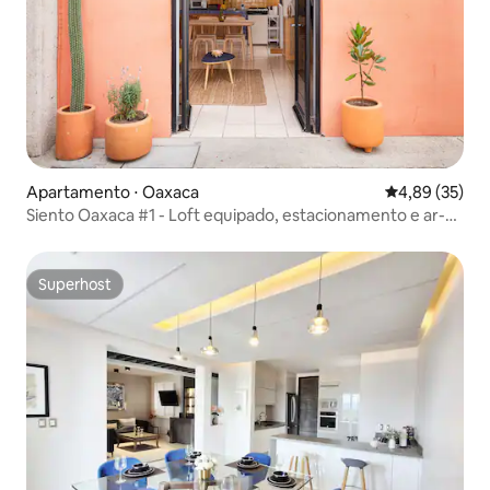
Apartamento ⋅ Oaxaca
4,89 de uma a
4,89 (35)
Siento Oaxaca #1 - Loft equipado, estacionamento e ar-
condicionado
Superhost
Superhost