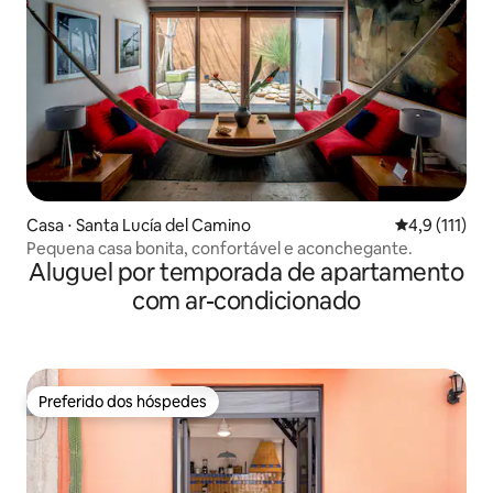
Casa ⋅ Santa Lucía del Camino
4,9 de uma av
4,9 (111)
Pequena casa bonita, confortável e aconchegante.
Aluguel por temporada de apartamento
com ar-condicionado
Preferido dos hóspedes
Preferido dos hóspedes