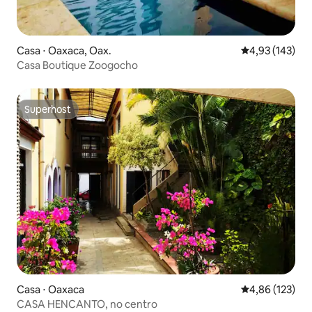
Casa ⋅ Oaxaca, Oax.
4,93 de uma av
4,93 (143)
Casa Boutique Zoogocho
Superhost
Superhost
Casa ⋅ Oaxaca
4,86 de uma av
4,86 (123)
CASA HENCANTO, no centro