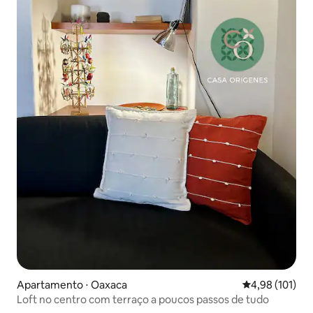
Apartamento ⋅ Oaxaca
4,98 de uma av
4,98 (101)
Loft no centro com terraço a poucos passos de tudo