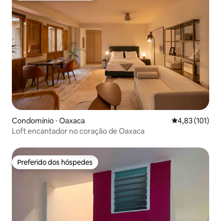
Condomínio ⋅ Oaxaca
4,83 de uma av
4,83 (101)
Loft encantador no coração de Oaxaca
Preferido dos hóspedes
Preferido dos hóspedes