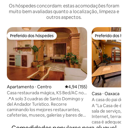
Os hóspedes concordam: estas acomodações foram
muito bem avaliadas quanto a localização, limpeza e
outros aspectos.
Preferido dos hóspedes
Preferido dos hó
Preferido dos hóspedes
Preferido dos hó
Apartamento ⋅ Centro
4,94 de uma avaliação média de 
4,94 (155)
Casa restaurada mágica, KS Bed/AC no
Casa ⋅ Oaxaca
coração de Oaxaca
📍A solo 3 cuadras de Santo Domingo y
A casa do pai dele.
del Andador Turístico. Recorre
A "La Casa de él p
caminando los mejores restaurantes,
sala de serviço, co
cafeterías, museos, galerías y bares de
Internet, terraço, 
Oaxaca. ✨ Casa recién restaurada que
casa é adequada p
fusiona diseño contemporáneo con la
de pessoas que q