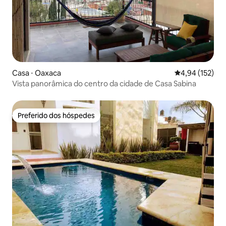
Casa ⋅ Oaxaca
4,94 de uma av
4,94 (152)
Vista panorâmica do centro da cidade de Casa Sabina
Preferido dos hóspedes
Preferido dos hóspedes