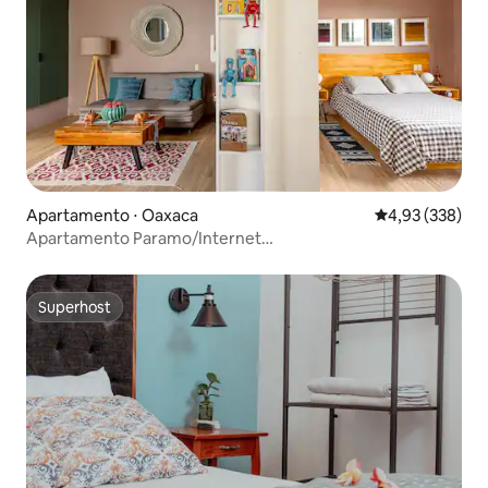
Apartamento ⋅ Oaxaca
4,93 de uma av
4,93 (338)
Apartamento Paramo/Internet
rápida/Design/Conforto/Equipado
Superhost
Superhost