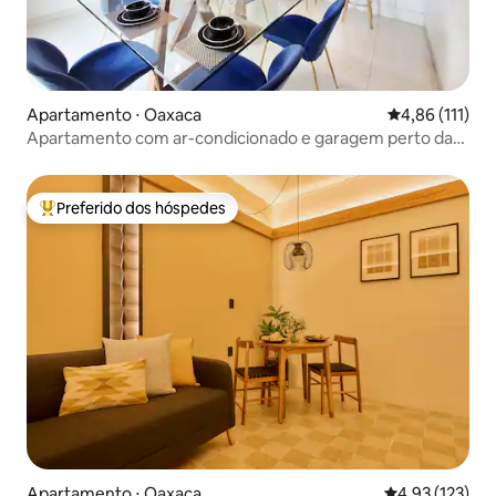
Apartamento ⋅ Oaxaca
4,86 de uma av
4,86 (111)
Apartamento com ar-condicionado e garagem perto da
calçada.
Preferido dos hóspedes
Entre os melhores preferidos dos hóspedes
Apartamento ⋅ Oaxaca
4,93 de uma av
4,93 (123)