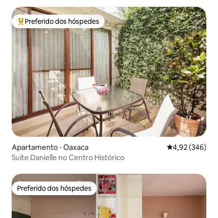
Preferido dos hóspedes
Entre os melhores preferidos dos hóspedes
Apartamento ⋅ Oaxaca
4,92 de uma ava
4,92 (346)
Suíte Danielle no Centro Histórico
Preferido dos hóspedes
Preferido dos hóspedes