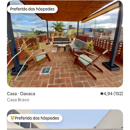
Preferido dos hóspedes
Preferido dos hóspedes
Casa ⋅ Oaxaca
4,94 de uma av
4,94 (102)
Casa Bravo
Preferido dos hóspedes
Entre os melhores preferidos dos hóspedes