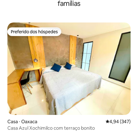
famílias
Preferido dos hóspedes
Preferido dos hóspedes
Casa ⋅ Oaxaca
4,94 de uma ava
4,94 (347)
Casa Azul Xochimilco com terraço bonito