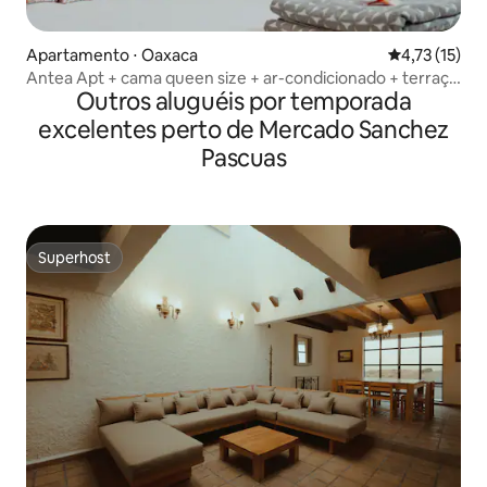
Apartamento ⋅ Oaxaca
4,73 de uma a
4,73 (15)
Antea Apt + cama queen size + ar-condicionado + terraço
Outros aluguéis por temporada
+ estúdio
excelentes perto de Mercado Sanchez
Pascuas
Superhost
Superhost