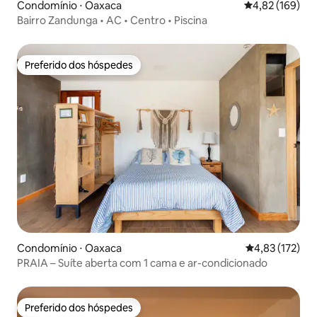
Condomínio ⋅ Oaxaca
4,82 de uma av
4,82 (169)
Bairro Zandunga • AC • Centro • Piscina
Preferido dos hóspedes
Preferido dos hóspedes
Condomínio ⋅ Oaxaca
4,83 de uma av
4,83 (172)
PRAIA – Suíte aberta com 1 cama e ar-condicionado
Preferido dos hóspedes
Preferido dos hóspedes