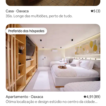
Casa ⋅ Oaxaca
5 de uma 
5 (3)
3Sis. Longe das multidões, perto de tudo.
Preferido dos hóspedes
Preferido dos hóspedes
Apartamento ⋅ Oaxaca
4,91 de uma a
4,91 (89)
Ótima localização e design estúdio no centro da cidade