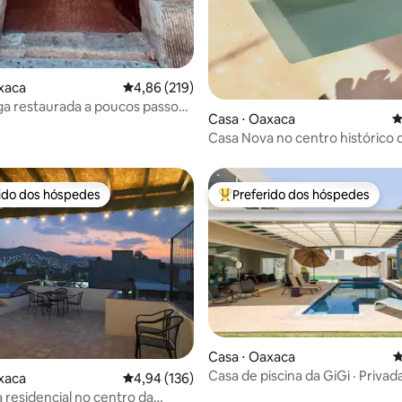
xaca
4,86 de uma avaliação média de 5, 219 avalia
4,86 (219)
ga restaurada a poucos passos
Casa ⋅ Oaxaca
4
Casa Nova no centro histórico
rido dos hóspedes
Preferido dos hóspedes
 melhores preferidos dos hóspedes
Entre os melhores preferidos d
Casa ⋅ Oaxaca
4
Casa de piscina da GiGi · Privada
édia de 5, 261 avaliações
xaca
4,94 de uma avaliação média de 5, 136 avalia
4,94 (136)
condicionado ·
a residencial no centro da