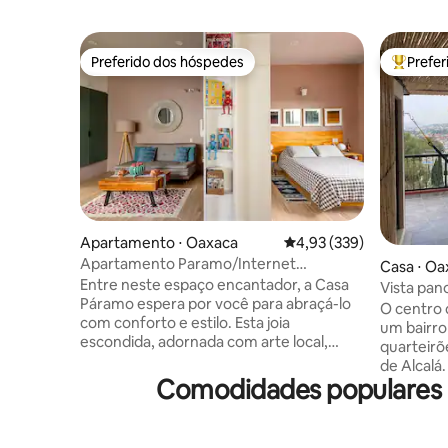
Preferido dos hóspedes
Prefe
Preferido dos hóspedes
Entre os
Apartamento ⋅ Oaxaca
4,93 de uma avaliação m
4,93 (339)
Apartamento Paramo/Internet
Casa ⋅ Oa
rápida/Design/Conforto/Equipado
Entre neste espaço encantador, a Casa
Vista pan
Páramo espera por você para abraçá-lo
Casa Sabi
O centro 
com conforto e estilo. Esta joia
um bairro
escondida, adornada com arte local,
quarteirõ
instantaneamente faz você se sentir em
de Alcalá.
casa. Perto do centro da cidade(10
Comodidades populares 
remodelad
minutos de carro ou 20 minutos a pé
quartos c
descendo a colina) A Casa Páramo
ventilado
convida você a descobrir o coração da
completos.