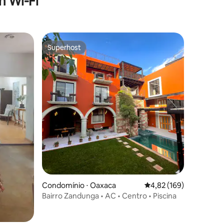
 Wi-Fi
Superhost
Superhost
ções
Condomínio ⋅ Oaxaca
4,82 de uma avaliação 
4,82 (169)
Bairro Zandunga • AC • Centro • Piscina