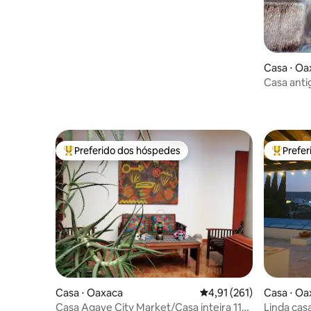
Casa ⋅ Oa
Casa anti
do Zócalo
Preferido dos hóspedes
Prefe
Entre os melhores preferidos dos hóspedes
Entre os
Casa ⋅ Oaxaca
4,91 de uma avaliação m
4,91 (261)
Casa ⋅ Oa
Casa Agave City Market/Casa inteira 11
Linda cas