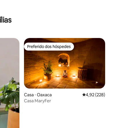
ções
lias
Preferido dos hóspedes
os hóspedes
Preferido dos hóspedes
Casa ⋅ Oaxaca
4,92 de uma avaliação 
4,92 (228)
Casa MaryFer