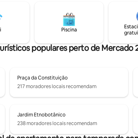
equipada ✔ Amplia sala y comedo
 do terraço privativo é de tirar
CASA Espíritu Fuego disfrutará
e se você olhar na direção
comodidad, diseño y una ubica
derá ver Monte Albán. Nossa
privilegiada para descubrir la ci
o de Oaxaca brilha através de
nos vemos pronto en Oaxaca. 
Estac
urais e alebrijes de artistas
i
Piscina
gratui
é breve!
urísticos populares perto de Mercad
Praça da Constituição
217 moradores locais recomendam
Jardim Etnobotânico
238 moradores locais recomendam