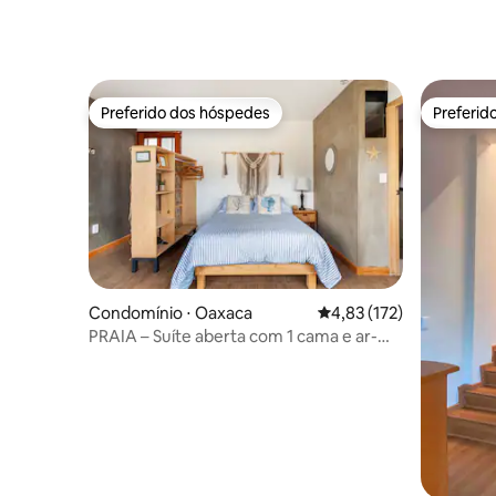
Preferido dos hóspedes
Preferid
Preferido dos hóspedes
Preferid
Condomínio ⋅ Oaxaca
4,83 de uma avaliação m
4,83 (172)
PRAIA – Suíte aberta com 1 cama e ar-
condicionado