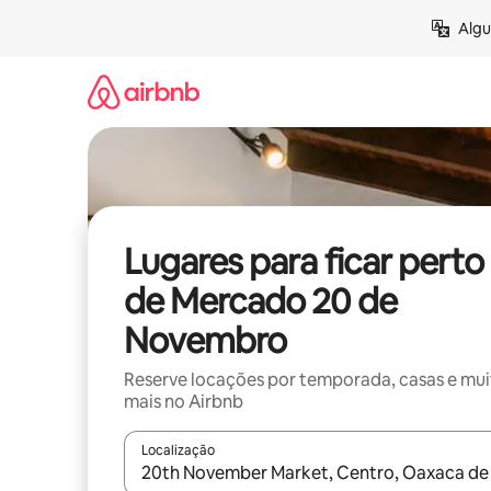
Pular
Algu
para
o
conteúdo
Lugares para ficar perto
de Mercado 20 de
Novembro
Reserve locações por temporada, casas e mu
mais no Airbnb
Localização
Quando os resultados estiverem disponíveis, expl