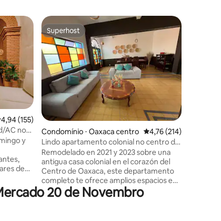
Apartame
Superhost
Prefe
Superhost
Entre o
"Azucena
Apartam
reformad
centro da
de Oaxaca
metros d
Nos arre
encontrar
Zócalo, c
,94 de uma avaliação média de 5, 155 avaliações
4,94 (155)
supermerc
ed/AC no
ções
Condomínio ⋅ Oaxaca centro
4,76 de uma avaliação 
4,76 (214)
carros, bancos, e
omingo y
pessoas p
Lindo apartamento colonial no centro de
possui co
Oax
Remodelado en 2021 y 2023 sobre una
antes,
estar, qu
antigua casa colonial en el corazón del
bares de
banheiro
Centro de Oaxaca, este departamento
completo te ofrece amplios espacios en
con la
 Mercado 20 de Novembro
4 habitaciones, sala comedor, cocina
integral, 2 baños completos, balcón,
ire
jardín subterráneo y un gran patio
mente
interior. Cuenta con una ubicación