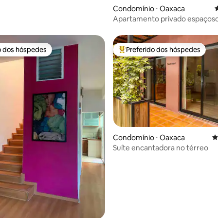
Condomínio ⋅ Oaxaca
4
Apartamento privado espaços
centro de Oaxaca
o dos hóspedes
Preferido dos hóspedes
o dos hóspedes
Entre os melhores preferidos d
édia de 5, 172 avaliações
Condomínio ⋅ Oaxaca
4
Suíte encantadora no térreo