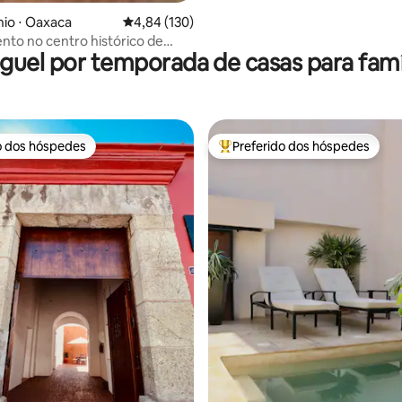
io ⋅ Oaxaca
4,84 de uma avaliação média de 5, 130 avalia
4,84 (130)
to no centro histórico de
guel por temporada de casas para famí
o dos hóspedes
Preferido dos hóspedes
o dos hóspedes
Entre os melhores preferidos d
édia de 5, 328 avaliações