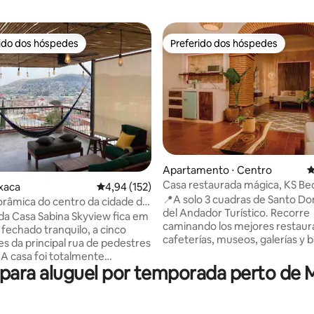
rido dos hóspedes
Preferido dos hóspedes
 melhores preferidos dos hóspedes
Preferido dos hóspedes
édia de 5, 339 avaliações
Apartamento ⋅ Centro
4
Casa restaurada mágica, KS B
xaca
4,94 de uma avaliação média de 5, 152 avalia
4,94 (152)
coração de Oaxaca
📍A solo 3 cuadras de Santo D
orâmica do centro da cidade de
del Andador Turístico. Recorre
na
da Casa Sabina Skyview fica em
caminando los mejores restaur
 fechado tranquilo, a cinco
cafeterías, museos, galerías y 
es da principal rua de pedestres
Oaxaca. ✨ Casa recién restaurada que
 A casa foi totalmente
fusiona diseño contemporáneo 
para aluguel por temporada perto de
a em 2021. Existem dois
esencia oaxaqueña. ✔ Cama King Size
om camas queen size e
con colchón memory foam ✔ A
res de teto, e dois banheiros
acondicionado ✔ Cocina total
 A vista da cidade e da Igreja