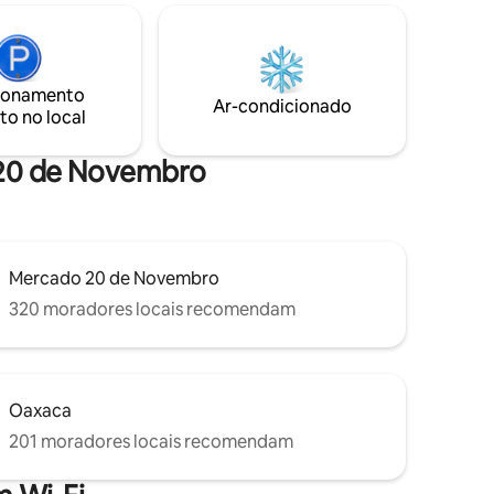
r En
excepcional a 5 min caminando del
s
famoso mercado 20 de Noviembre y el
ción
mercado de artesanías. A 3 cuadras del
udad a pie,
Zócalo y a 5 cuadras de Santo Domingo.
✨
ionamento
Cuenta con estacionamiento gratuito a
Ar-condicionado
to no local
solo 3 cuadras.
o 20 de Novembro
Mercado 20 de Novembro
320 moradores locais recomendam
Oaxaca
201 moradores locais recomendam