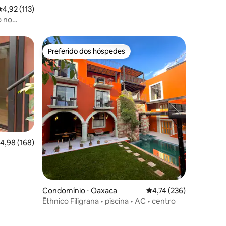
,92 de uma avaliação média de 5, 113 avaliações
4,92 (113)
o no
Preferido dos hóspedes
os hóspedes
Preferido dos hóspedes
,98 de uma avaliação média de 5, 168 avaliações
4,98 (168)
Condomínio ⋅ Oaxaca
4,74 de uma avaliação 
4,74 (236)
Ēthnico Filigrana • piscina • AC • centro