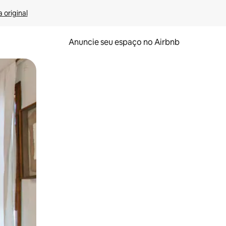
 original
Anuncie seu espaço no Airbnb
 deslizando o dedo na tela.