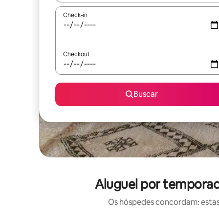
Check-in
Checkout
Buscar
Aluguel por tempora
Os hóspedes concordam: estas