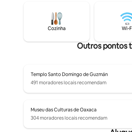
cidade A vista panorâmica que o terraço
de Soledad
tem da cidade se desenrola diante de
o fôlego, 
você, criando um cenário espetacular
certa, po
para seus momentos de relaxamento.
apreciaçã
Transforme a Casa Páramo em seu
todos os m
Cozinha
Wi-F
refúgio pessoal. Reserve sua fatia do
locais. At
paraíso hoje!
Outros pontos t
Templo Santo Domingo de Guzmán
491 moradores locais recomendam
Museu das Culturas de Oaxaca
304 moradores locais recomendam