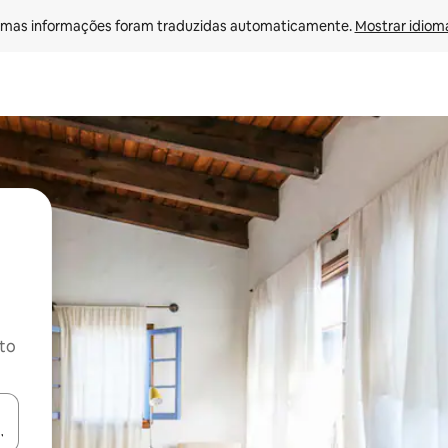
mas informações foram traduzidas automaticamente. 
Mostrar idioma
ito
ore-os usando as seta para cima e para baixo do teclado ou tocando e