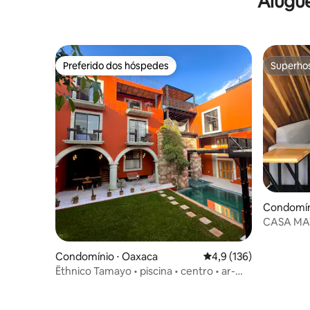
Alugu
Preferido dos hóspedes
Superho
Preferido dos hóspedes
Superho
Condomín
CASA MA
Condomínio ⋅ Oaxaca
4,9 de uma avaliação m
4,9 (136)
Ēthnico Tamayo • piscina • centro • ar-
condicionado