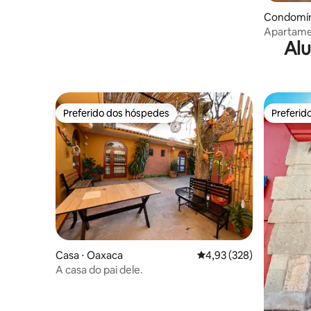
Condomín
Apartamen
Alu
Oaxaca
Preferido dos hóspedes
Preferid
Preferido dos hóspedes
Preferid
Casa ⋅ Oaxaca
4,93 de uma avaliação m
4,93 (328)
A casa do pai dele.