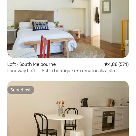
Loft ⋅ South Melbourne
4,86 de uma av
4,86 (574)
Laneway Loft — Estilo boutique em uma localização
privilegiada
Superhost
Superhost