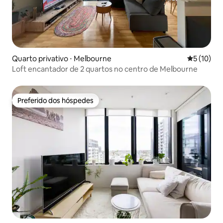
Quarto privativo ⋅ Melbourne
5 de uma a
5 (10)
Loft encantador de 2 quartos no centro de Melbourne
Preferido dos hóspedes
Preferido dos hóspedes