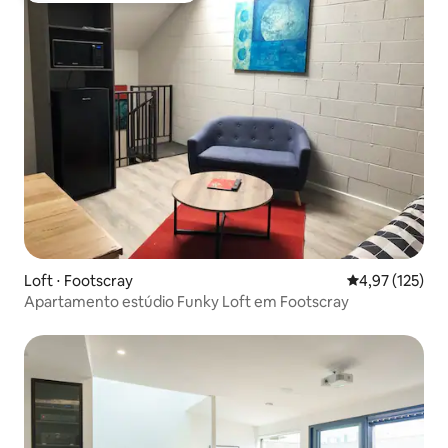
Loft ⋅ Footscray
4,97 de uma av
4,97 (125)
Apartamento estúdio Funky Loft em Footscray