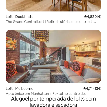
Loft ⋅ Docklands
4,82 de uma a
4,82 (44)
The Grand Central Loft | Retiro histórico no centro da
cidade
Loft ⋅ Melbourne
4,74 de uma av
4,74 (134)
Apto único em Manhattan + Foxtel no centro de
Aluguel por temporada de lofts com
Melbourne
lavadora e secadora