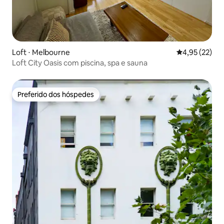
Loft ⋅ Melbourne
4,95 de uma a
4,95 (22)
Loft City Oasis com piscina, spa e sauna
Preferido dos hóspedes
Preferido dos hóspedes