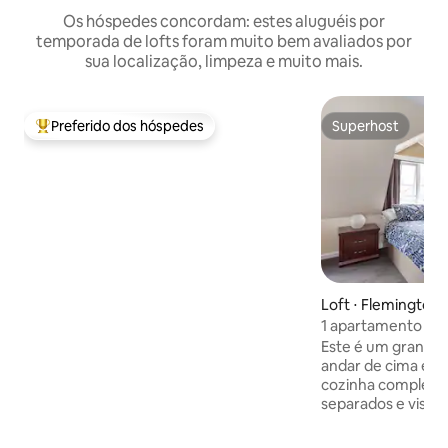
Os hóspedes concordam: estes aluguéis por
temporada de lofts foram muito bem avaliados por
sua localização, limpeza e muito mais.
Preferido dos hóspedes
Superhost
Entre os melhores preferidos dos hóspedes
Superhost
Loft ⋅ Flemington
1 apartamento est
acesso privado à r
Este é um grande 
andar de cima em
cozinha completa,
separados e vislu
Melbourne. Bondes em cada
extremidade da ru