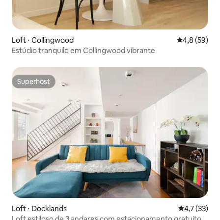
Loft ⋅ Collingwood
4,8 de uma a
4,8 (59)
Estúdio tranquilo em Collingwood vibrante
Superhost
Superhost
Loft ⋅ Docklands
4,7 de uma a
4,7 (33)
Loft estiloso de 3 andares com estacionamento gratuito