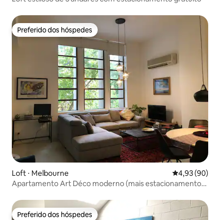
Preferido dos hóspedes
Preferido dos hóspedes
Loft ⋅ Melbourne
4,93 de uma a
4,93 (90)
Apartamento Art Déco moderno (mais estacionamento
no CBD)
Preferido dos hóspedes
Preferido dos hóspedes