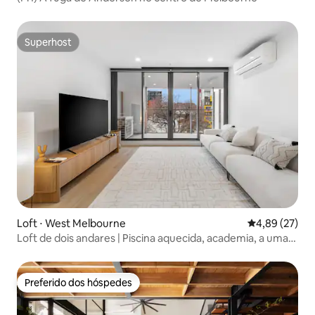
Superhost
Superhost
Loft ⋅ West Melbourne
4,89 de uma a
4,89 (27)
Loft de dois andares | Piscina aquecida, academia, a uma
curta caminhada da Marvel
Preferido dos hóspedes
Preferido dos hóspedes