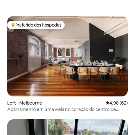
Preferido dos hóspedes
Entre os melhores preferidos dos hóspedes
Loft ⋅ Melbourne
4,98 de uma a
4,98 (62)
Apartamento em uma viela no coração do centro de
Melbourne