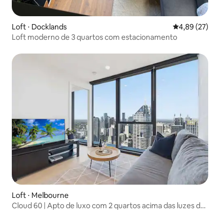
Loft ⋅ Docklands
4,89 de uma a
4,89 (27)
Loft moderno de 3 quartos com estacionamento
Loft ⋅ Melbourne
Cloud 60 | Apto de luxo com 2 quartos acima das luzes da
cidade