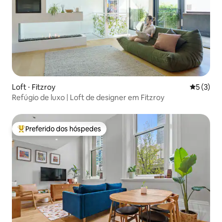
Loft ⋅ Fitzroy
5 de uma 
5 (3)
Refúgio de luxo | Loft de designer em Fitzroy
Preferido dos hóspedes
Entre os melhores preferidos dos hóspedes