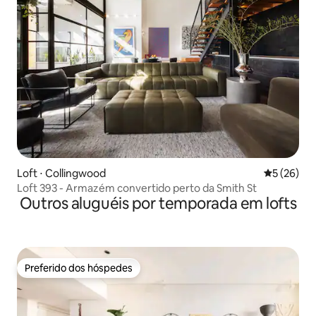
Loft ⋅ Collingwood
5 de uma a
5 (26)
Loft 393 - Armazém convertido perto da Smith St
Outros aluguéis por temporada em lofts
Preferido dos hóspedes
Preferido dos hóspedes