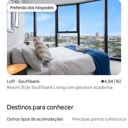
Preferido dos hóspedes
Preferido dos hóspedes
Loft ⋅ Southbank
4,94 de uma a
4,94 (16)
Resort Style Southbank Living com piscina e academia
Destinos para conhecer
Outros tipos de acomodações
Principais pontos turísticos po