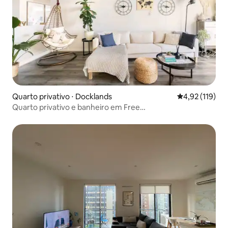
Quarto privativo ⋅ Docklands
4,92 de uma av
4,92 (119)
Quarto privativo e banheiro em Free
TramZone/Docklands