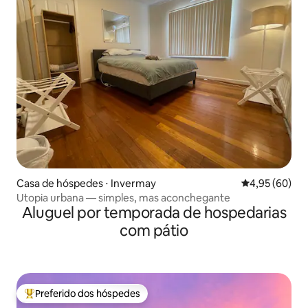
Casa de hóspedes ⋅ Invermay
4,95 de uma a
4,95 (60)
Utopia urbana — simples, mas aconchegante
Aluguel por temporada de hospedarias
com pátio
Preferido dos hóspedes
Entre os melhores preferidos dos hóspedes