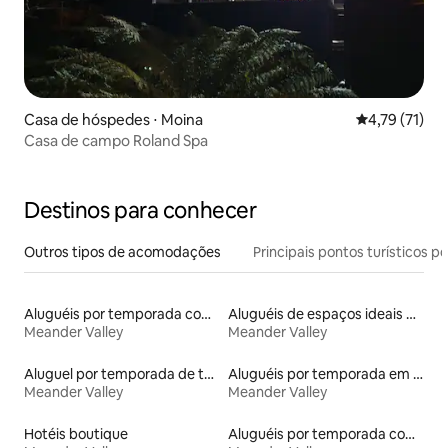
Casa de hóspedes ⋅ Moina
4,79 de uma a
4,79 (71)
Casa de campo Roland Spa
Destinos para conhecer
Outros tipos de acomodações
Principais pontos turísticos po
Aluguéis por temporada com acesso ao lago
Aluguéis de espaços ideais para famílias
Meander Valley
Meander Valley
Aluguel por temporada de townhouses
Aluguéis por temporada em hotéis-fazenda
Meander Valley
Meander Valley
Hotéis boutique
Aluguéis por temporada com banheira de hidromassagem