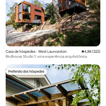
Casa de hóspedes ⋅ West Launceston
4,86 de uma av
4,86 (322)
Birdhouse Studio 1: uma experiência arquitetônica
Preferido dos hóspedes
Preferido dos hóspedes