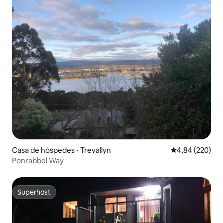
Casa de hóspedes ⋅ Trevallyn
4,84 de uma ava
4,84 (220)
Ponrabbel Way
Superhost
Superhost