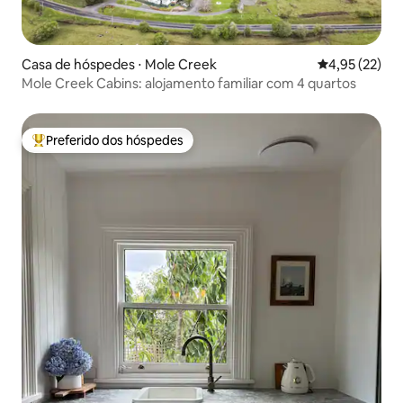
Casa de hóspedes ⋅ Mole Creek
4,95 de uma a
4,95 (22)
Mole Creek Cabins: alojamento familiar com 4 quartos
Preferido dos hóspedes
Entre os melhores preferidos dos hóspedes