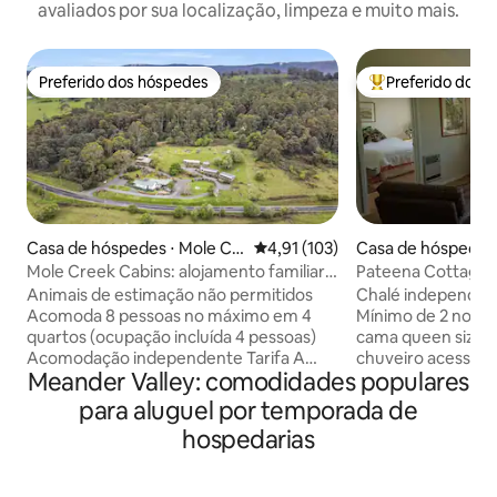
avaliados por sua localização, limpeza e muito mais.
Preferido dos hóspedes
Preferido dos 
Preferido dos hóspedes
Entre os melhore
Casa de hóspedes ⋅ Mole Cr
4,91 de uma avaliação média de 
4,91 (103)
Casa de hóspedes 
eek
d
Mole Creek Cabins: alojamento familiar
Pateena Cottage 
com 4 quartos
Launceston
Animais de estimação não permitidos
Chalé independent
Acomoda 8 pessoas no máximo em 4
Mínimo de 2 noites 
quartos (ocupação incluída 4 pessoas)
cama queen size; 
Acomodação independente Tarifa A
chuveiro acessível
Meander Valley: comodidades populares
PARTIR DE $240 até 4 hóspedes, $25 por
aquecedor. Perto do aeroporto.
adulto extra, $15 por criança extra. As
Localização centr
para aluguel por temporada de
taxas são sazonais e podem variar.
mosca, caminhadas
hospedarias
Quarto 1: 1 x cama Queen + banheiro
para motociclistas
privativo e lavatório apenas Quarto 2: 1 x
externa e aprecie a vista. A
cama queen Quarto 3: 1 cama de casal
2 bancos de bar. Pã