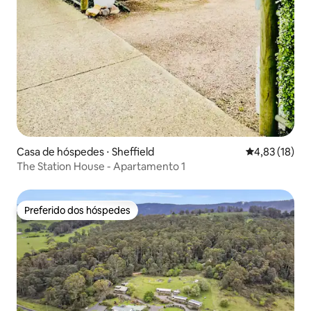
Casa de hóspedes ⋅ Sheffield
4,83 de uma a
4,83 (18)
The Station House - Apartamento 1
Preferido dos hóspedes
Preferido dos hóspedes