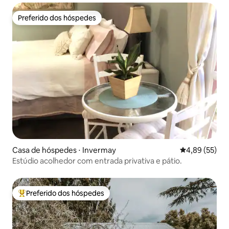
Preferido dos hóspedes
Preferido dos hóspedes
Casa de hóspedes ⋅ Invermay
4,89 de uma a
4,89 (55)
Estúdio acolhedor com entrada privativa e pátio.
Preferido dos hóspedes
Entre os melhores preferidos dos hóspedes