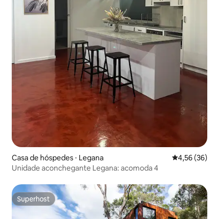
Casa de hóspedes ⋅ Legana
4,56 de uma a
4,56 (36)
Unidade aconchegante Legana: acomoda 4
Superhost
Superhost