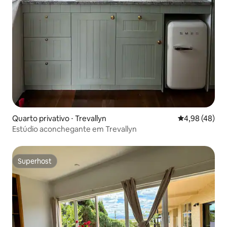
Quarto privativo ⋅ Trevallyn
4,98 de uma a
4,98 (48)
Estúdio aconchegante em Trevallyn
Superhost
Superhost