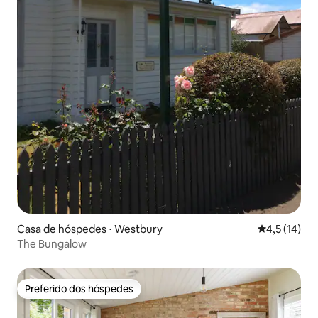
Casa de hóspedes ⋅ Westbury
4,5 de uma a
4,5 (14)
The Bungalow
Preferido dos hóspedes
Preferido dos hóspedes