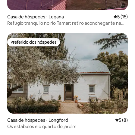
Casa de hóspedes ⋅ Legana
5 de uma a
5 (15)
Refúgio tranquilo no rio Tamar: retiro aconchegante na
natureza
Preferido dos hóspedes
Preferido dos hóspedes
Casa de hóspedes ⋅ Longford
5 de uma 
5 (8)
Os estábulos e o quarto do jardim