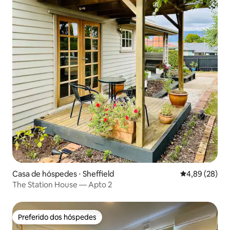
Casa de hóspedes ⋅ Sheffield
4,89 de uma a
4,89 (28)
The Station House — Apto 2
Preferido dos hóspedes
Preferido dos hóspedes