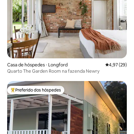
Casa de hóspedes ⋅ Longford
4,97 de uma a
4,97 (29)
Quarto The Garden Room na fazenda Newry
Preferido dos hóspedes
Entre os melhores preferidos dos hóspedes