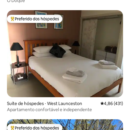
O Duque
Preferido dos hóspedes
Entre os melhores preferidos dos hóspedes
Suíte de hóspedes ⋅ West Launceston
4,86 de uma av
4,86 (431)
Apartamento confortável e independente
Preferido dos hóspedes