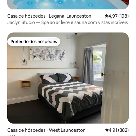
Casa de hóspedes ⋅ Legana, Launceston
4,97 de uma av
4,97 (198)
Jaclyn Studio — Spa ao ar livre e sauna com vistas incríveis
Preferido dos hóspedes
Preferido dos hóspedes
Casa de hóspedes ⋅ West Launceston
4,91 de uma av
4,91 (382)