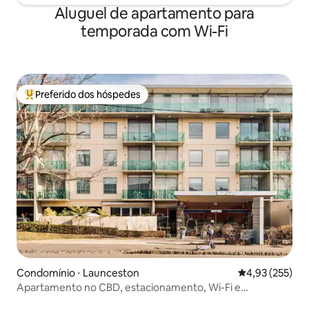
Aluguel de apartamento para
temporada com Wi-Fi
Preferido dos hóspedes
Entre os melhores preferidos dos hóspedes
Condomínio ⋅ Launceston
4,93 de uma av
4,93 (255)
Apartamento no CBD, estacionamento, Wi-Fi e
restaurante no local