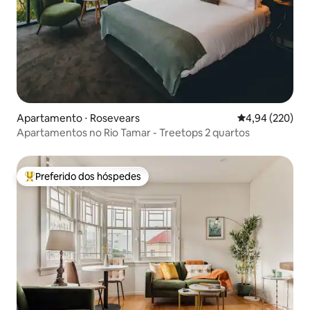
Apartamento ⋅ Rosevears
4,94 de uma ava
4,94 (220)
Apartamentos no Rio Tamar - Treetops 2 quartos
Preferido dos hóspedes
Entre os melhores preferidos dos hóspedes