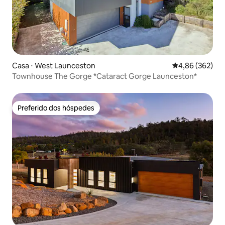
Casa ⋅ West Launceston
4,86 de uma ava
4,86 (362)
Townhouse The Gorge *Cataract Gorge Launceston*
Preferido dos hóspedes
Preferido dos hóspedes