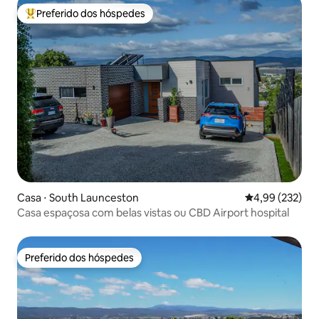
Preferido dos hóspedes
Entre os melhores preferidos dos hóspedes
Casa ⋅ South Launceston
4,99 de uma av
4,99 (232)
Casa espaçosa com belas vistas ou CBD Airport hospital
Preferido dos hóspedes
Preferido dos hóspedes