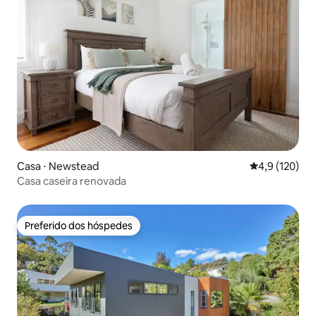
Casa ⋅ Newstead
4,9 de uma av
4,9 (120)
Casa caseira renovada
Preferido dos hóspedes
Preferido dos hóspedes