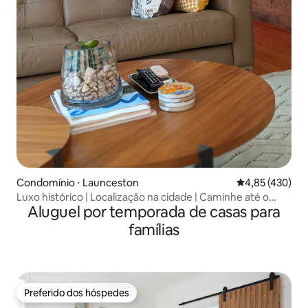
Condomínio ⋅ Launceston
4,85 de uma av
4,85 (430)
Luxo histórico | Localização na cidade | Caminhe até o
Aluguel por temporada de casas para
desfiladeiro
famílias
Preferido dos hóspedes
Preferido dos hóspedes