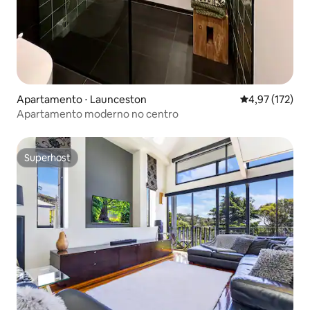
Apartamento ⋅ Launceston
4,97 de uma av
4,97 (172)
Apartamento moderno no centro
Superhost
Superhost