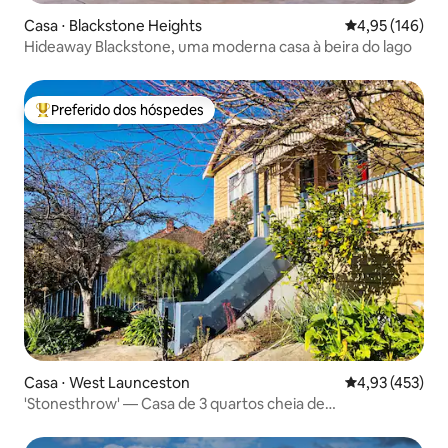
Casa ⋅ Blackstone Heights
4,95 de uma av
4,95 (146)
Hideaway Blackstone, uma moderna casa à beira do lago
Preferido dos hóspedes
Entre os melhores preferidos dos hóspedes
Casa ⋅ West Launceston
4,93 de uma av
4,93 (453)
'Stonesthrow' — Casa de 3 quartos cheia de
personalidade