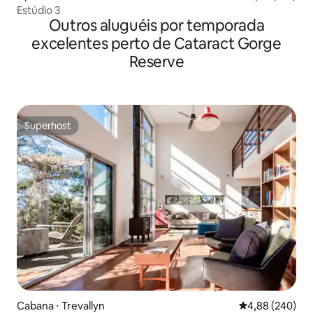
Estúdio 3
Outros aluguéis por temporada
excelentes perto de Cataract Gorge
Reserve
Superhost
Superhost
Cabana ⋅ Trevallyn
4,88 de uma ava
4,88 (240)