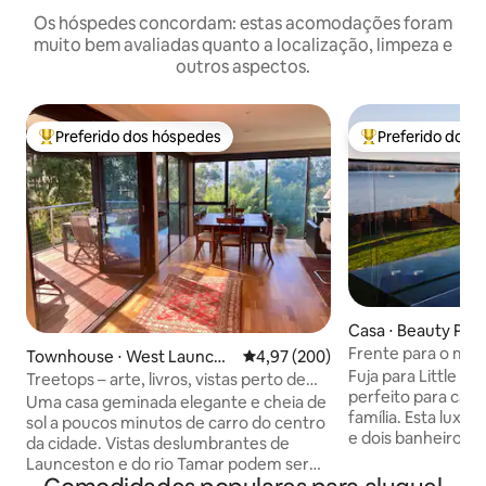
Os hóspedes concordam: estas acomodações foram
muito bem avaliadas quanto a localização, limpeza e
outros aspectos.
Preferido dos hóspedes
Preferido dos 
Entre os melhores preferidos dos hóspedes
Entre os melhore
Casa ⋅ Beauty Poin
Townhouse ⋅ West Launces
4,97 de uma avaliação média de 
4,97 (200)
Fuja para Little L
ton
Treetops – arte, livros, vistas perto de
perfeito para cas
Cataract Gorge
Uma casa geminada elegante e cheia de
família. Esta luxuo
sol a poucos minutos de carro do centro
e dois banheiros f
da cidade. Vistas deslumbrantes de
Beauty Point. Apre
Launceston e do rio Tamar podem ser
deslumbrantes do 
vistas através das copas das árvores e,