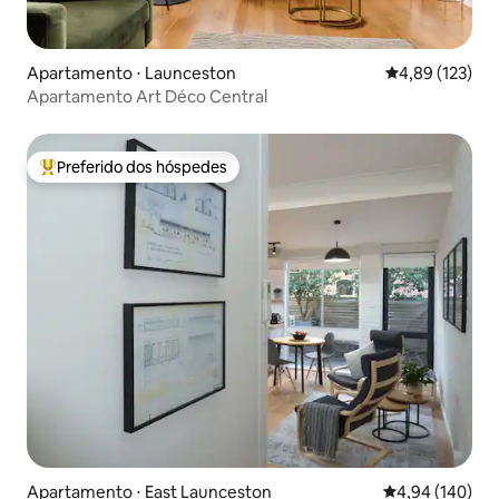
Apartamento ⋅ Launceston
4,89 de uma av
4,89 (123)
Apartamento Art Déco Central
Preferido dos hóspedes
Entre os melhores preferidos dos hóspedes
Apartamento ⋅ East Launceston
4,94 de uma av
4,94 (140)