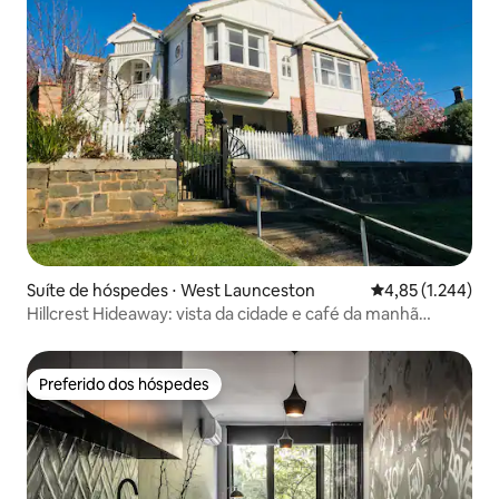
Suíte de hóspedes ⋅ West Launceston
4,85 de uma aval
4,85 (1.244)
Hillcrest Hideaway: vista da cidade e café da manhã
gratuito
Preferido dos hóspedes
Preferido dos hóspedes