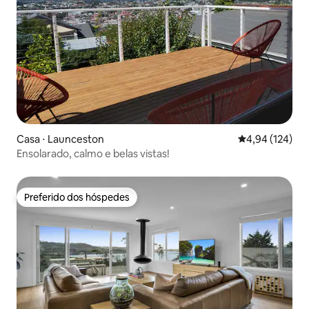
Casa ⋅ Launceston
4,94 de uma av
4,94 (124)
Ensolarado, calmo e belas vistas!
Preferido dos hóspedes
Preferido dos hóspedes