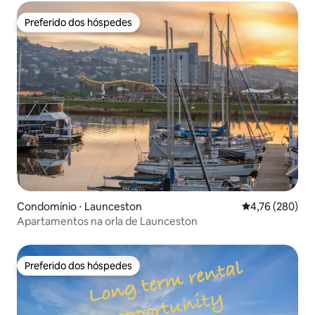
Preferido dos hóspedes
Preferido dos hóspedes
Condomínio ⋅ Launceston
4,76 de uma av
4,76 (280)
Apartamentos na orla de Launceston
Preferido dos hóspedes
Preferido dos hóspedes