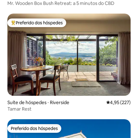
Mr. Wooden Box Bush Retreat: a 5 minutos do CBD
Preferido dos hóspedes
Entre os melhores preferidos dos hóspedes
Suíte de hóspedes ⋅ Riverside
4,95 de uma av
4,95 (227)
Tamar Rest
Preferido dos hóspedes
Preferido dos hóspedes