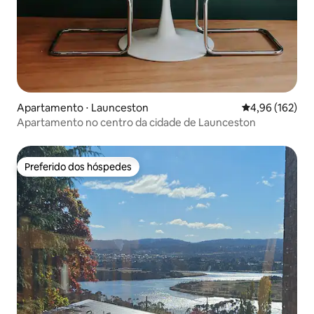
Apartamento ⋅ Launceston
4,96 de uma av
4,96 (162)
Apartamento no centro da cidade de Launceston
Preferido dos hóspedes
Preferido dos hóspedes